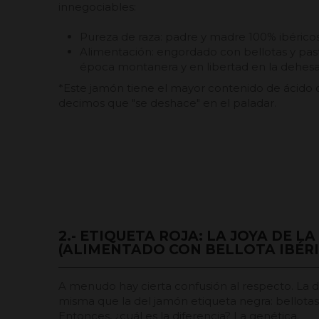
innegociables:
Pureza de raza: padre y madre 100% ibérico
Alimentación: engordado con bellotas y past
época montanera y en libertad en la dehesa
*Este jamón tiene el mayor contenido de ácido 
decimos que "se deshace" en el paladar.
2.- ETIQUETA ROJA: LA JOYA DE L
(ALIMENTADO CON BELLOTA IBÉRI
A menudo hay cierta confusión al respecto. La 
misma que la del jamón etiqueta negra: bellotas 
Entonces, ¿cuál es la diferencia? La genética.