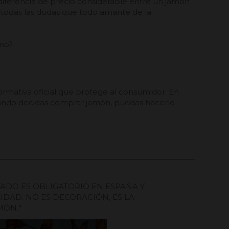
diferencia de precio considerable entre un jamón
n todas las dudas que todo amante de la
ano?
normativa oficial que protege al consumidor. En
uando decidas comprar jamón, puedas hacerlo
TADO ES OBLIGATORIO EN ESPAÑA Y
IDAD. NO ES DECORACIÓN, ES LA
MÓN.*