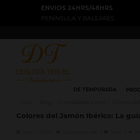
ENVIOS 24HRS/48HRS
PENÍNSULA Y BALEARES
DE TEMPORADA
PRO
Inicio
Blog
Curiosidades y más
Colores del
Colores del Jamón Ibérico: La guí
mayo 20, 2026
Curiosidades y más
0
likes
48