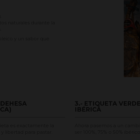
s
os naturales durante la
.
oleico y un sabor que
A DEHESA
3.- ETIQUETA VERD
CA)
IBÉRICA
dieta es exactamente la
Ahora pasemos a un cambio
y libertad para pastar.
ser 100%, 75% o 50% ibérico