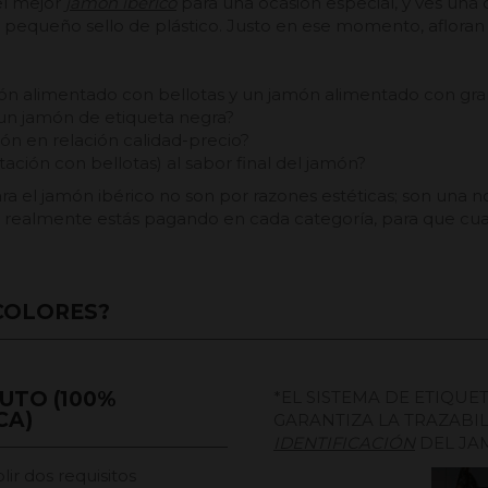
el mejor
jamón ibérico
para una ocasión especial, y ves una 
n pequeño sello de plástico. Justo en ese momento, aflora
món alimentado con bellotas y un jamón alimentado con gr
n un jamón de etiqueta negra?
ión en relación calidad-precio?
ción con bellotas) al sabor final del jamón?
para el jamón ibérico no son por razones estéticas; son una 
ue realmente estás pagando en cada categoría, para que c
COLORES?
UTO (100%
*EL SISTEMA DE ETIQUE
CA)
GARANTIZA LA TRAZABIL
IDENTIFICACIÓN
DEL JA
ir dos requisitos