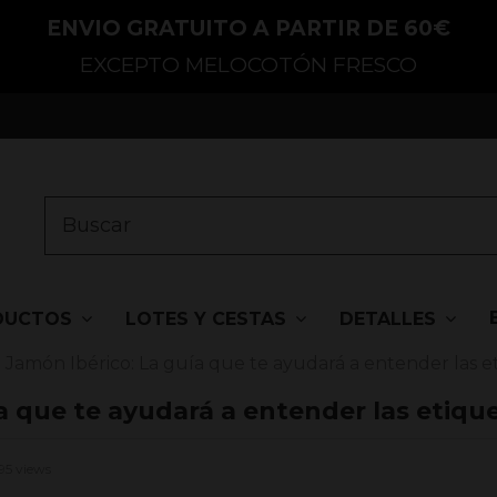
ENVIO GRATUITO A PARTIR DE 60€
EXCEPTO MELOCOTÓN FRESCO
DUCTOS
LOTES Y CESTAS
DETALLES
 Jamón Ibérico: La guía que te ayudará a entender las e
a que te ayudará a entender las etiqu
95 views