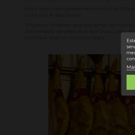
Estos cerdos son generalmente entre un 75 % y 
cruce con la raza Duroc).
*Algunos consideran que este jamón es mucho 
marmoleado de grasa de la raza Duroc, pero es
puro" que el jamón etiqueta negra.
Este
serv
medi
con
Más