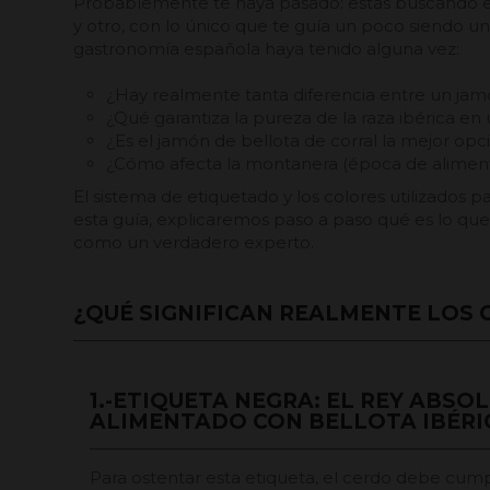
Probablemente te haya pasado: estás buscando 
y otro, con lo único que te guía un poco siendo u
gastronomía española haya tenido alguna vez:
¿Hay realmente tanta diferencia entre un ja
¿Qué garantiza la pureza de la raza ibérica e
¿Es el jamón de bellota de corral la mejor opc
¿Cómo afecta la montanera (época de alimenta
El sistema de etiquetado y los colores utilizados 
esta guía, explicaremos paso a paso qué es lo q
como un verdadero experto.
¿QUÉ SIGNIFICAN REALMENTE LOS 
1.-ETIQUETA NEGRA: EL REY ABSOL
ALIMENTADO CON BELLOTA IBÉRI
Para ostentar esta etiqueta, el cerdo debe cumpl