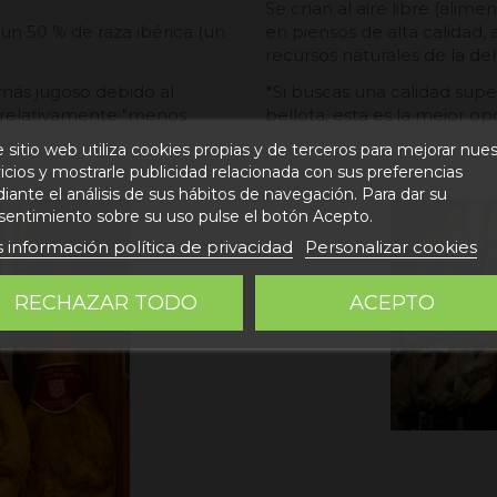
Se crían al aire libre (ali
un 50 % de raza ibérica (un
en piensos de alta calidad
recursos naturales de la deh
más jugoso debido al
*Si buscas una calidad supe
 relativamente "menos
bellota, esta es la mejor op
 sitio web utiliza cookies propias y de terceros para mejorar nue
icios y mostrarle publicidad relacionada con sus preferencias
ante el análisis de sus hábitos de navegación. Para dar su
sentimiento sobre su uso pulse el botón Acepto.
 información política de privacidad
Personalizar cookies
RECHAZAR TODO
ACEPTO