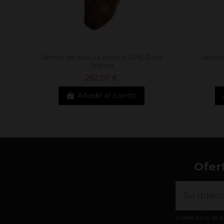
Jamón de bellota Ibérico 50% Raza
Jamón 
Ibérica
282,00 €
Añadir al carrito
Ofer
Puede darse de b