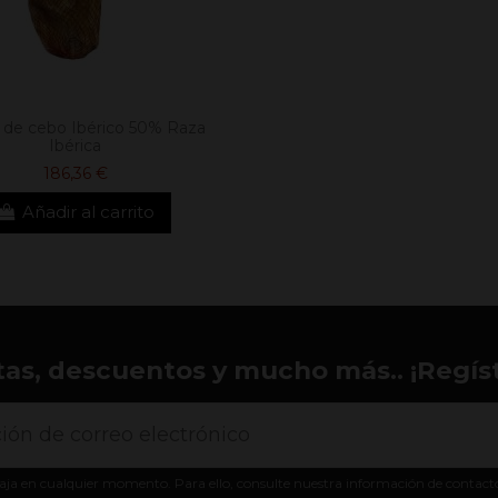
de cebo Ibérico 50% Raza
Ibérica
186,36 €
Añadir al carrito
tas, descuentos y mucho más.. ¡Regíst
aja en cualquier momento. Para ello, consulte nuestra información de contacto e