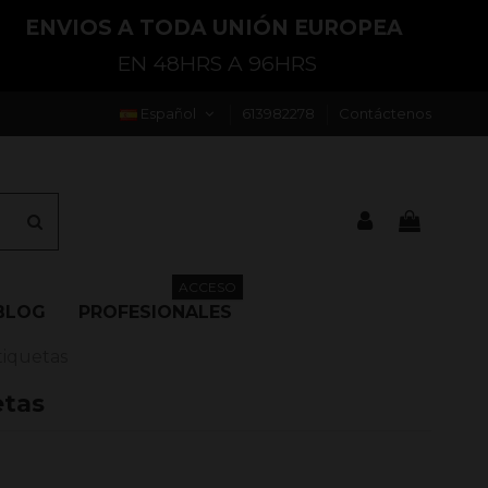
ENVIOS A TODA UNIÓN EUROPEA
EN 48HRS A 96HRS
Español
613982278
Contáctenos
ACCESO
BLOG
PROFESIONALES
tiquetas
etas