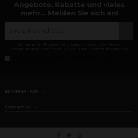
Angebote, Rabatte und vieles
mehr... Melden Sie sich an!
Sie können Ihr Einverständnis jederzeit widerrufen. Unsere
Kontaktinformationen finden Sie u. a. in der Datenschutzerklärung.
Ich akzeptiere die
Allgemeine Geschäftsbedingungen und
Datenschutzbestimmungen
INFORMATION
Contact us