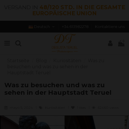
VERSAND IN
48/120 STD. IN DIE GESAMTE
EUROPÄISCHE UNION
Deutsch
+34 613982278
Kontaktiere uns
0
Startseite
Blog
Kuriositäten
Was zu
besuchen und was zu sehen in der
Hauptstadt Teruel
Was zu besuchen und was zu
sehen in der Hauptstadt Teruel
mayo 5, 2024
Kuriositäten
1
likes
62460 views