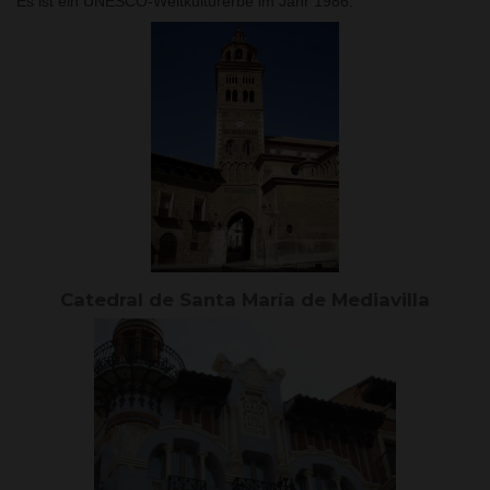
Es ist ein UNESCO-Weltkulturerbe im Jahr 1986.
Catedral de Santa María de Mediavilla