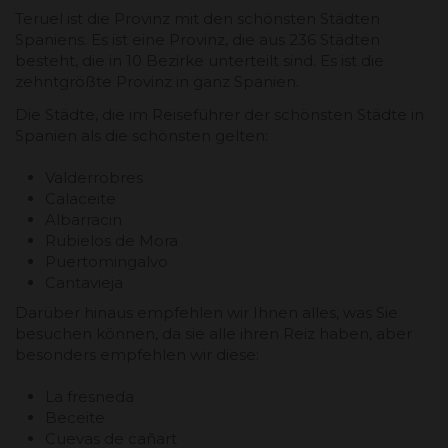
Teruel ist die Provinz mit den schönsten Städten
Spaniens. Es ist eine Provinz, die aus 236 Städten
besteht, die in 10 Bezirke unterteilt sind. Es ist die
zehntgrößte Provinz in ganz Spanien.
Die Städte, die im Reiseführer der schönsten Städte in
Spanien als die schönsten gelten:
Valderrobres
Calaceite
Albarracin
Rubielos de Mora
Puertomingalvo
Cantavieja
Darüber hinaus empfehlen wir Ihnen alles, was Sie
besuchen können, da sie alle ihren Reiz haben, aber
besonders empfehlen wir diese:
La fresneda
Beceite
Cuevas de cañart