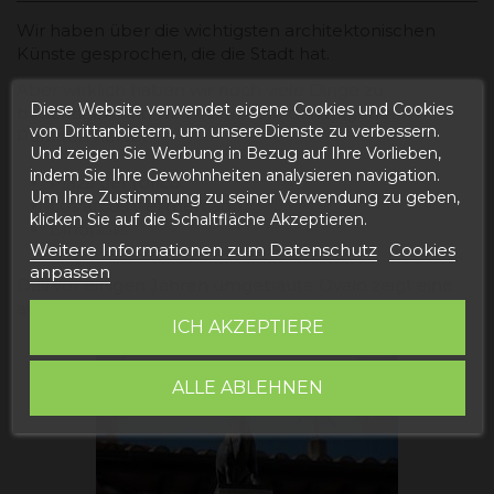
Wir haben über die wichtigsten architektonischen
Künste gesprochen, die die Stadt hat.
Aber wirklich haben wir noch viele Dinge zu
Diese Website verwendet eigene Cookies und Cookies
besichtigen und wir heben es in den folgenden
von Drittanbietern, um unsereDienste zu verbessern.
Punkten hervor:
Und zeigen Sie Werbung in Bezug auf Ihre Vorlieben,
indem Sie Ihre Gewohnheiten analysieren navigation.
Plaza del Torico.
Um Ihre Zustimmung zu seiner Verwendung zu geben,
Los arcos y el mercado.
klicken Sie auf die Schaltfläche Akzeptieren.
Dinópolis.
Weitere Informationen zum Datenschutz
Cookies
Ovalo
anpassen
Das vor einigen Jahren umgebaute Ovalo zeigt eine
avantgardistische und aktuelle Architektur.
ICH AKZEPTIERE
ALLE ABLEHNEN