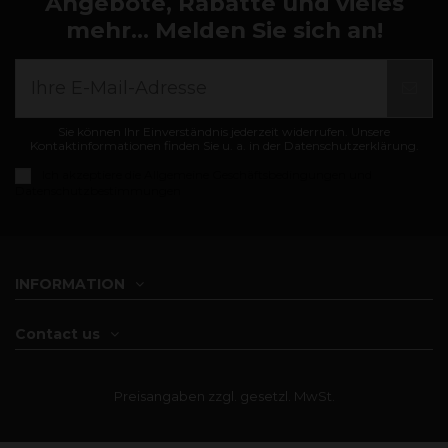
Angebote, Rabatte und vieles
mehr... Melden Sie sich an!
Sie können Ihr Einverständnis jederzeit widerrufen. Unsere
Kontaktinformationen finden Sie u. a. in der Datenschutzerklärung.
Ich akzeptiere die
Allgemeine Geschäftsbedingungen und
Datenschutzbestimmungen
INFORMATION
Contact us
Preisangaben zzgl. gesetzl. MwSt.