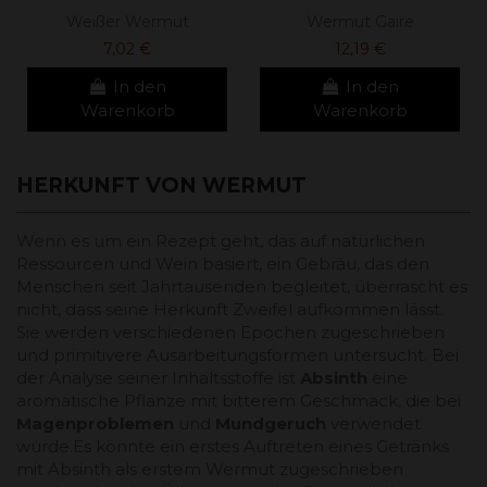
Weißer Wermut
Wermut Gaire
7,02 €
12,19 €
In den
In den
Warenkorb
Warenkorb
HERKUNFT VON WERMUT
Wenn es um ein Rezept geht, das auf natürlichen
Ressourcen und Wein basiert, ein Gebräu, das den
Menschen seit Jahrtausenden begleitet, überrascht es
nicht, dass seine Herkunft Zweifel aufkommen lässt.
Sie werden verschiedenen Epochen zugeschrieben
und primitivere Ausarbeitungsformen untersucht. Bei
der Analyse seiner Inhaltsstoffe ist
Absinth
eine
aromatische Pflanze mit bitterem Geschmack, die bei
Magenproblemen
und
Mundgeruch
verwendet
wurde.Es könnte ein erstes Auftreten eines Getränks
mit Absinth als erstem Wermut zugeschrieben