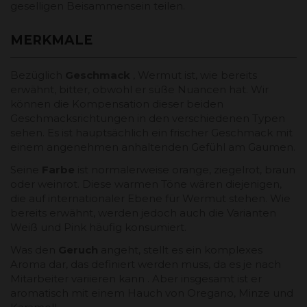
geselligen Beisammensein teilen.
MERKMALE
Bezüglich
Geschmack
, Wermut ist, wie bereits
erwähnt, bitter, obwohl er süße Nuancen hat. Wir
können die Kompensation dieser beiden
Geschmacksrichtungen in den verschiedenen Typen
sehen. Es ist hauptsächlich ein frischer Geschmack mit
einem angenehmen anhaltenden Gefühl am Gaumen.
Seine
Farbe
ist normalerweise orange, ziegelrot, braun
oder weinrot. Diese warmen Töne wären diejenigen,
die auf internationaler Ebene für Wermut stehen. Wie
bereits erwähnt, werden jedoch auch die Varianten
Weiß und Pink häufig konsumiert.
Was den
Geruch
angeht, stellt es ein komplexes
Aroma dar, das definiert werden muss, da es je nach
Mitarbeiter variieren kann . Aber insgesamt ist er
aromatisch mit einem Hauch von Oregano, Minze und