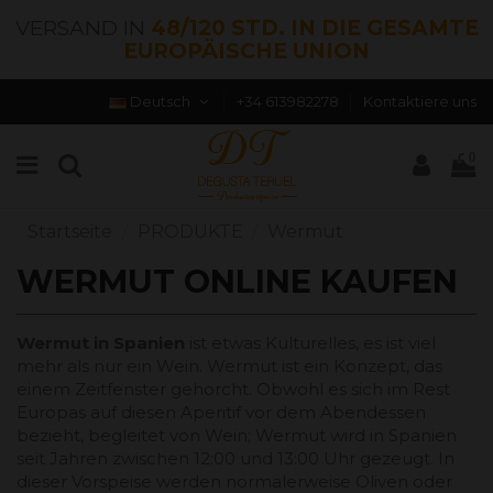
VERSAND IN
48/120 STD. IN DIE GESAMTE
EUROPÄISCHE UNION
Deutsch
+34 613982278
Kontaktiere uns
0
Startseite
PRODUKTE
Wermut
WERMUT ONLINE KAUFEN
Wermut in Spanien
ist etwas Kulturelles, es ist viel
mehr als nur ein Wein. Wermut ist ein Konzept, das
einem Zeitfenster gehorcht. Obwohl es sich im Rest
Europas auf diesen Aperitif vor dem Abendessen
bezieht, begleitet von Wein; Wermut wird in Spanien
seit Jahren zwischen 12:00 und 13:00 Uhr gezeugt. In
dieser Vorspeise werden normalerweise Oliven oder