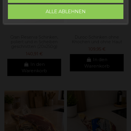
ALLE ABLEHNEN
Gran Reserva Schinken,
Duroc-Schinken ohne
poliert und in Scheiben
Knochen und ohne Haut
geschnitten (20x250g)
109,95 €
140,91 €
In den
In den
Warenkorb
Warenkorb