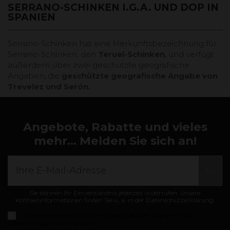
SERRANO-SCHINKEN I.G.A. UND DOP IN
SPANIEN
Serrano-Schinken hat eine Herkunftsbezeichnung für
Serrano-Schinken, den
Teruel-Schinken
, und verfügt
außerdem über zwei geschützte geografische
Angaben, die
geschützte geografische Angabe von
Trevelez und Serón.
Angebote, Rabatte und vieles
mehr... Melden Sie sich an!
Sie können Ihr Einverständnis jederzeit widerrufen. Unsere
Kontaktinformationen finden Sie u. a. in der Datenschutzerklärung.
Ich akzeptiere die
Allgemeine Geschäftsbedingungen und
Datenschutzbestimmungen