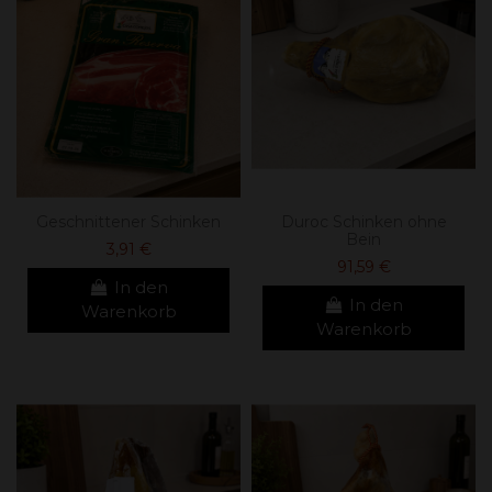
Geschnittener Schinken
Duroc Schinken ohne
Bein
3,91 €
91,59 €
In den
In den
Warenkorb
Warenkorb