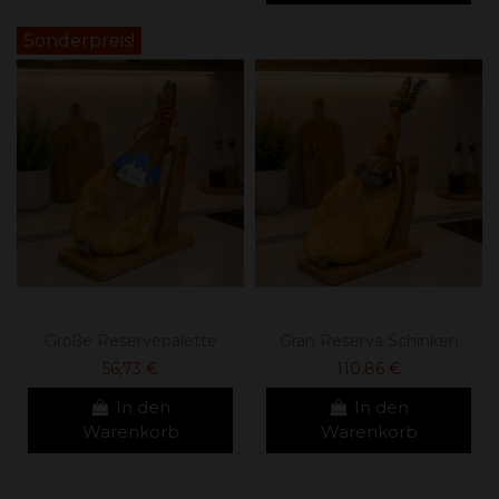
Sonderpreis!
Große Reservepalette
Gran Reserva Schinken
56,73 €
110,86 €
In den
In den
Warenkorb
Warenkorb