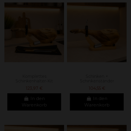
Komplettes
Schinken +
Schinkenhalter-Kit
Schinkenständer
123,97 €
104,55 €
In den
In den
Warenkorb
Warenkorb