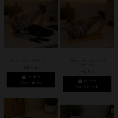
Komplettes Schulterkit
Schinkenhalter und
Schulter
81,77 €
68,18 €
In den
In den
Warenkorb
Warenkorb