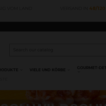
GIG VOM LAND
VERSAND IN
48/12
GOURMET-DET
RODUKTE
VIELE UND KÖRBE
STE