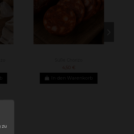
izo
Süße Chorizo
4,50 €
rb
In den Warenkorb
n
 zu