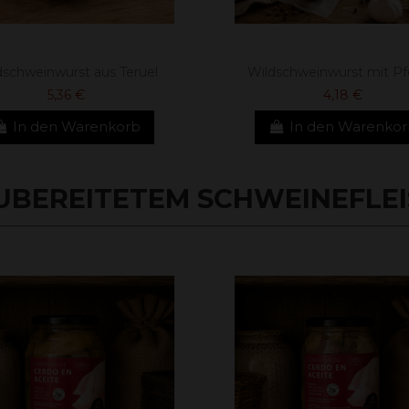
dschweinwurst aus Teruel
Wildschweinwurst mit Pf
5,36 €
4,18 €
In den Warenkorb
In den Warenko
BEREITETEM SCHWEINEFLEIS