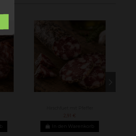
Hirschfuet mit Pfeffer
2,91 €
rb
In den Warenkorb