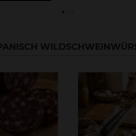
PANISCH WILDSCHWEINWÜRST