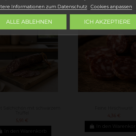
tere Informationen zum Datenschutz
Cookies anpassen
ALLE ABLEHNEN
ICH AKZEPTIERE
et Salchichón mit schwarzem
Feine Hirschwurst
Trüffel
4,36 €
5,91 €
In den Warenko
In den Warenkorb