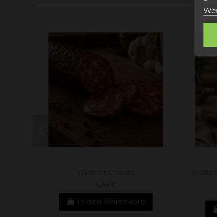
Wei
Wildbret-Chorizo
Wildbr
4,36 €
In den Warenkorb