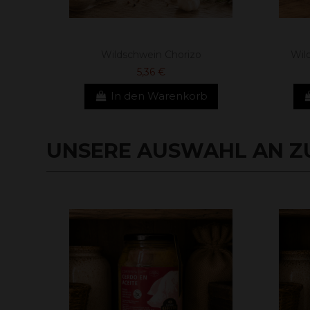
Wildschwein Chorizo
Wil
5,36 €
In den Warenkorb
UNSERE AUSWAHL AN ZU