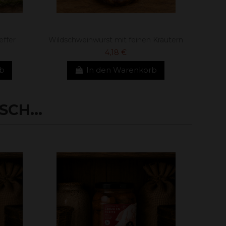
effer
Wildschweinwurst mit feinen Kräutern
4,18 €
rb
In den Warenkorb
CH...