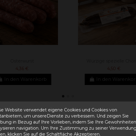
Osterwurst
Würzige spezielle Chor
4,36 €
4,50 €
In den Warenkorb
In den Warenko
se Website verwendet eigene Cookies und Cookies von
ttanbietern, um unsereDienste zu verbessern. Und zeigen Sie
bung in Bezug auf Ihre Vorlieben, indem Sie Ihre Gewohnheite
lysieren navigation. Um Ihre Zustimmung zu seiner Verwendung
IRSCHWÜRSTCHEN...
n, klicken Sie auf die Schaltfläche Akzeptieren.