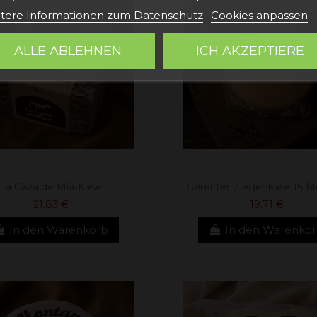
tere Informationen zum Datenschutz
Cookies anpassen
ALLE ABLEHNEN
ICH AKZEPTIERE
La Cava de Mía-Käse
Gereifter Ziegenkäse (6 M
21,83 €
19,71 €
In den Warenkorb
In den Warenko