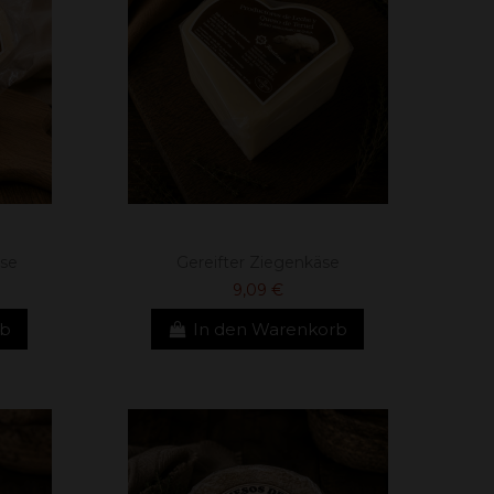
äse
Gereifter Ziegenkäse
9,09 €
rb
In den Warenkorb