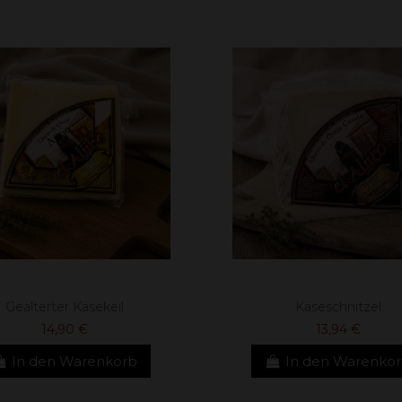
Gealterter Käsekeil
Käseschnitzel
14,90 €
13,94 €
In den Warenkorb
In den Warenko