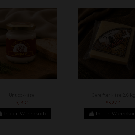
Untico-Käse
Gereifter Käse 2,8 k
9,13 €
93,27 €
In den Warenkorb
In den Warenko