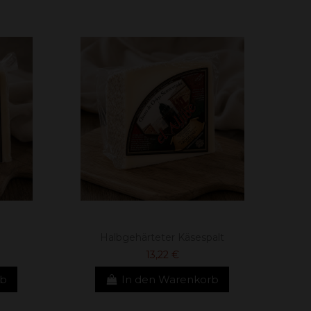
Halbgehärteter Käsespalt
13,22 €
rb
In den Warenkorb