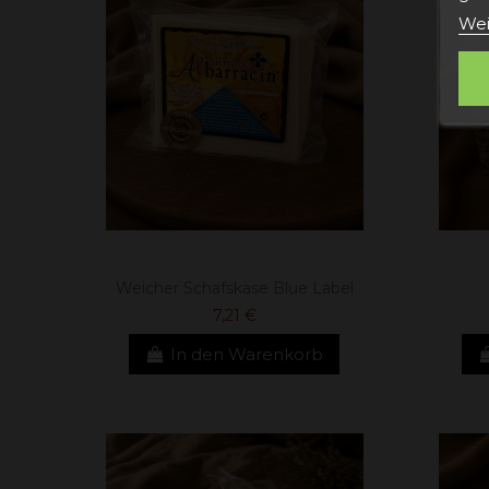
Wei
Weicher Schafskäse Blue Label
7,21 €
In den Warenkorb