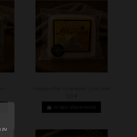
rin
Halbgereifter Schafskäse Gold Label
7,21 €
rb
In den Warenkorb
n
 zu