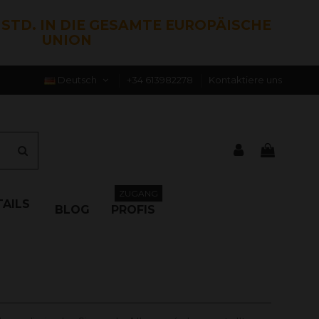
0 STD. IN DIE GESAMTE EUROPÄISCHE
UNION
Deutsch
+34 613982278
Kontaktiere uns
ZUGANG
AILS
BLOG
PROFIS