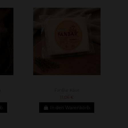
g
FanBar Käse
11,06 €
rb
In den Warenkorb