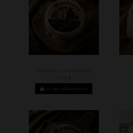
Trüffelkäse und Schafspilze
17,79 €
In den Warenkorb