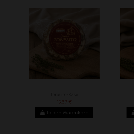
Tonelito-Käse
15,87 €
In den Warenkorb