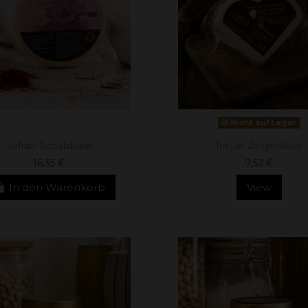
Nicht auf Lager
Safran-Schafskäse
Teruel-Ziegenkäse
16,35 €
9,52 €
In den Warenkorb
View