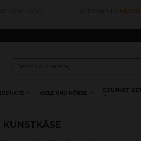
GIG VOM LAND
VERSAND IN
48/12
GOURMET-DET
RODUKTE
VIELE UND KÖRBE
N KUNSTKÄSE