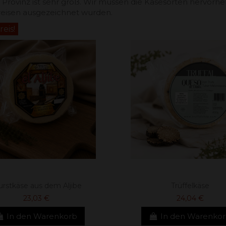
rovinz ist sehr groß. Wir müssen die Käsesorten hervorheben
reisen ausgezeichnet wurden.
eis!
rstkäse aus dem Aljibe
Trüffelkäse
23,03 €
24,04 €
In den Warenkorb
In den Warenko