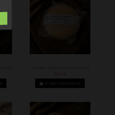
onate)
Gereifter Ziegenkäse (2 Monate)
18,94 €
rb
In den Warenkorb