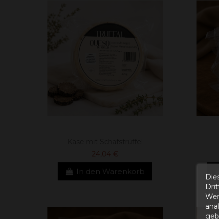
Käse mit Schafstrüffel
24,04 €
In den Warenkorb
Die
Dri
Wer
ana
gebe