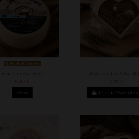
Nicht auf Lager
Weicher Schafskäse
Halbgereifter Schafsk
15,87 €
7,27 €
View
In den Warenko