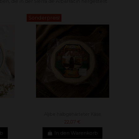
, die in der Sierra de Albarracín hergestellt
Sonderpreis!
Aljibe halbgehärteter Käse
22,07 €
rb
In den Warenkorb