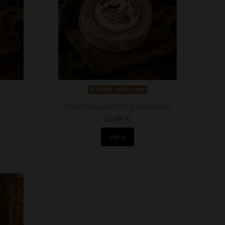
Nicht auf Lager
Villel halbgereifter Ziegenkäse
25,48 €
View