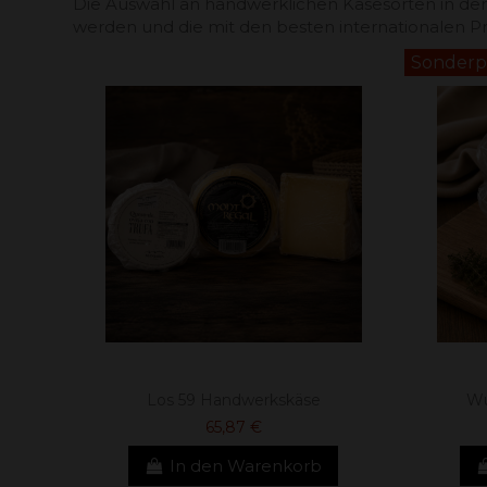
Die Auswahl an handwerklichen Käsesorten in der P
werden und die mit den besten internationalen P
Sonderpr
Los 59 Handwerkskäse
Wu
65,87 €
In den Warenkorb