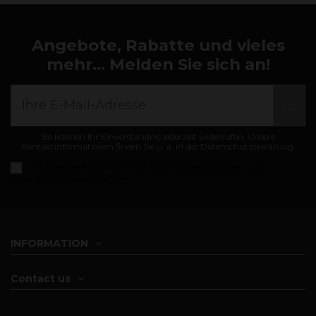
Angebote, Rabatte und vieles
mehr... Melden Sie sich an!
Sie können Ihr Einverständnis jederzeit widerrufen. Unsere
Kontaktinformationen finden Sie u. a. in der Datenschutzerklärung.
Ich akzeptiere die
Allgemeine Geschäftsbedingungen und
Datenschutzbestimmungen
INFORMATION
Contact us