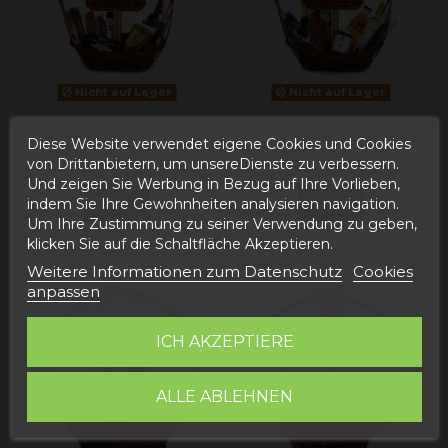
Nicht auf Lager
Nicht auf Lager
Korb 1 mit 3 Ebenen -
Korb 2 mit 3 Ebenen -
Preis telefonisch erfragen
Preis telefonisch erfragen
Diese Website verwendet eigene Cookies und Cookies
von Drittanbietern, um unsereDienste zu verbessern.
110,41 €
0,00 €
Und zeigen Sie Werbung in Bezug auf Ihre Vorlieben,
View
View
indem Sie Ihre Gewohnheiten analysieren navigation.
Um Ihre Zustimmung zu seiner Verwendung zu geben,
klicken Sie auf die Schaltfläche Akzeptieren.
Weitere Informationen zum Datenschutz
Cookies
anpassen
ICH AKZEPTIERE
ALLE ABLEHNEN