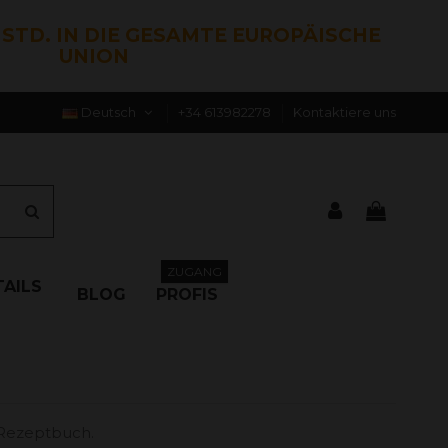
0 STD. IN DIE GESAMTE EUROPÄISCHE
UNION
Deutsch
+34 613982278
Kontaktiere uns
ZUGANG
AILS
BLOG
PROFIS
 Rezeptbuch.