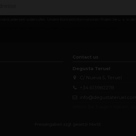
ändnis jederzeit widerrufen. Unsere Kontaktinformationen finden Sie u. a. in d
llgemeine Geschäftsbedingungen und Datenschutzbestimmungen
Contact us
Degusta Teruel
C/ Nueva 5, Teruel
+34 613982278
info@degustateruel.co
Wenn Sie Fragen haben, zög
Preisangaben zzgl. gesetzl. MwSt.