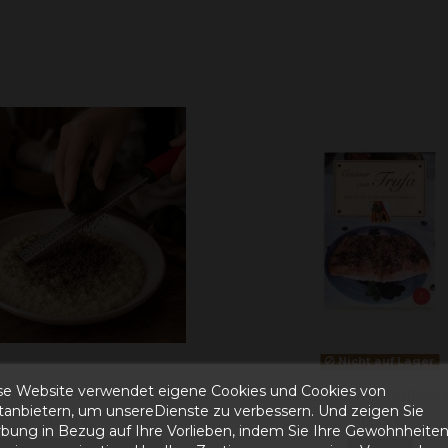
Nicht auf Lager
se Website verwendet eigene Cookies und Cookies von
Trüffelreibe
Kochen mit Trüffelbu
ttanbietern, um unsereDienste zu verbessern. Und zeigen Sie
16,49 €
10,75 €
bung in Bezug auf Ihre Vorlieben, indem Sie Ihre Gewohnheite