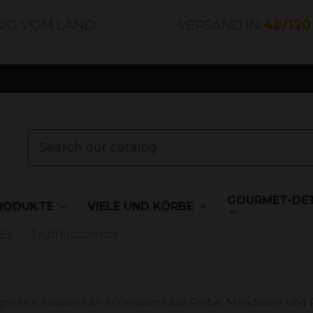
GIG VOM LAND
VERSAND IN
48/12
GOURMET-DET
RODUKTE
VIELE UND KÖRBE
EL
Trüffelzubehör
er großen Auswahl an Accessoires aus Reibe, Mandoline und