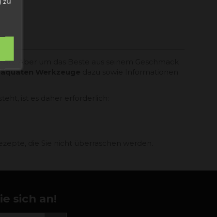
 zu
insatz. Aber um das Beste aus seinem Geschmack
äquaten Werkzeuge
dazu sowie Informationen
ht, ist es daher erforderlich:
zepte, die Sie nicht überraschen werden.
e sich an!