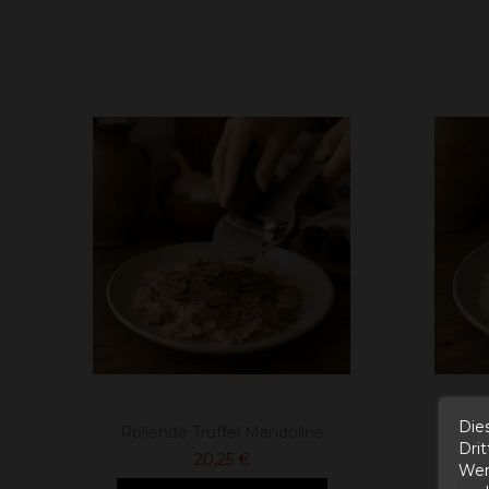
Die
Rollende Trüffel Mandoline
Dri
20,25 €
Wer