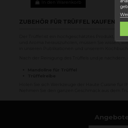
ana
In den Warenkorb
gebe
Wei
ZUBEHÖR FÜR TRÜFFEL KAUFEN
Der Trüffel ist ein hochgeschätztes Produkt, es
und Aroma herauszuholen, müssen Sie wissen, wie
in unseren Publikationen und unserem Kochbuc
Nach der Reinigung des Trüffels und je nachdem, o
Mandoline für Trüffel
Trüffelreibe
Holen Sie sich Werkzeuge der Haute Cuisine für 
Nehmen Sie den ganzen Geschmack aus dem Trüffel
Angebote,