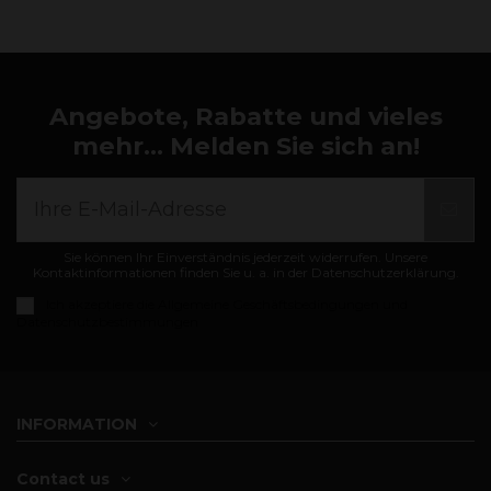
Angebote, Rabatte und vieles
mehr... Melden Sie sich an!
Sie können Ihr Einverständnis jederzeit widerrufen. Unsere
Kontaktinformationen finden Sie u. a. in der Datenschutzerklärung.
Ich akzeptiere die
Allgemeine Geschäftsbedingungen und
Datenschutzbestimmungen
INFORMATION
Contact us