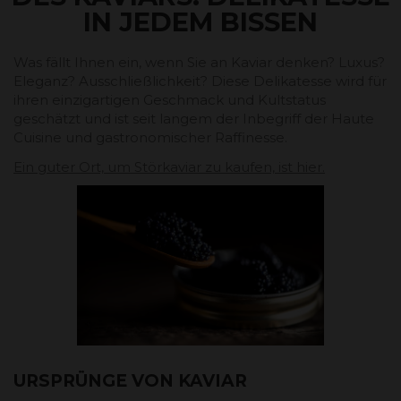
IN JEDEM BISSEN
Was fällt Ihnen ein, wenn Sie an Kaviar denken? Luxus?
Eleganz? Ausschließlichkeit? Diese Delikatesse wird für
ihren einzigartigen Geschmack und Kultstatus
geschätzt und ist seit langem der Inbegriff der Haute
Cuisine und gastronomischer Raffinesse.
Ein guter Ort, um Störkaviar zu kaufen, ist hier.
URSPRÜNGE VON KAVIAR