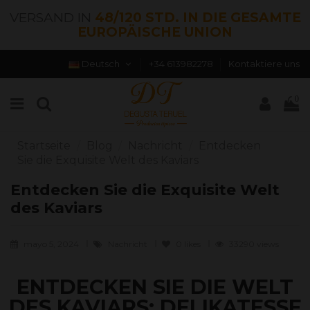
VERSAND IN
48/120 STD. IN DIE GESAMTE
EUROPÄISCHE UNION
Deutsch
+34 613982278
Kontaktiere uns
0
Startseite
Blog
Nachricht
Entdecken
Sie die Exquisite Welt des Kaviars
Entdecken Sie die Exquisite Welt
des Kaviars
mayo 5, 2024
Nachricht
0
likes
33290 views
ENTDECKEN SIE DIE WELT
DES KAVIARS: DELIKATESSE