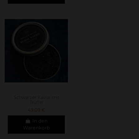
Schwarzer Kaviar mit
Trüffel
49,09 €
In den
Warenkorb