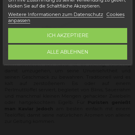
klicken Sie auf die Schaltfläche Akzeptieren.
Weitere Informationen zum Datenschutz
Cookies
anpassen
ICH AKZEPTIERE
WIE ISST MAN KAVIAR?
ALLE ABLEHNEN
Beim Servieren von Kaviar ist es wichtig, vorsichtig
damit umzugehen, um seine Unversehrtheit und
seinen Geschmack zu bewahren. Traditionell wird es
kalt auf zerstoßenem Eis oder auf einem
Perlmuttlöffel serviert, begleitet von Blinis, Sauerrahm
und manchmal kleinen Mengen gehackter Zwiebeln
oder hartgekochtem Eigelb. Für
Puristen genießt
man Kaviar jedoch
am besten einfach mit einem
Teelöffel, damit seine natürlichen Aromen von alleine
zur Geltung kommen.