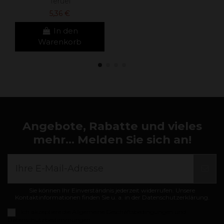
Teruel
5,36 €
In den
Warenkorb
Angebote, Rabatte und vieles
mehr... Melden Sie sich an!
Sie können Ihr Einverständnis jederzeit widerrufen. Unsere
Kontaktinformationen finden Sie u. a. in der Datenschutzerklärung.
Ich akzeptiere die
Allgemeine Geschäftsbedingungen und
Datenschutzbestimmungen