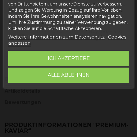
von Drittanbietern, um unsereDienste zu verbessern.
Und zeigen Sie Werbung in Bezug auf Ihre Vorlieben,
Buy today
and
Correos Express España -
indem Sie Ihre Gewohnheiten analysieren navigation.
receive it
Dienstag, 11 August, 2026
Um Ihre Zustimmung zu seiner Verwendung zu geben,
klicken Sie auf die Schaltfläche Akzeptieren.
Buy today
and
UPS Express EUROPA -
Weitere Informationen zum Datenschutz
Cookies
receive it
Mittwoch, 12 August, 2026
anpassen
ICH AKZEPTIERE
ALLE ABLEHNEN
Beschreibung
Artikeldetails
Bewertungen
PRODUKTINFORMATIONEN "PREMIUM-
KAVIAR“