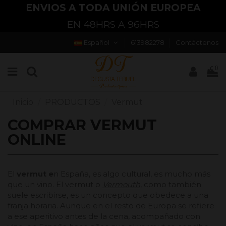
ENVIOS A TODA UNIÓN EUROPEA
EN 48HRS A 96HRS
Español
613982278
Contáctenos
0
Inicio
PRODUCTOS
Vermut
COMPRAR VERMUT
ONLINE
El
vermut e
n España, es algo cultural, es mucho más
que un vino. El vermut o
Vermouth
, como también
suele escribirse, es un concepto que obedece a una
franja horaria. Aunque en el resto de Europa se refiere
a ese aperitivo antes de la cena, acompañado con