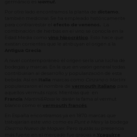
germánico es
wemut
.
Por otro lado encontramos la planta de
díctamo
,
también medicinal. Se ha empleado históricamente
para contrarrestar el
efecto de venenos.
La
combinación de hierbas en el vino se conocía en la
Edad Media como
vino hipocrático
. Esto hace que
existan corrientes que le atribuyan el origen a la
Antigua Grecia
.
A nivel contemporáneo el origen sería una lucha de
bodegas y marcas. En la que en visión general todas
contribuirían al desarrollo y popularización de esta
bebida. Así en
Italia
marcas como
Cinzano
o
Martin
i
popularizaron el nombre de
vermouth italiano
para
aquellos vermuts rojos. Mientras que en
Francia
Martini&Rossi
le darán la fama al vermut
blanco como el
vermouth francés
.
En España encontramos ya en 1870 marcas que
trabajarían este vino como es
Punt e Mes
y la bodega
Diezmo Nuevo de Moguer
. Pero quizás su presencia
más fuerte en el mercado fue gracias a
Yzaguirre