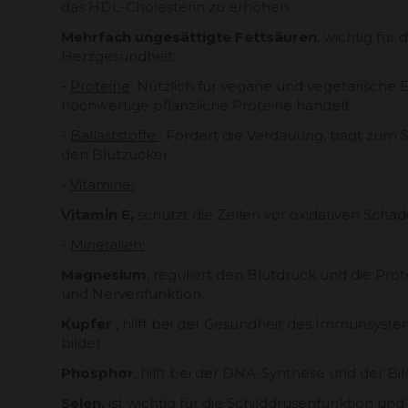
das HDL-Cholesterin zu erhöhen.
Mehrfach ungesättigte Fettsäuren
, wichtig für 
Herzgesundheit.
-
Proteine
: Nützlich für vegane und vegetarische 
hochwertige pflanzliche Proteine ​​handelt.
-
Ballaststoffe
: Fördert die Verdauung, trägt zum 
den Blutzucker.
-
Vitamine:
Vitamin E,
schützt die Zellen vor oxidativen Schäde
-
Mineralien:
Magnesium
, reguliert den Blutdruck und die Prot
und Nervenfunktion.
Kupfer
, hilft bei der Gesundheit des Immunsyste
bildet.
Phosphor
, hilft bei der DNA-Synthese und der 
Selen,
ist wichtig für die Schilddrüsenfunktion und 