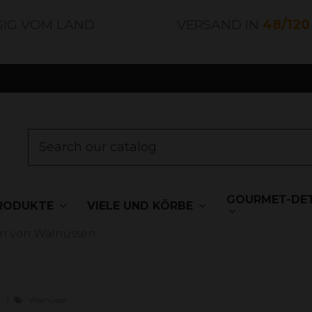
GIG VOM LAND
VERSAND IN
48/12
GOURMET-DET
RODUKTE
VIELE UND KÖRBE
en von Walnüssen
s
Walnüsse