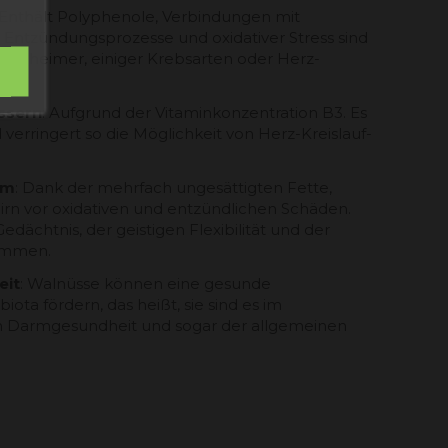
 Enthält Polyphenole, Verbindungen mit
tzündungsprozesse und oxidativer Stress sind
e Alzheimer, einiger Krebsarten oder Herz-
ssern
: Aufgrund der Vitaminkonzentration B3. Es
verringert so die Möglichkeit von Herz-Kreislauf-
em
: Dank der mehrfach ungesättigten Fette,
irn vor oxidativen und entzündlichen Schäden.
dächtnis, der geistigen Flexibilität und der
sammen.
eit
: Walnüsse können eine gesunde
a fördern, das heißt, sie sind es im
 Darmgesundheit und sogar der allgemeinen