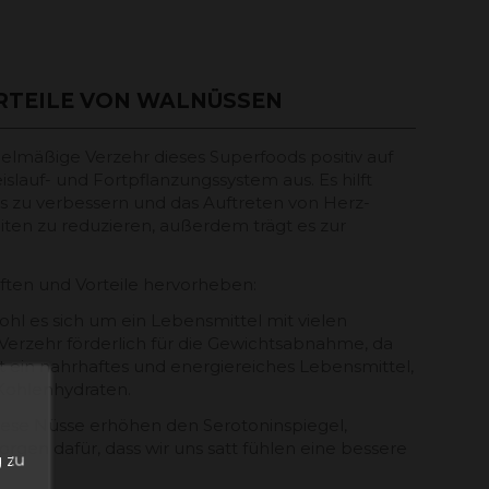
RTEILE VON WALNÜSSEN
gelmäßige Verzehr dieses Superfoods positiv auf
slauf- und Fortpflanzungssystem aus. Es hilft
s zu verbessern und das Auftreten von Herz-
ten zu reduzieren, außerdem trägt es zur
ften und Vorteile hervorheben:
ohl es sich um ein Lebensmittel mit vielen
r Verzehr förderlich für die Gewichtsabnahme, da
st ein nahrhaftes und energiereiches Lebensmittel,
 Kohlenhydraten.
Diese Nüsse erhöhen den Serotoninspiegel,
n
rgen dafür, dass wir uns satt fühlen eine bessere
 zu