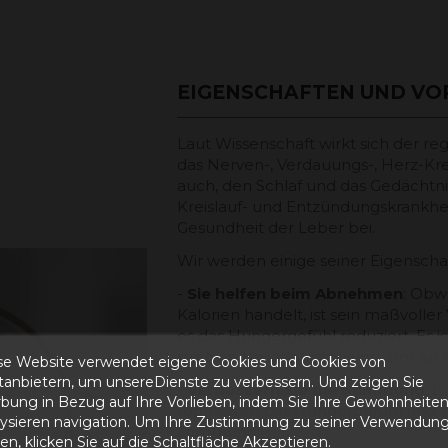
EIGENSCHAFTEN UND VO
Laut Wissenschaft wirkt sich der re
das Nerven-, Verdauungs-, Herz-Krei
auch, den Schlaf und das Gedächtni
Kreislauf- und Entzündungskrankhei
Gesundheit der Leber bei.
Wir werden einige seiner Eigenscha
-
Sie helfen beim Abnehmen
: Obw
Kalorien handelt, ist sein maßvolle
es das Hungergefühl reduziert. Es i
reich an Ballaststoffen und arm an
se Website verwendet eigene Cookies und Cookies von
ttanbietern, um unsereDienste zu verbessern. Und zeigen Sie
-
Verbessern Sie die Stimmung
: 
bung in Bezug auf Ihre Vorlieben, indem Sie Ihre Gewohnheite
reduzieren das Hungergefühl und so
lysieren navigation. Um Ihre Zustimmung zu seiner Verwendung
Stimmung.
n, klicken Sie auf die Schaltfläche Akzeptieren.