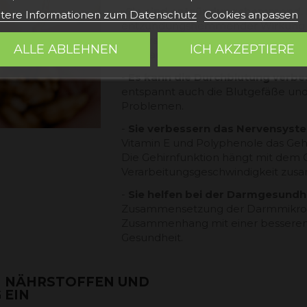
-
Sie sind entzündungshemmend
:
tere Informationen zum Datenschutz
Cookies anpassen
entzündungshemmender Wirkung. En
die Ursachen vieler Krankheiten wi
ALLE ABLEHNEN
ICH AKZEPTIERE
Kreislauf-Erkrankungen.
-
Es kann die Durchblutung verbe
entspannt auch die Blutgefäße und 
Problemen.
-
Sie verbessern das Nervensyst
Vitamin E und Polyphenole das Geh
Die Gehirnfunktion hängt mit dem Ge
Verarbeitungsgeschwindigkeit zu
-
Sie helfen bei der Darmgesundh
Zusammensetzung der Darmmikrobiot
Zusammenhang mit einer besseren
Gesundheit.
EN NÄHRSTOFFEN UND
 EIN