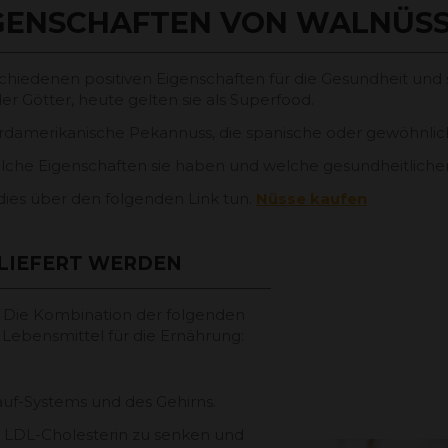
GENSCHAFTEN VON WALNÜS
hiedenen positiven Eigenschaften für die Gesundheit und s
er Götter, heute gelten sie als Superfood.
ordamerikanische Pekannuss, die spanische oder gewöhnlic
 welche Eigenschaften sie haben und welche gesundheitlichen
ies über den folgenden Link tun.
Nüsse kaufen
ELIEFERT WERDEN
. Die Kombination der folgenden
 Lebensmittel für die Ernährung:
lauf-Systems und des Gehirns.
s LDL-Cholesterin zu senken und