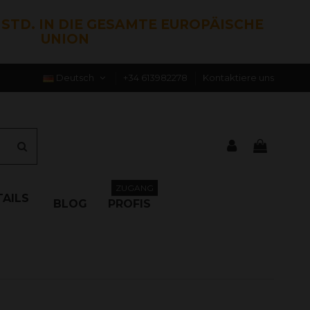
0 STD. IN DIE GESAMTE EUROPÄISCHE
UNION
Deutsch
+34 613982278
Kontaktiere uns
ZUGANG
AILS
BLOG
PROFIS