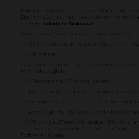
Nüsse können auf verschiedene Weise in die Ernäh
Eigenschaften optimal nutzen. Sie können sie als
Walnuss,
natürliche Walnüsse
...
Verschiedene Möglichkeiten, sie hinzuzufügen:
- In Salaten oder sautiertem Gemüse, um ihm eine
- In Obstsalaten.
- Sie können es in Ihr Frühstück mit Haferflocken
Milch oder Joghurt.
- Als Dekoration auf Brot oder Keksen.
- Fügen Sie sie gehackt zu Ihren Nudeln hinzu Ger
- Verwenden Sie sie zerkleinert, um Soßen und Dr
- Fügen Sie sie mit Frischkäse oder Hüttenkäse 
- Als Topping auf Toast oder salzigen Pfannkuchen
Tomaten... oder, wenn Sie eine süßere Variante b
Erdbeeren, Honig...