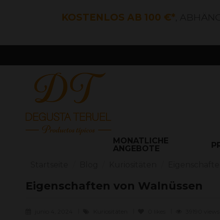
KOSTENLOS AB 100 €*
, ABHÄN
MONATLICHE
P
ANGEBOTE
Startseite
Blog
Kuriositäten
Eigenschaft
Eigenschaften von Walnüssen
junio 4, 2024
Kuriositäten
0
likes
39190 view