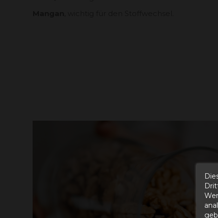
Mangan
, wichtig für den Stoffwechsel.
Die
Dri
Wer
ana
gebe