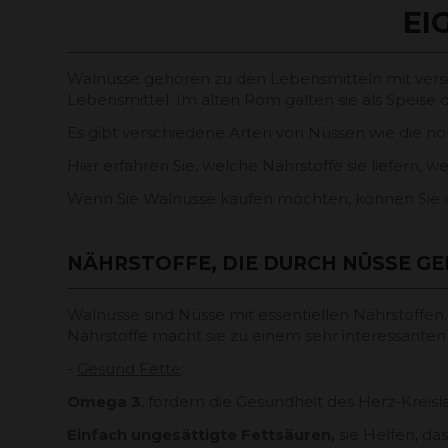
EI
Walnüsse gehören zu den Lebensmitteln mit versc
Lebensmittel. Im alten Rom galten sie als Speise d
Es gibt verschiedene Arten von Nüssen wie die n
Hier erfahren Sie, welche Nährstoffe sie liefern,
Wenn Sie Walnüsse kaufen möchten, können Sie d
NÄHRSTOFFE, DIE DURCH NÜSSE G
Walnüsse sind Nüsse mit essentiellen Nährstoffen
Nährstoffe macht sie zu einem sehr interessanten
-
Gesund Fette
:
Omega 3
, fördern die Gesundheit des Herz-Kreis
Einfach ungesättigte Fettsäuren,
sie Helfen, da