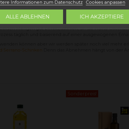
tere Informationen zum Datenschutz
Cookies anpassen
RONE?
ALLE ABLEHNEN
ICH AKZEPTIERE
e beiden Mengen gut bereitzustellen, dh die Hälfte Olivenöl 
ess täglich und basierend auf einer ausgewogenen Ernä
 verwenden können aber wir werden später noch viel mehr e
nd Serrano-Schinken
Denn das Abnehmen hängt von der Art 
Sonderpreis!