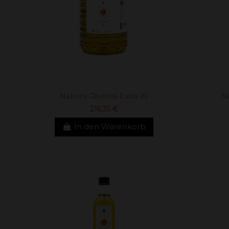
Natives Olivenöl Extra 15l
Na
216,35 €
In den Warenkorb