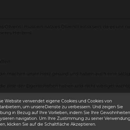
Olivenöl muss ein natives Olivenöl extra sein, da es uns nied
seres Herzens .
ften:
, die machen unser Herz gesund und haben auch eine sättig
 die eine der Eigenschaften haben und nicht weniger wicht
ls Abführmittel wirken, daher müssen wir vorsichtig sein,
se Website verwendet eigene Cookies und Cookies von
Überdosierung zu Episoden führen könnte, die nicht sehr 
ttanbietern, um unsereDienste zu verbessern. Und zeigen Sie
bung in Bezug auf Ihre Vorlieben, indem Sie Ihre Gewohnheite
lysieren navigation. Um Ihre Zustimmung zu seiner Verwendung
n, klicken Sie auf die Schaltfläche Akzeptieren.
d Vitamin Cdiese Eigenschaften, die Zitronensaftenthält, ma