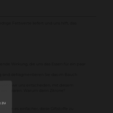
rige Fettwerte liefert und uns hilft, das
ende Wirkung, die uns das Essen für ein paar
ig sind defragmentieren Sie das im Bauch
 wenn wir uns entscheiden, mit diesem
ratsam wären. Warum dann Zitrone?
n
 zu
chen es einfacher, diese Giftstoffe zu