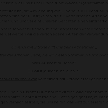
r essen, was uns zu der Frage führt
welche Eigenschaften 
btesten ist , die Anwendung von Olivenöl zur Durchführun
chaften eine der Flüssigkeiten, die für verschiedene Arte
Ernährung und verleiht unseren Gerichten einen einzigart
n Ländern schwer zu finden ist, aber abgesehen vom Kochen,
Teruel werden wir die verschiedenen Arten der Verwendung 
Olivenöl mit Zitrone hilft uns beim Abnehmen ;)
ter der schönen Liebe, die wir diesen Sommer in Form brin
Was wusstest du schon?
Du wirst ja sagen, na ja, na ja...
natives Olivenöl extra
kombiniert mit Zitrone erzeugt einen 
n, und ein Esslöffel Olivenöl mit Zitrone wird eingenommen,
es Mittel nicht für fettreiche Diäten geeignet ist, müss
en vernachlässigen, die uns helfen, das Fett zu verlieren,