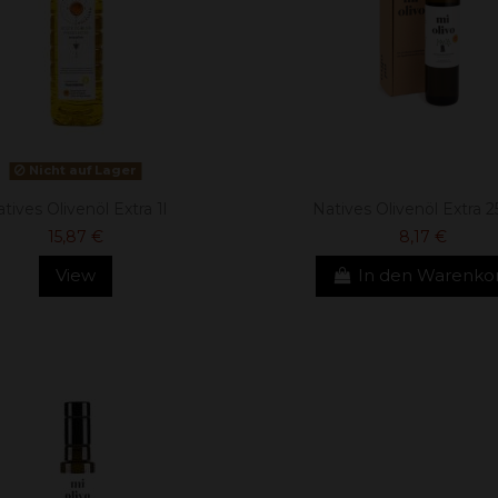
Nicht auf Lager
tives Olivenöl Extra 1l
Natives Olivenöl Extra 
15,87 €
8,17 €
View
In den Warenko