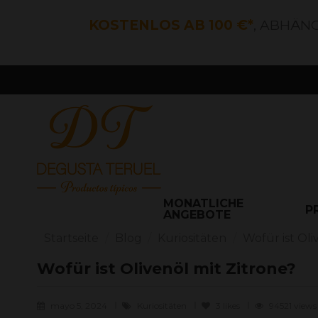
KOSTENLOS AB 100 €*
, ABHÄN
MONATLICHE
P
ANGEBOTE
Startseite
Blog
Kuriositäten
Wofür ist Oli
Wofür ist Olivenöl mit Zitrone?
mayo 5, 2024
Kuriositäten
3
likes
94521 views