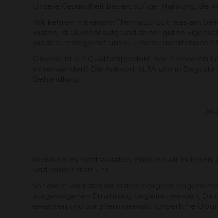
Unsere Gesundheit basiert auf der Nahrung, die wi
Wir kehren mit einem Thema zurück, was am belie
wissen, ist Olivenöl aufgrund seiner guten Eigens
wiederum begleitet uns in unserer mediterranen 
Olivenöl ist ein Qualitätsprodukt, das in andere
es verwenden? Die Antwort ist JA und in Degusta 
Behandlung.
Mut
Wenn Sie es nicht wussten, erklären wir es Ihnen:
und immer stört uns.
Vor allem wird dies als erstes morgens eingenomme
ausgewogenen Ernährung begleitet werden, Da dies
ernähren und vor allem niemals körperliche Übung