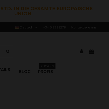
0 STD. IN DIE GESAMTE EUROPÄISCHE
UNION
Deutsch
+34 613982278
Kontaktiere uns
ZUGANG
AILS
BLOG
PROFIS