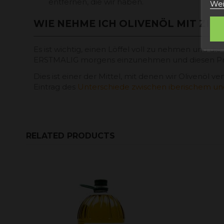
entfernen, die wir haben.
Wei
WIE NEHME ICH OLIVENÖL MIT ZIT
Es ist wichtig, einen Löffel voll zu nehmen und di
ERSTMALIG morgens einzunehmen und diesen Proz
Dies ist einer der Mittel, mit denen wir Olivenöl
Eintrag des
Unterschiede zwischen iberischem u
RELATED PRODUCTS