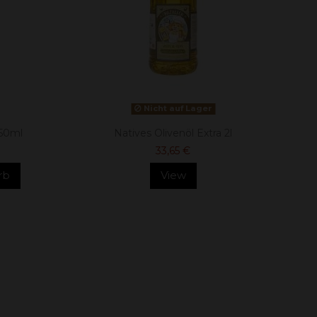
Nicht auf Lager
250ml
Natives Olivenöl Extra 2l
33,65 €
rb
View