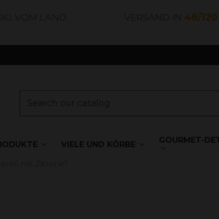
GIG VOM LAND
VERSAND IN
48/12
GOURMET-DET
RODUKTE
VIELE UND KÖRBE
venöl mit Zitrone?