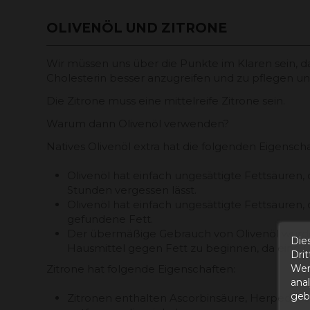
OLIVENÖL UND ZITRONE
Wir müssen uns über die Punkte im Klaren sein, das 
Cholesterin besser anzugreifen und zu pflegen un
Die Zitrone muss eine mittelreife Zitrone sein.
Warum dann Olivenöl verwenden?
Natives Olivenöl extra hat die folgenden Eigenscha
Olivenöl hat einfach ungesättigte Fettsäuren
Stunden vergessen lässt.
Olivenöl hat einfach ungesättigte Fettsäuren,
gefundene Fett.
Der übermäßige Gebrauch von Olivenöl würde a
Die
Hausmittel gegen Fett zu beginnen, da eine 
Dri
Wer
Zitrone hat folgende Eigenschaften:
ana
gebe
Zitronen enthalten Ascorbinsäure, Herpedin un