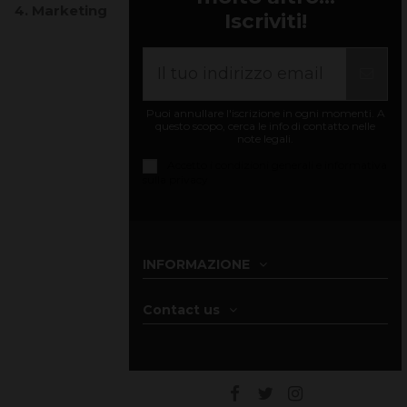
4. Marketing
Iscriviti!
Puoi annullare l'iscrizione in ogni momenti. A
questo scopo, cerca le info di contatto nelle
note legali.
Accetto i
condizioni generali e informativa
sulla privacy
INFORMAZIONE
Contact us