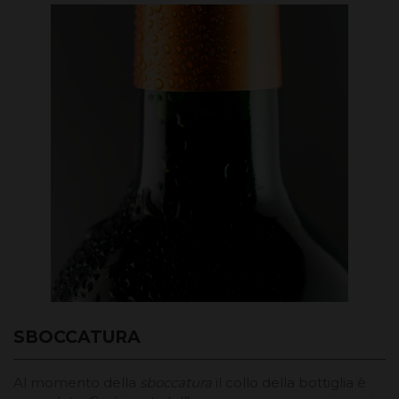
SBOCCATURA
Al momento della
sboccatura
il collo della bottiglia è