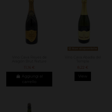
Non disponibile
Vino Cava Reyes de
Vino Cava Abadía del
Aragón Brut Nature
Temple
11,16 €
8,22 €
Aggiungi al
View
carrello