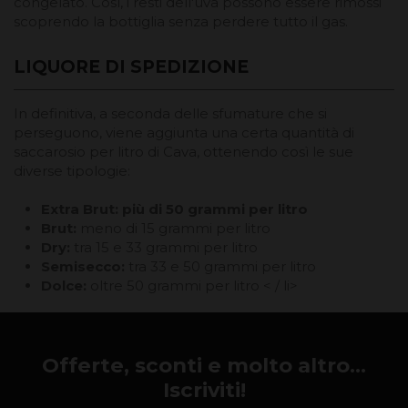
congelato. Così, i resti dell'uva possono essere rimossi
scoprendo la bottiglia senza perdere tutto il gas.
LIQUORE DI SPEDIZIONE
In definitiva, a seconda delle sfumature che si
perseguono, viene aggiunta una certa quantità di
saccarosio per litro di Cava, ottenendo così le sue
diverse tipologie:
Extra Brut: più di 50 grammi per litro
Brut:
meno di 15 grammi per litro
Dry:
tra 15 e 33 grammi per litro
Semisecco:
tra 33 e 50 grammi per litro
Dolce:
oltre 50 grammi per litro < / li>
Offerte, sconti e molto altro...
Iscriviti!