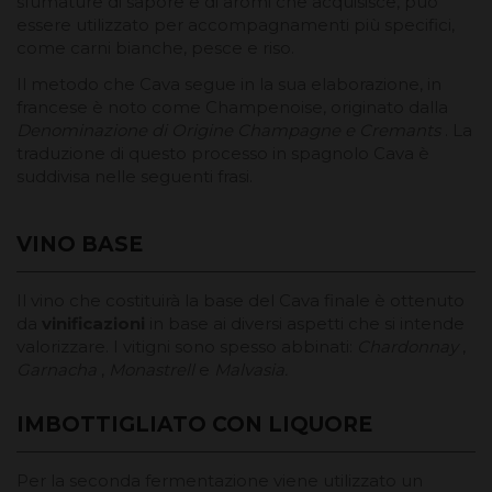
sfumature di sapore e di aromi che acquisisce, può
essere utilizzato per accompagnamenti più specifici,
come carni bianche, pesce e riso.
Il metodo che Cava segue in la sua elaborazione, in
francese è noto come
Champenoise,
originato dalla
Denominazione di Origine Champagne e Cremants
. La
traduzione di questo processo in spagnolo Cava è
suddivisa nelle seguenti frasi.
VINO BASE
Il vino che costituirà la base del Cava finale è ottenuto
da
vinificazioni
in base ai diversi aspetti che si intende
valorizzare. I vitigni sono spesso abbinati:
Chardonnay
,
Garnacha
,
Monastrell
e
Malvasia.
IMBOTTIGLIATO CON LIQUORE
Per la seconda fermentazione viene utilizzato un