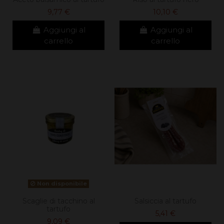
9,77 €
10,10 €
Aggiungi al
Aggiungi al
carrello
carrello
Non disponibile
Scaglie di tacchino al
Salsiccia al tartufo
tartufo
5,41 €
9,09 €