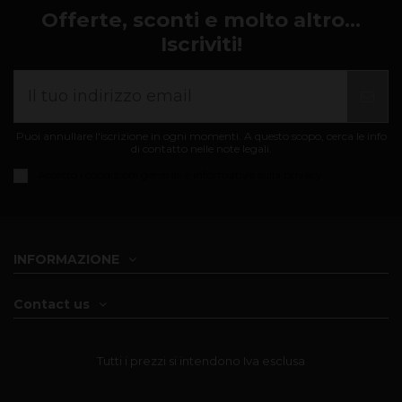
Offerte, sconti e molto altro...
Iscriviti!
Puoi annullare l'iscrizione in ogni momenti. A questo scopo, cerca le info
di contatto nelle note legali.
Accetto i
condizioni generali e informativa sulla privacy
INFORMAZIONE
Contact us
Tutti i prezzi si intendono Iva esclusa