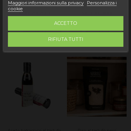
Maggiori informazioni sulla privacy
Personalizza i
cookie
Sale con tartufo
Salsa al tartufo
9,55 €
10,45 €
ACCETTO
Aggiungi al
Aggiungi al
carrello
carrello
RIFIUTA TUTTI
Aceto balsamico al tartufo
Riso al tartufo nero