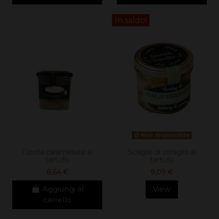
In saldo!
Non disponibile
Cipolla caramellata al
Scaglie di coniglio al
tartufo
tartufo
8,64 €
9,09 €
Aggiungi al
View
carrello