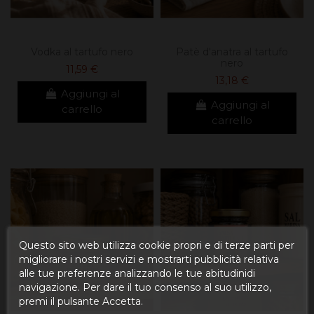
Vodka al tartufo nero
Patè d'anatra al tartufo
nero
11,59 €
13,18 €
Aggiungi al
Aggiungi al
carrello
carrello
Questo sito web utilizza cookie propri e di terze parti per
migliorare i nostri servizi e mostrarti pubblicità relativa
alle tue preferenze analizzando le tue abitudinidi
navigazione. Per dare il tuo consenso al suo utilizzo,
premi il pulsante Accetta.