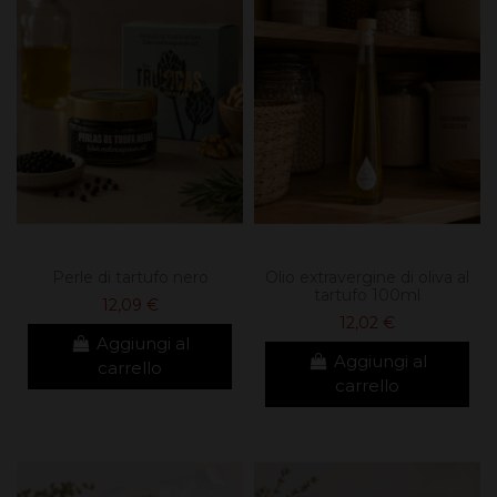
Perle di tartufo nero
Olio extravergine di oliva al
tartufo 100ml
12,09 €
12,02 €
Aggiungi al
Aggiungi al
carrello
carrello