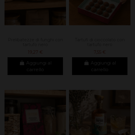
Prelibatezze di funghi con
Tartufi di cioccolato con
tartufo nero
tartufo nero
19,27 €
7,55 €
Aggiungi al
Aggiungi al
carrello
carrello