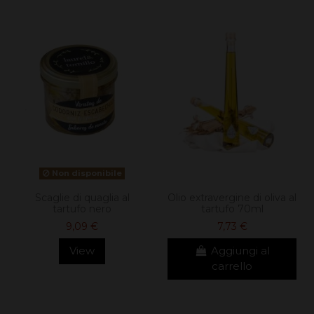
Non disponibile
Scaglie di quaglia al
Olio extravergine di oliva al
tartufo nero
tartufo 70ml
9,09 €
7,73 €
View
Aggiungi al
carrello