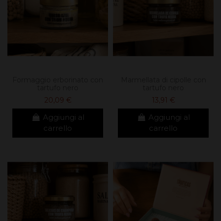
Formaggio erborinato con
Marmellata di cipolle con
tartufo nero
tartufo nero
20,09 €
13,91 €
Aggiungi al
Aggiungi al
carrello
carrello