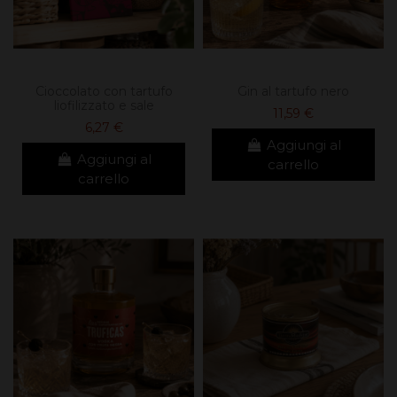
Cioccolato con tartufo
Gin al tartufo nero
liofilizzato e sale
11,59 €
6,27 €
Aggiungi al
Aggiungi al
carrello
carrello