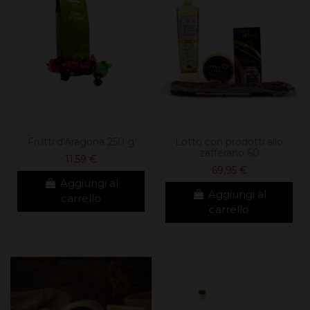
Frutti d'Aragona 250 g
Lotto con prodotti allo
zafferano 60
11,59 €
69,95 €
Aggiungi al
Aggiungi al
carrello
carrello