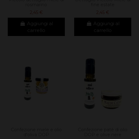
rosmarino
fine estate
2,45 €
2,45 €
Aggiungi al
Aggiungi al
carrello
carrello
Confezione miele e olio
Confezione patè di olio
d'oliva DOP
DOP e olive nere