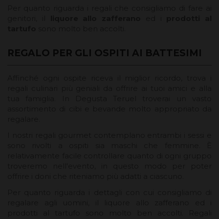
Per quanto riguarda i regali che consigliamo di fare ai
genitori, il
liquore allo zafferano
ed i
prodotti al
tartufo
sono molto ben accolti.
REGALO PER GLI OSPITI AI BATTESIMI
Affinché ogni ospite riceva il miglior ricordo, trova i
regali culinari più geniali da offrire ai tuoi amici e alla
tua famiglia. In Degusta Teruel troverai un vasto
assortimento di cibi e bevande molto appropriato da
regalare.
I nostri regali gourmet contemplano entrambi i sessi e
sono rivolti a ospiti sia maschi che femmine. È
relativamente facile controllare quanto di ogni gruppo
troveremo nell'evento, in questo modo per poter
offrire i doni che riteniamo più adatti a ciascuno.
Per quanto riguarda i dettagli con cui consigliamo di
regalare agli uomini, il liquore allo zafferano ed i
prodotti al tartufo sono molto ben accolti. Regali