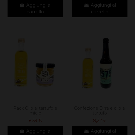
Aggiungi al
Aggiungi al
carrello
carrello
Pack Olio al tartufo e
Confezione Birra e olio al
miele
tartufo
8,59 €
8,22 €
Aggiungi al
Aggiungi al