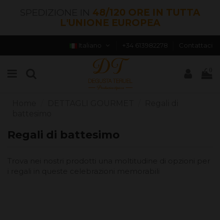
SPEDIZIONE IN
48/120 ORE IN TUTTA
L'UNIONE EUROPEA
Italiano
+34 613982278
Contattaci
0
Home
DETTAGLI GOURMET
Regali di
battesimo
Regali di battesimo
Trova nei nostri prodotti una moltitudine di opzioni per
i regali in queste celebrazioni memorabili