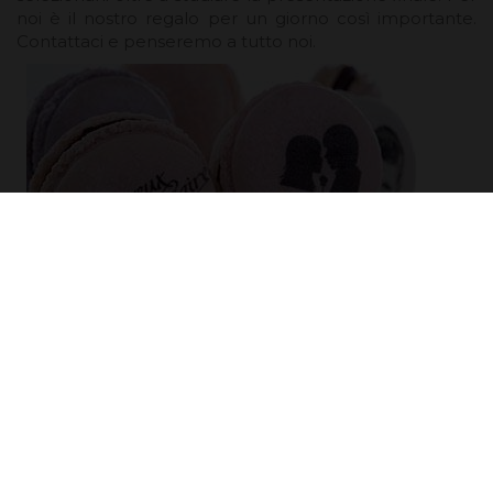
noi è il nostro regalo per un giorno così importante.
Contattaci e penseremo a tutto noi.
Offerte, sconti e molto altro...
Iscriviti!