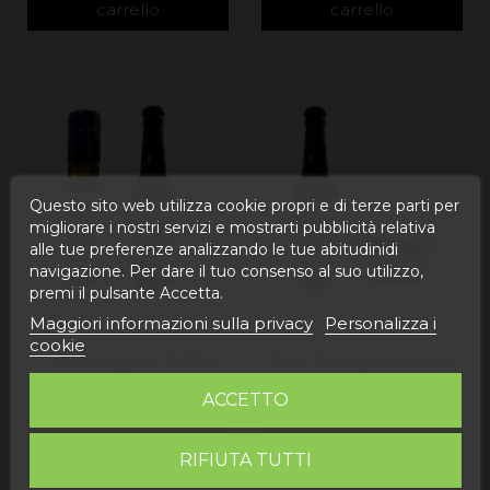
carrello
carrello
Questo sito web utilizza cookie propri e di terze parti per
migliorare i nostri servizi e mostrarti pubblicità relativa
alle tue preferenze analizzando le tue abitudinidi
navigazione. Per dare il tuo consenso al suo utilizzo,
premi il pulsante Accetta.
Maggiori informazioni sulla privacy
Personalizza i
cookie
Confezione olio DOP e
Pack Birra e patè di olive
birra
nere
ACCETTO
7,02 €
6,98 €
Aggiungi al
Aggiungi al
RIFIUTA TUTTI
carrello
carrello