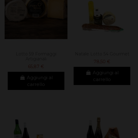
Lotto 59 Formaggi
Natale Lotto 54 Gourmet
Artigianali
78,50 €
65,87 €
Aggiungi al
Aggiungi al
carrello
carrello