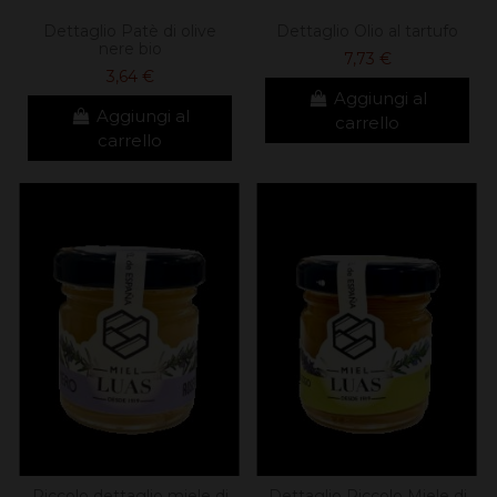
Dettaglio Patè di olive
Dettaglio Olio al tartufo
nere bio
7,73 €
3,64 €
Aggiungi al
Aggiungi al
carrello
carrello
Piccolo dettaglio miele di
Dettaglio Piccolo Miele di