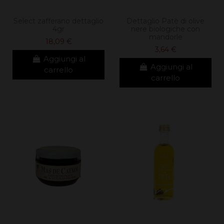
Select zafferano dettaglio
Dettaglio Patè di olive
4gr
nere biologiche con
mandorle
18,09 €
3,64 €
Aggiungi al
Aggiungi al
carrello
carrello