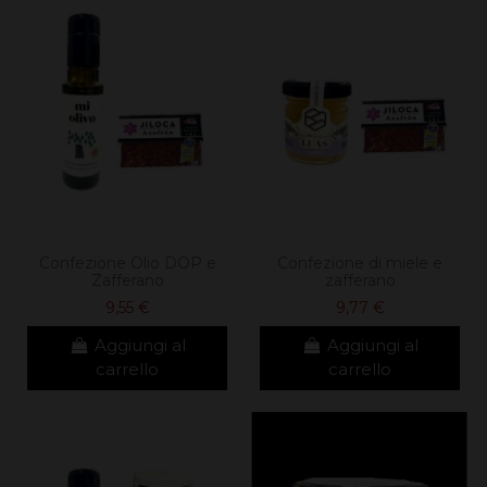
Confezione Olio DOP e
Confezione di miele e
Zafferano
zafferano
9,55 €
9,77 €
Aggiungi al
Aggiungi al
carrello
carrello