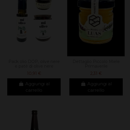
Pack olio DOP, olive nere
Dettaglio Piccolo Miele
e patè di olive nere
Primaverile
10,91 €
2,31 €
Aggiungi al
Aggiungi al
carrello
carrello