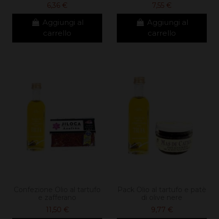
6,36 €
7,55 €
Aggiungi al
Aggiungi al
carrello
carrello
Confezione Olio al tartufo
Pack Olio al tartufo e patè
e zafferano
di olive nere
11,50 €
9,77 €