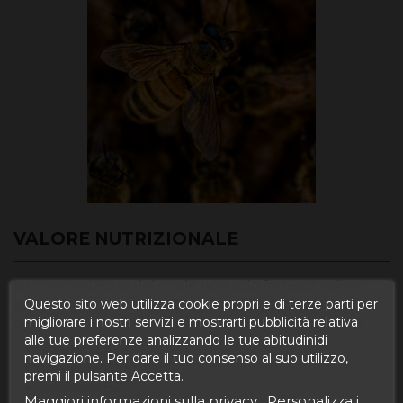
VALORE NUTRIZIONALE
La composizione del miele non solo fornisce valore
energetico, ma contiene anche
amminoacidi
,
Questo sito web utilizza cookie propri e di terze parti per
necessari per la
sintesi proteica
e
micronutrienti:
migliorare i nostri servizi e mostrarti pubblicità relativa
alle tue preferenze analizzando le tue abitudinidi
Vitamina A
navigazione. Per dare il tuo consenso al suo utilizzo,
Vitamina B1
premi il pulsante Accetta.
Vitamina B2
Maggiori informazioni sulla privacy
Personalizza i