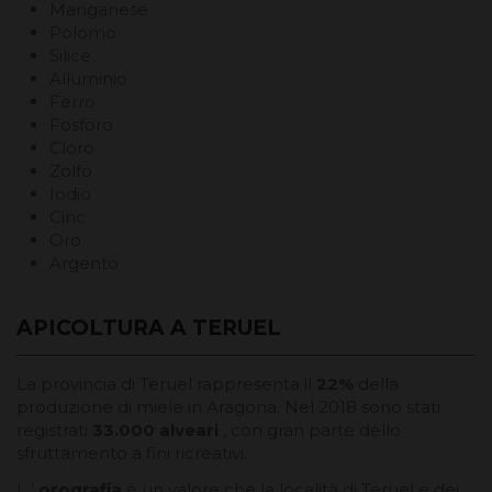
Manganese
Polomo
Silice
Alluminio
Ferro
Fosforo
Cloro
Zolfo
Iodio
Cinc
Oro
Argento
APICOLTURA A TERUEL
La provincia di Teruel rappresenta il
22%
della
produzione di miele in Aragona. Nel 2018 sono stati
registrati
33.000 alveari
, con gran parte dello
sfruttamento a fini ricreativi.
L '
orografia
è un valore che la località di Teruel e dei