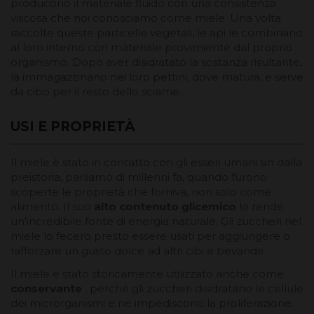
producono il materiale fluido con una consistenza
viscosa che noi conosciamo come miele. Una volta
raccolte queste particelle vegetali, le api le combinano
al loro interno con materiale proveniente dal proprio
organismo. Dopo aver disidratato la sostanza risultante,
la immagazzinano nei loro pettini, dove matura, e serve
da cibo per il resto dello sciame.
USI E PROPRIETÀ
Il miele è stato in contatto con gli esseri umani sin dalla
preistoria, parliamo di millenni fa, quando furono
scoperte le proprietà che forniva, non solo come
alimento. Il suo
alto contenuto glicemico
lo rende
un'incredibile fonte di energia naturale. Gli zuccheri nel
miele lo fecero presto essere usati per aggiungere o
rafforzare un gusto dolce ad altri cibi e bevande.
Il miele è stato storicamente utilizzato anche come
conservante
, perché gli zuccheri disidratano le cellule
dei microrganismi e ne impediscono la proliferazione.