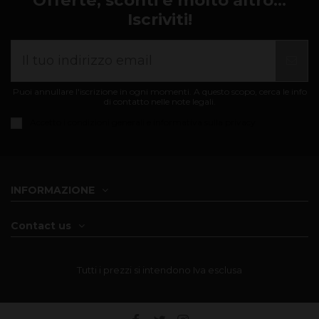
Iscriviti!
Puoi annullare l'iscrizione in ogni momenti. A questo scopo, cerca le info
di contatto nelle note legali.
Accetto i
condizioni generali e informativa sulla privacy
INFORMAZIONE
Contact us
Tutti i prezzi si intendono Iva esclusa