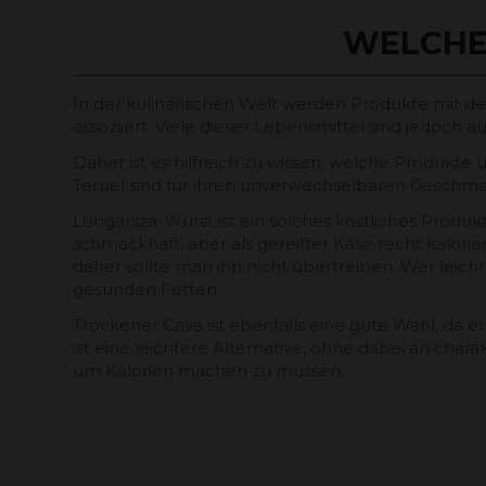
WELCHE
In der kulinarischen Welt werden Produkte mit d
assoziiert. Viele dieser Lebensmittel sind jedoch a
Daher ist es hilfreich zu wissen, welche Produkt
Teruel sind für ihren unverwechselbaren Geschma
Longaniza-Wurst ist ein solches köstliches Produk
schmackhaft, aber als gereifter Käse recht kalori
daher sollte man ihn nicht übertreiben. Wer leicht
gesunden Fetten.
Trockener Cava ist ebenfalls eine gute Wahl, da er
ist eine leichtere Alternative, ohne dabei an c
um Kalorien machen zu müssen.