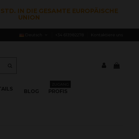
0 STD. IN DIE GESAMTE EUROPÄISCHE
UNION
Deutsch
+34 613982278
Kontaktiere uns
ZUGANG
AILS
BLOG
PROFIS