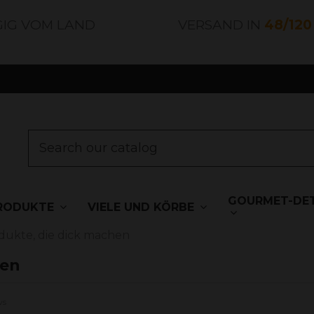
GIG VOM LAND
VERSAND IN
48/12
GOURMET-DET
RODUKTE
VIELE UND KÖRBE
ukte, die dick machen
hen
ws