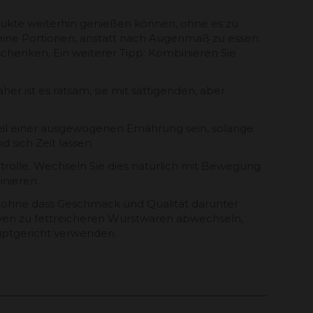
rodukte weiterhin genießen können, ohne es zu
kleine Portionen, anstatt nach Augenmaß zu essen.
schenken. Ein weiterer Tipp: Kombinieren Sie
er ist es ratsam, sie mit sättigenden, aber
eil einer ausgewogenen Ernährung sein, solange
 sich Zeit lassen.
ntrolle. Wechseln Sie dies natürlich mit Bewegung
inieren.
, ohne dass Geschmack und Qualität darunter
tiven zu fettreicheren Wurstwaren abwechseln,
auptgericht verwenden.