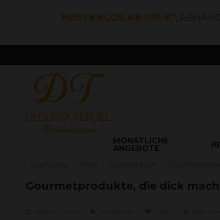
KOSTENLOS AB 100 €*
, ABHÄN
MONATLICHE
P
ANGEBOTE
Startseite
Blog
Kuriositäten
Gourmetprod
Gourmetprodukte, die dick mac
febrero 21, 2026
Kuriositäten
0
likes
6887 vie