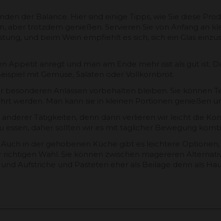
Finden der Balance. Hier sind einige Tipps, wie Sie diese P
ren, aber trotzdem genießen. Servieren Sie von Anfang an 
tung, und beim Wein empfiehlt es sich, sich ein Glas einzu
en Appetit anregt und man am Ende mehr isst als gut ist. Dah
ispiel mit Gemüse, Salaten oder Vollkornbrot.
ber besonderen Anlässen vorbehalten bleiben. Sie können T
rt werden. Man kann sie in kleinen Portionen genießen und
anderer Tätigkeiten, denn dann verlieren wir leicht die Ko
l zu essen, daher sollten wir es mit täglicher Bewegung komb
 Auch in der gehobenen Küche gibt es leichtere Optionen
der richtigen Wahl. Sie können zwischen magereren Alterna
 und Aufstriche und Pasteten eher als Beilage denn als H