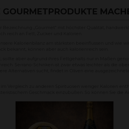
 GOURMETPRODUKTE MACHE
er Bezeichnung „Gourmet“ mit höchster Qualität, handwerk
uch reich an Fett, Zucker und Kalorien.
e unsere Kalorienbilanz am stärksten beeinflussen und wie 
ck bekannt, können aber auch kalorienreich sein.
t, sollte aber aufgrund ihres Fettgehalts nur in Maßen geno
enreich. Serrano-Schinken ist zwar etwas leichter als die 
ere Alternativen sucht, findet in Oliven eine ausgezeichnet
 im Vergleich zu anderen Spirituosen weniger Kalorien enthä
harakteristischem Geschmack einzubüßen. So können Sie die