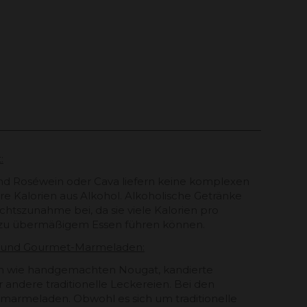
:
und Roséwein oder Cava liefern keine komplexen
re Kalorien aus Alkohol. Alkoholische Getränke
chtszunahme bei, da sie viele Kalorien pro
zu übermäßigem Essen führen können.
en und Gourmet-Marmeladen:
en wie handgemachten Nougat, kandierte
 andere traditionelle Leckereien. Bei den
marmeladen. Obwohl es sich um traditionelle