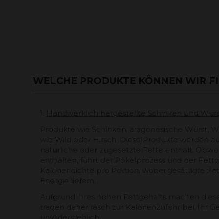
WELCHE PRODUKTE KÖNNEN WIR F
1.
Handwerklich hergestellte Schinken und Wur
Produkte wie Schinken, aragonesische Wurst, W
wie Wild oder Hirsch. Diese Produkte werden aus
natürliche oder zugesetzte Fette enthält. Obwo
enthalten, führt der Pökelprozess und der Fett
Kaloriendichte pro Portion, wobei gesättigte Fe
Energie liefern.
Aufgrund ihres hohen Fettgehalts machen diese
tragen daher rasch zur Kalorienzufuhr bei. Ihr
unwiderstehlich.