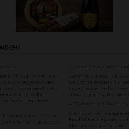
INDEN?
stwaren.
3.
Weine, Cava und Wermut
ildfleisch oder Wurstwaren
Getränke wie Rot-, Weiß- 
 Fleisch hergestellt, das
Nährstoffe, sondern nur lee
hl sie hochwertiges Eiweiß
tragen tendenziell zur Gewi
gehalt zu einer hohen
Gramm liefern und zudem 
ttsäuren konzentrierte
4.
Traditionelle Süßigkeit
Hier findet man Süßigkeit
 Produkte schnell dick und
Früchte aus Aragonien oder
 Geschmack macht sie jedoch
Marmeladen gibt es Frucht