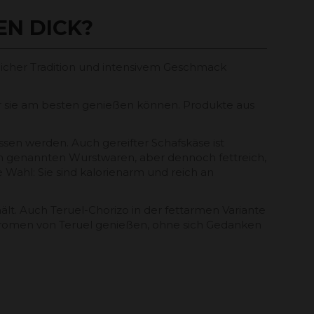
N DICK?
licher Tradition und intensivem Geschmack
wir sie am besten genießen können. Produkte aus
ssen werden. Auch gereifter Schafskäse ist
oben genannten Wurstwaren, aber dennoch fettreich,
e Wahl: Sie sind kalorienarm und reich an
lt. Auch Teruel-Chorizo ​​in der fettarmen Variante
 Aromen von Teruel genießen, ohne sich Gedanken