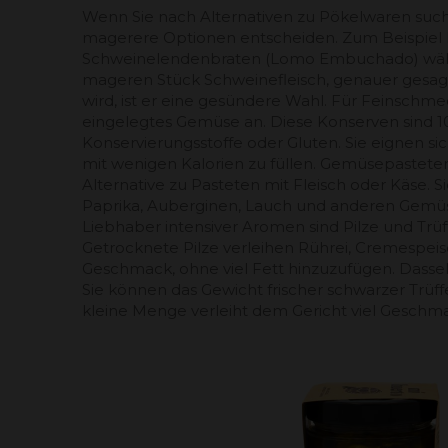
Wenn Sie nach Alternativen zu Pökelwaren suche
magerere Optionen entscheiden. Zum Beispiel
Schweinelendenbraten (Lomo Embuchado) wähl
mageren Stück Schweinefleisch, genauer gesagt
wird, ist er eine gesündere Wahl. Für Feinschme
eingelegtes Gemüse an. Diese Konserven sind 10
Konservierungsstoffe oder Gluten. Sie eignen sic
mit wenigen Kalorien zu füllen. Gemüsepasteten 
Alternative zu Pasteten mit Fleisch oder Käse. 
Paprika, Auberginen, Lauch und anderen Gemüs
Liebhaber intensiver Aromen sind Pilze und Trüff
Getrocknete Pilze verleihen Rührei, Cremespeis
Geschmack, ohne viel Fett hinzuzufügen. Dasselbe 
Sie können das Gewicht frischer schwarzer Trüffe
kleine Menge verleiht dem Gericht viel Geschm