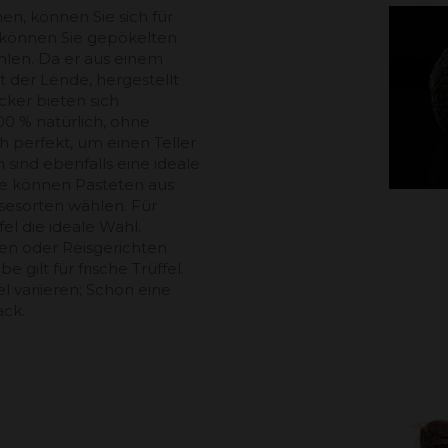
n, können Sie sich für
 können Sie gepökelten
en. Da er aus einem
 der Lende, hergestellt
cker bieten sich
0 % natürlich, ohne
h perfekt, um einen Teller
sind ebenfalls eine ideale
Sie können Pasteten aus
esorten wählen. Für
el die ideale Wahl.
en oder Reisgerichten
gilt für frische Trüffel.
l variieren; Schon eine
ack.