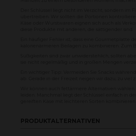
Mahlzeit zu einem besonderen Moment machen.
Der Schlüssel liegt nicht im Verzicht, sondern im 
übertreiben. Wir sollten die Portionen kontrollie
Käse oder Wurstwaren eignen sich auch als Verkos
diese Produkte mit anderen, die sättigender sind.
Ein häufiger Fehler ist, dass eine Gourmetplatte d
kalorienärmeren Beilagen zu kombinieren. Zum Be
Süßigkeiten sind zwar unwiderstehlich, sollten a
sie nicht regelmäßig und in großen Mengen verzeh
Ein wichtiger Tipp: Vermeiden Sie Snacks während 
ab. Gerade in der Freizeit neigen wir dazu, zu vie
Wir können auch fettärmere Alternativen wählen.
leiden. Manchmal liegt der Schlüssel einfach in 
gereiften Käse mit leichteren Sorten kombinieren
PRODUKTALTERNATIVEN