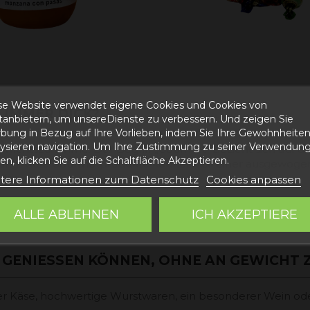
se Website verwendet eigene Cookies und Cookies von
IMMER DICK?
ttanbietern, um unsereDienste zu verbessern. Und zeigen Sie
bung in Bezug auf Ihre Vorlieben, indem Sie Ihre Gewohnheite
lysieren navigation. Um Ihre Zustimmung zu seiner Verwendung
wichtszunahme. Der Begriff „Gourmet“ bezieht sich auf die
n, klicken Sie auf die Schaltfläche Akzeptieren.
ung. Viele Gourmetprodukte können Teil einer ausgewogen
rden.
tere Informationen zum Datenschutz
Cookies anpassen
führen können, liegt an ihrer hohen Kaloriendichte, die 
ALLE ABLEHNEN
ICH AKZEPTIERE
 GENIESSEN KÖNNEN, OHNE AN GEWICHT 
r Käse, hochwertige Wurstwaren, ein besonderer Wein od