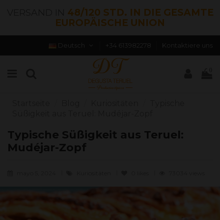
VERSAND IN
48/120 STD. IN DIE GESAMTE
EUROPÄISCHE UNION
Deutsch
+34 613982278
Kontaktiere uns
0
Startseite
Blog
Kuriositäten
Typische
Süßigkeit aus Teruel: Mudéjar-Zopf
Typische Süßigkeit aus Teruel:
Mudéjar-Zopf
mayo 5, 2024
Kuriositäten
0
likes
73034 views