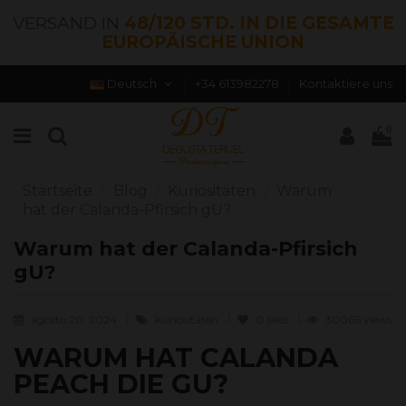
VERSAND IN
48/120 STD. IN DIE GESAMTE
EUROPÄISCHE UNION
Deutsch
+34 613982278
Kontaktiere uns
0
Startseite
Blog
Kuriositäten
Warum
hat der Calanda-Pfirsich gU?
Warum hat der Calanda-Pfirsich
gU?
agosto 20, 2024
Kuriositäten
0
likes
30066 views
WARUM HAT CALANDA
PEACH DIE GU?