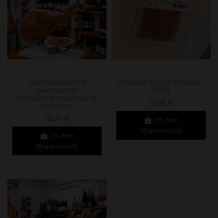
Geschenkbox mit
Schinken D.O.P. Scheiben
geschützter
250g
Herkunftsbezeichnung
12,68 €
Schinken
115,91 €
In den
Warenkorb
In den
Warenkorb