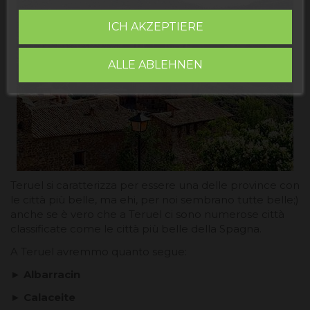
ICH AKZEPTIERE
ALLE ABLEHNEN
Teruel si caratterizza per essere una delle province con
le città più belle, ma ehi, per noi sembrano tutte belle;)
anche se è vero che a Teruel ci sono numerose città
classificate come le città più belle della Spagna.
A Teruel avremmo quanto segue:
► Albarracin
► Calaceite