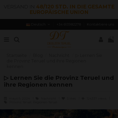
VERSAND IN
48/120 STD. IN DIE GESAMTE
EUROPÄISCHE UNION
Deutsch
+34 613982278
Kontaktiere uns
0
Startseite
Blog
Nachricht
▷ Lernen Sie
die Provinz Teruel und ihre Regionen
kennen
▷ Lernen Sie die Provinz Teruel und
ihre Regionen kennen
mayo 5, 2024
Nachricht
3
likes
124337 views
Provinz Teruel, Regionen Teruel