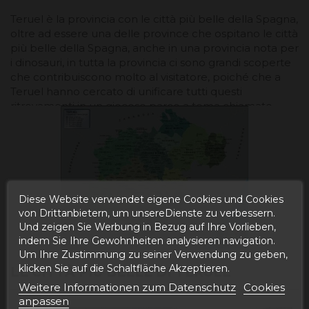
Teruel è la provincia con le città più belle della Spagna,
oltre ad essere una delle province che ospitano le città
più belle della Spagna, anche in una provincia nota per
i dinosauri, in tutta la provincia ci sono grandi scoperte
che contribuiscono molto al visitatore, poiché che a
Teruel hanno cercato di unificare tutti questi
ritrovamenti in un giocoso parco a tema chiamato
Dinópolis
Diese Website verwendet eigene Cookies und Cookies
von Drittanbietern, um unsereDienste zu verbessern.
Und zeigen Sie Werbung in Bezug auf Ihre Vorlieben,
indem Sie Ihre Gewohnheiten analysieren navigation.
Um Ihre Zustimmung zu seiner Verwendung zu geben,
klicken Sie auf die Schaltfläche Akzeptieren.
LE CITTÀ PIÙ BELLE DI TERUEL
Weitere Informationen zum Datenschutz
Cookies
anpassen