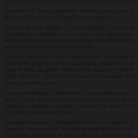
Gli amanti di Teruel, prigionieri dei loro sorrisi, sono le
persone che questa meravigliosa terra ospita.
Emana lacrime salate, è un'equilibrata euforia, di
tenerezza e prestigio per una terra così vasta. Sono
amori estivi, ciò che la loro terra forgia, famiglie lasciate
per amore, per lavoro sono impotenti.
Le estati riempiono i suoi villaggi, le sue montagne ei
suoi fiumi, la gente torna al suo posto, la gente torna
dove è nata. La gente emana folle, la gente emana
follia, visto che Teruel non è una città qualsiasi, ma
diventa una città unica.
I valori del villaggio si trasmettono, tra le grida, perché
sono i nonni del popolo a pronunciarsi. Essere di un
villaggio è pazzesco, quando credere che essere un
contadino possa essere carino.
Benedetta sia la vita, benedetta l'anima, benedette le
persone che invocano l'onestà guardando il tuo viso.
Una terra unica dove è nato Chomón, Buñuel, e un