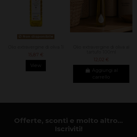
Non disponibile
Olio extravergine di oliva 1l
Olio extravergine di oliva al
tartufo 100ml
15,87 €
12,02 €
View
Aggiungi al
carrello
Offerte, sconti e molto altro...
Iscriviti!