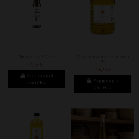
Olio d'oliva 100ml
Olio extravergine di oliva
15l
4,13 €
216,35 €
Aggiungi al
Aggiungi al
carrello
carrello