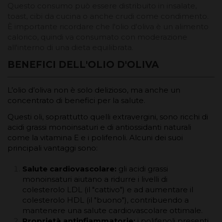
Questo consumo può essere distribuito in insalate,
toast, cibi da cucina o anche crudi come condimento.
È importante ricordare che l'olio d'oliva è un alimento
calorico, quindi va consumato con moderazione
all'interno di una dieta equilibrata.
BENEFICI DELL'OLIO D'OLIVA
L’olio d’oliva non è solo delizioso, ma anche un
concentrato di benefici per la salute.
Questi oli, soprattutto quelli extravergini, sono ricchi di
acidi grassi monoinsaturi e di antiossidanti naturali
come la vitamina E e i polifenoli. Alcuni dei suoi
principali vantaggi sono:
Salute cardiovascolare:
gli acidi grassi
monoinsaturi aiutano a ridurre i livelli di
colesterolo LDL (il "cattivo") e ad aumentare il
colesterolo HDL (il "buono"), contribuendo a
mantenere una salute cardiovascolare ottimale.
Proprietà antinfiammatorie:
i polifenoli presenti