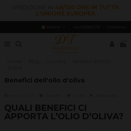
SPEDIZIONE IN
48/120 ORE IN TUTTA
L'UNIONE EUROPEA
Italiano
+34 613982278
Contattaci
0
Home
Blog
Curiosità
Benefici dell'olio
d'oliva
Benefici dell'olio d'oliva
enero 17, 2025
Curiosità
0
likes
23879 views
QUALI BENEFICI CI
APPORTA L’OLIO D’OLIVA?