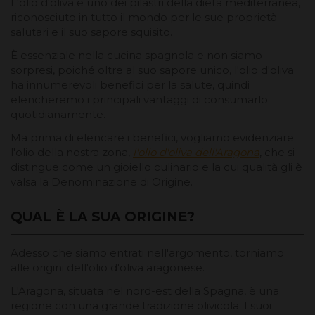
L'olio d'oliva è uno dei pilastri della dieta mediterranea,
riconosciuto in tutto il mondo per le sue proprietà
salutari e il suo sapore squisito.
È essenziale nella cucina spagnola e non siamo
sorpresi, poiché oltre al suo sapore unico, l'olio d'oliva
ha innumerevoli benefici per la salute, quindi
elencheremo i principali vantaggi di consumarlo
quotidianamente.
Ma prima di elencare i benefici, vogliamo evidenziare
l'olio della nostra zona,
l'olio d'oliva dell'Aragona
, che si
distingue come un gioiello culinario e la cui qualità gli è
valsa la Denominazione di Origine.
QUAL È LA SUA ORIGINE?
Adesso che siamo entrati nell'argomento, torniamo
alle origini dell'olio d'oliva aragonese.
L'Aragona, situata nel nord-est della Spagna, è una
regione con una grande tradizione olivicola. I suoi