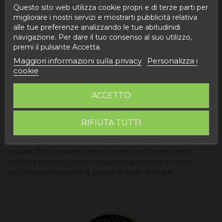
Questo sito web utilizza cookie propri e di terze parti per
migliorare i nostri servizi e mostrarti pubblicità relativa
Per gustare al meglio il caviale Beluga è importante
alle tue preferenze analizzando le tue abitudinidi
servirlo correttamente e abbinarlo a ingredienti che ne
navigazione. Per dare il tuo consenso al suo utilizzo,
esaltino il sapore.
premi il pulsante Accetta.
Tradizionalmente viene servito con ghiaccio,
Maggiori informazioni sulla privacy
Personalizza i
accompagnato da accessori come cucchiai di
cookie
madreperla o di osso (per evitare che il caviale entri in
contatto con metalli che potrebbero alterarne il
ACCETTO
sapore).
Può essere gustato da solo o accompagnato da pane
RIFIUTA TUTTI
tostato, come cracker, e un po' di burro.
Tuttavia, grazie al suo sapore delicato e raffinato, il
caviale Beluga viene apprezzato anche nei piatti
dell'alta cucina, come antipasto gourmet o come
accompagnamento a pesce e frutti di mare.