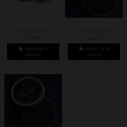
Caviale Nero Classico
Caviale nero naturale
47,27 €
58,18 €
Aggiungi al
Aggiungi al
carrello
carrello