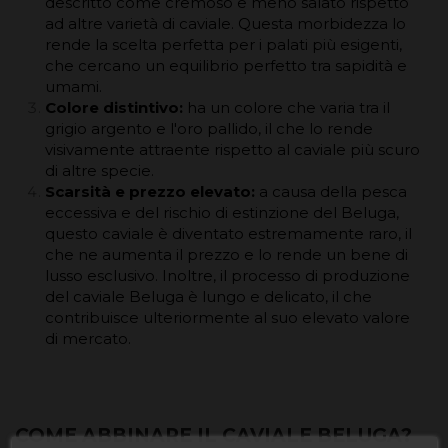
descritto come cremoso e meno salato rispetto
ad altre varietà di caviale. Questa morbidezza lo
rende la scelta perfetta per i palati più esigenti,
che cercano un equilibrio perfetto tra sapidità e
umami.
Colore distintivo:
ha un colore che varia tra il
grigio argento e l'oro pallido, il che lo rende
visivamente attraente rispetto al caviale più scuro
di altre specie.
Scarsità e prezzo elevato:
a causa della pesca
eccessiva e del rischio di estinzione del Beluga,
questo caviale è diventato estremamente raro, il
che ne aumenta il prezzo e lo rende un bene di
lusso esclusivo. Inoltre, il processo di produzione
del caviale Beluga è lungo e delicato, il che
contribuisce ulteriormente al suo elevato valore
di mercato.
COME ABBINARE IL CAVIALE BELUGA?