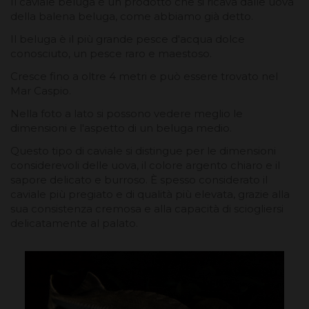
Il caviale beluga è un prodotto che si ricava dalle uova
della balena beluga, come abbiamo già detto.
Il beluga è il più grande pesce d'acqua dolce
conosciuto, un pesce raro e maestoso.
Cresce fino a oltre 4 metri e può essere trovato nel
Mar Caspio.
Nella foto a lato si possono vedere meglio le
dimensioni e l'aspetto di un beluga medio.
Questo tipo di caviale si distingue per le dimensioni
considerevoli delle uova, il colore argento chiaro e il
sapore delicato e burroso. È spesso considerato il
caviale più pregiato e di qualità più elevata, grazie alla
sua consistenza cremosa e alla capacità di sciogliersi
delicatamente al palato.