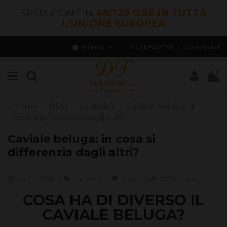
SPEDIZIONE IN
48/120 ORE IN TUTTA
L'UNIONE EUROPEA
Italiano
+34 613982278
Contattaci
0
Home
Blog
Curiosità
Caviale beluga: in
cosa si differenzia dagli altri?
Caviale beluga: in cosa si
differenzia dagli altri?
abril 9, 2025
Curiosità
0
likes
32044 views
COSA HA DI DIVERSO IL
CAVIALE BELUGA?