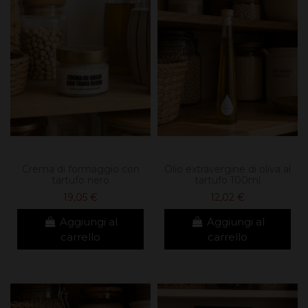
Crema di formaggio con
Olio extravergine di oliva al
tartufo nero
tartufo 100ml
19,05 €
12,02 €
Aggiungi al
Aggiungi al
carrello
carrello