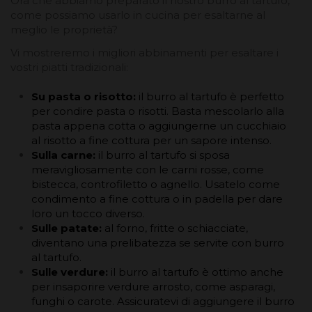
Ora che abbiamo preparato il nostro burro al tartufo,
come possiamo usarlo in cucina per esaltarne al
meglio le proprietà?
Vi mostreremo i migliori abbinamenti per esaltare i
vostri piatti tradizionali:
Su pasta o risotto:
il burro al tartufo è perfetto
per condire pasta o risotti. Basta mescolarlo alla
pasta appena cotta o aggiungerne un cucchiaio
al risotto a fine cottura per un sapore intenso.
Sulla carne:
il burro al tartufo si sposa
meravigliosamente con le carni rosse, come
bistecca, controfiletto o agnello. Usatelo come
condimento a fine cottura o in padella per dare
loro un tocco diverso.
Sulle patate:
al forno, fritte o schiacciate,
diventano una prelibatezza se servite con burro
al tartufo.
Sulle verdure:
il burro al tartufo è ottimo anche
per insaporire verdure arrosto, come asparagi,
funghi o carote. Assicuratevi di aggiungere il burro