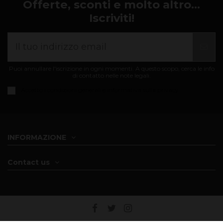
Offerte, sconti e molto altro...
Iscriviti!
Puoi annullare l'iscrizione in ogni momenti. A questo scopo, cerca le info
di contatto nelle note legali.
Accetto i
condizioni generali e informativa sulla privacy
INFORMAZIONE
Contact us