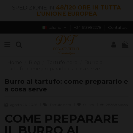
SPEDIZIONE IN
48/120 ORE IN TUTTA
L'UNIONE EUROPEA
Italiano
+34 613982278
Contattaci
0
Home
Blog
Tartufo nero
Burro al
tartufo: come prepararlo e a cosa serve
Burro al tartufo: come prepararlo e
a cosa serve
agosto 26, 2025
Tartufo nero
0
likes
28388 views
COME PREPARARE
IL BURRO AL