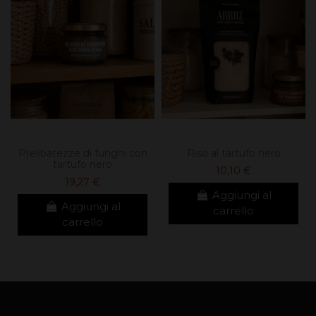
Prelibatezze di funghi con
Riso al tartufo nero
tartufo nero
10,10 €
19,27 €
Aggiungi al
Aggiungi al
carrello
carrello