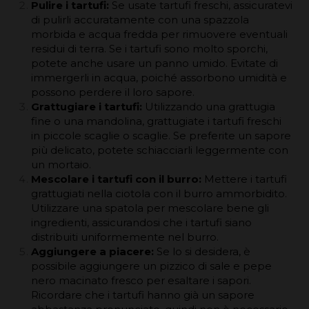
Pulire i tartufi:
Se usate tartufi freschi, assicuratevi
di pulirli accuratamente con una spazzola
morbida e acqua fredda per rimuovere eventuali
residui di terra. Se i tartufi sono molto sporchi,
potete anche usare un panno umido. Evitate di
immergerli in acqua, poiché assorbono umidità e
possono perdere il loro sapore.
Grattugiare i tartufi:
Utilizzando una grattugia
fine o una mandolina, grattugiate i tartufi freschi
in piccole scaglie o scaglie. Se preferite un sapore
più delicato, potete schiacciarli leggermente con
un mortaio.
Mescolare i tartufi con il burro:
Mettere i tartufi
grattugiati nella ciotola con il burro ammorbidito.
Utilizzare una spatola per mescolare bene gli
ingredienti, assicurandosi che i tartufi siano
distribuiti uniformemente nel burro.
Aggiungere a piacere:
Se lo si desidera, è
possibile aggiungere un pizzico di sale e pepe
nero macinato fresco per esaltare i sapori.
Ricordare che i tartufi hanno già un sapore