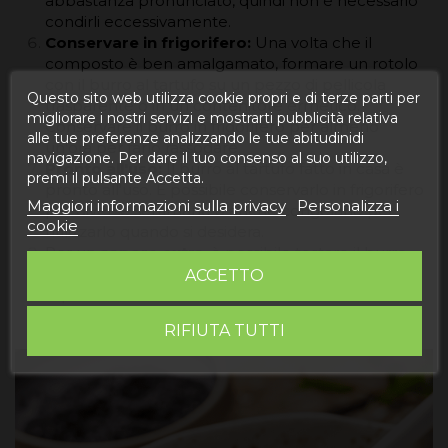
abbastanza pronunciato, quindi non è necessario
condirli eccessivamente.
Conservare in frigorifero:
Una volta che il
composto è ben amalgamato, formare un rotolo
con il burro al tartufo su un pezzo di pellicola
Questo sito web utilizza cookie propri e di terze parti per
trasparente o in un contenitore ermetico.
migliorare i nostri servizi e mostrarti pubblicità relativa
Conservare il burro in frigorifero per almeno
alle tue preferenze analizzando le tue abitudinidi
un'ora per farlo rassodare.
navigazione. Per dare il tuo consenso al suo utilizzo,
Pronto all'uso:
Il burro al tartufo fatto in casa è
premi il pulsante Accetta.
pronto all'uso. È possibile conservarlo in frigorifero
Maggiori informazioni sulla privacy
Personalizza i
per diverse settimane o anche congelarlo per
cookie
utilizzarlo quando si desidera.
Per un
sapore extra
, è possibile tostare il burro
prima dell'uso, esaltandone ulteriormente il
ACCETTO
sapore e le sfumature di nocciola tostata.
RIFIUTA TUTTI