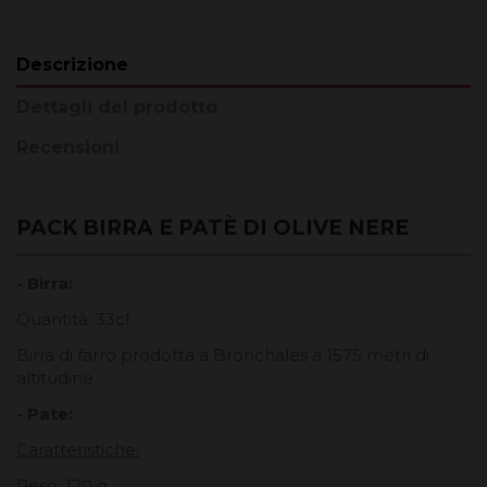
Descrizione
Dettagli del prodotto
Recensioni
PACK BIRRA E PATÈ DI OLIVE NERE
- Birra:
Quantità: 33cl
Birra di farro prodotta a Bronchales a 1575 metri di
altitudine
- Pate:
Caratteristiche:
Peso: 120 g