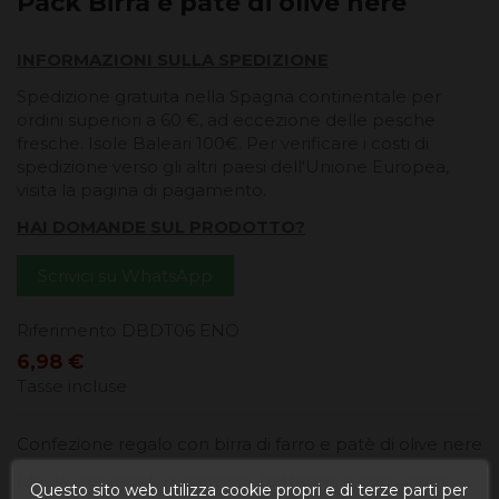
Pack Birra e patè di olive nere
INFORMAZIONI SULLA SPEDIZIONE
Spedizione gratuita nella Spagna continentale per
ordini superiori a 60 €, ad eccezione delle pesche
fresche. Isole Baleari 100€. Per verificare i costi di
spedizione verso gli altri paesi dell'Unione Europea,
visita la pagina di pagamento.
HAI DOMANDE SUL PRODOTTO?
Scrivici su WhatsApp
Riferimento
DBDT06 ENO
6,98 €
Tasse incluse
Confezione regalo con birra di farro e patè di olive nere
Ideale per regali, matrimoni, battesimi e comunioni
Questo sito web utilizza cookie propri e di terze parti per