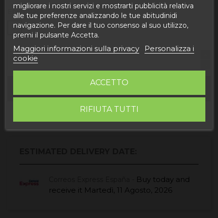
migliorare i nostri servizi e mostrarti pubblicità relativa
Embalaje
alle tue preferenze analizzando le tue abitudinidi
navigazione. Per dare il tuo consenso al suo utilizzo,
Sí
No
premi il pulsante Accetta.
Maggiori informazioni sulla privacy
Personalizza i
cookie
ACCETTO
Aggiungi al carrello
RIFIUTA TUTTI
ESTIMATED DELIVERY DATE:
Buy today
and
Correos Express España -
receive it
Martedì, 11 Agosto, 2026