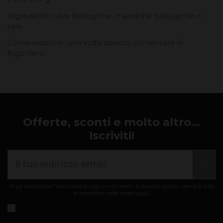
Ingredienti: olive biologiche, mandorle biologiche e
sale.
Conservazione: una volta aperto, conservare in
frigorifero.
Offerte, sconti e molto altro...
Iscriviti!
Puoi annullare l'iscrizione in ogni momenti. A questo scopo, cerca le info
di contatto nelle note legali.
Accetto i
condizioni generali e informativa sulla privacy