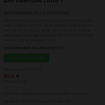
San Valentino Lotto 1
INFORMAZIONI SULLA SPEDIZIONE
Spedizione gratuita nella Spagna continentale per
ordini superiori a 60 €, ad eccezione delle pesche
fresche. Isole Baleari 100€. Per verificare i costi di
spedizione verso gli altri paesi dell'Unione Europea,
visita la pagina di pagamento.
HAI DOMANDE SUL PRODOTTO?
Scrivici su WhatsApp
Riferimento
DSVDT01
20,12 €
Tasse incluse
Lotto da regalare o condividere a San Valentino.
Un sacco di prodotti gourmet assortiti.