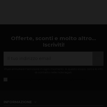
Offerte, sconti e molto altro...
Iscriviti!
Puoi annullare l'iscrizione in ogni momenti. A questo scopo, cerca le info
di contatto nelle note legali.
Accetto i
condizioni generali e informativa sulla privacy
INFORMAZIONE