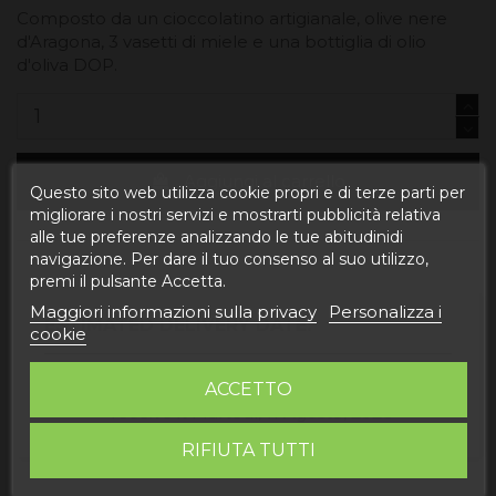
Composto da un cioccolatino artigianale, olive nere
d'Aragona, 3 vasetti di miele e una bottiglia di olio
d'oliva DOP.
Aggiungi al carrello
Questo sito web utilizza cookie propri e di terze parti per
migliorare i nostri servizi e mostrarti pubblicità relativa
alle tue preferenze analizzando le tue abitudinidi
navigazione. Per dare il tuo consenso al suo utilizzo,
premi il pulsante Accetta.
Maggiori informazioni sulla privacy
Personalizza i
ESTIMATED DELIVERY DATE:
cookie
Buy today
and
ACCETTO
Correos Express España -
receive it
Martedì, 11 Agosto, 2026
RIFIUTA TUTTI