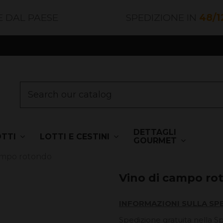
E DAL PAESE
SPEDIZIONE IN
48/1
DETTAGLI
OTTI
LOTTI E CESTINI
GOURMET
ampo rotondo
Vino di campo ro
INFORMAZIONI SULLA SP
Spedizione gratuita nella S