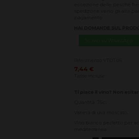
eccezione delle pesche fresc
spedizione verso gli altri pa
pagamento.
HAI DOMANDE SUL PROD
Scrivici su WhatsApp
Riferimento
VTDT06
7,44 €
Tasse incluse
Ti piace il vino? Non esit
Quantità: 75cl.
Varietà di uva moscato.
Vino bianco perfetto per ac
mediterranea.