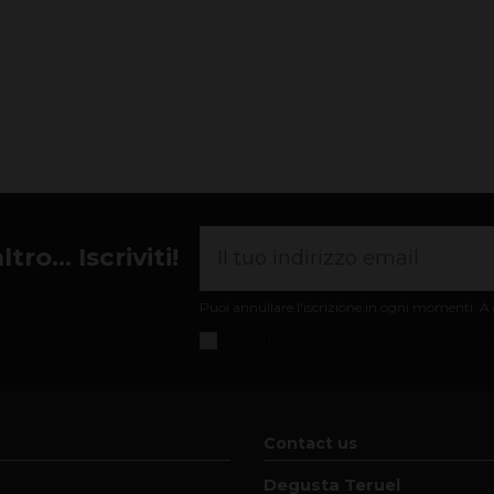
ro... Iscriviti!
Puoi annullare l'iscrizione in ogni momenti. A q
Accetto i
condizioni generali e informativa
Contact us
Degusta Teruel