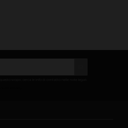
uesto scopo, cerca le info di contatto nelle note legali.
 sulla privacy