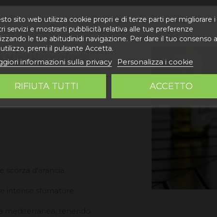
ioni
to sito web utilizza cookie propri e di terze parti per migliorare i
ri servizi e mostrarti pubblicità relativa alle tue preferenze
izzando le tue abitudinidi navigazione. Per dare il tuo consenso a
utilizzo, premi il pulsante Accetta.
CAMPO REDONDO"
giori informazioni sulla privacy
Personalizza i cookie
to è prodotto nelle tenute
RIFIUTA TUTTI
ACCETTO
 Campo Redondo, La Mena
 scorza d'arancia.
le intense sfumature
cina mediterranea, tenendo