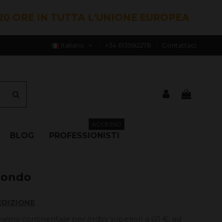
20 ORE IN TUTTA L'UNIONE EUROPEA
Italiano
+34 613982278
Contattaci
ACCESSO
BLOG
PROFESSIONISTI
tondo
EDIZIONE
pagna continentale per ordini superiori a 60 €, ad