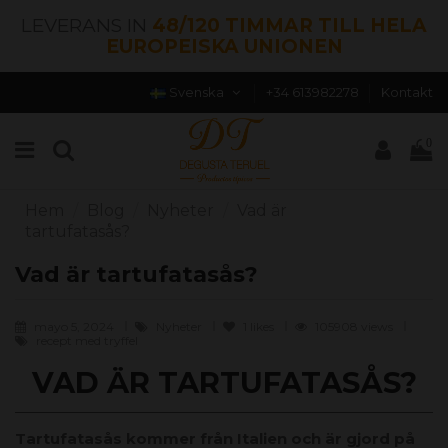
LEVERANS IN
48/120 TIMMAR TILL HELA
EUROPEISKA UNIONEN
Svenska
+34 613982278
Kontakt
0
Hem
Blog
Nyheter
Vad är
tartufatasås?
Vad är tartufatasås?
mayo 5, 2024
Nyheter
1
likes
105908 views
recept med tryffel
VAD ÄR TARTUFATASÅS?
Tartufatasås kommer från Italien och är gjord på