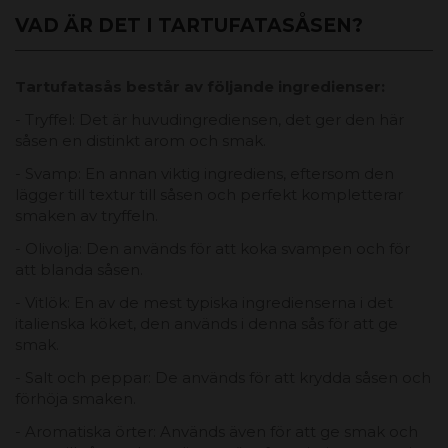
VAD ÄR DET I TARTUFATASÅSEN?
Tartufatasås består av följande ingredienser:
- Tryffel: Det är huvudingrediensen, det ger den här
såsen en distinkt arom och smak.
- Svamp: En annan viktig ingrediens, eftersom den
lägger till textur till såsen och perfekt kompletterar
smaken av tryffeln.
- Olivolja: Den används för att koka svampen och för
att blanda såsen.
- Vitlök: En av de mest typiska ingredienserna i det
italienska köket, den används i denna sås för att ge
smak.
- Salt och peppar: De används för att krydda såsen och
förhöja smaken.
- Aromatiska örter: Används även för att ge smak och