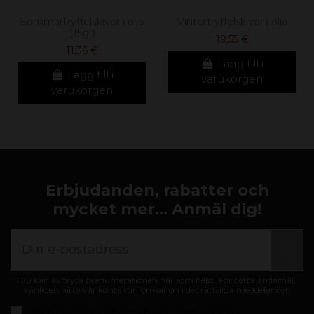
Sommartryffelskivor i olja
Vintertryffelskivor i olja
(15gr)
19,55 €
11,36 €
Lägg till i
Lägg till i
varukorgen
varukorgen
Erbjudanden, rabatter och
mycket mer... Anmäl dig!
Du kan avbryta prenumerationen när som helst. För detta ändamål,
vänligen hitta vår kontaktinformation i det rättsliga meddelandet.
Jag accepterar
allmänna villkor och sekretesspolicy