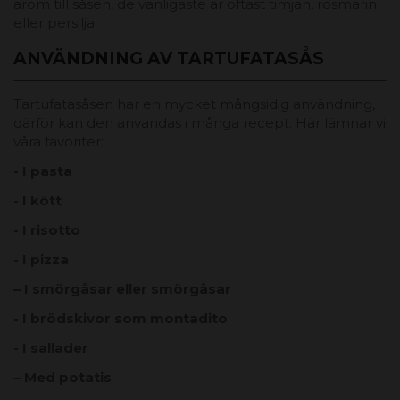
arom till såsen, de vanligaste är oftast timjan, rosmarin
eller persilja.
ANVÄNDNING AV TARTUFATASÅS
Tartufatasåsen har en mycket mångsidig användning,
därför kan den användas i många recept. Här lämnar vi
våra favoriter:
- I pasta
- I kött
- I risotto
- I pizza
– I smörgåsar eller smörgåsar
- I brödskivor som montadito
- I sallader
– Med potatis