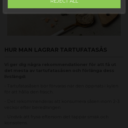
REJECT ALL
HUR MAN LAGRAR TARTUFATASÅS
Vi ger dig några rekommendationer för att få ut
det mesta av tartufatasåsen och förlänga dess
livslängd:
- Tartufatasåsen bör förvaras när den öppnats i kylen
för att hålla den fräsch.
- Det rekommenderas att konsumera såsen inom 2-3
veckor efter beredningen
- Undvik att frysa eftersom det tappar smak och
konsistens.