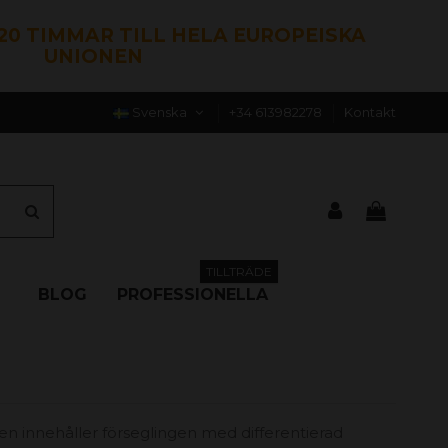
120 TIMMAR TILL HELA EUROPEISKA
UNIONEN
Svenska
+34 613982278
Kontakt
TILLTRÄDE
BLOG
PROFESSIONELLA
en innehåller förseglingen med differentierad