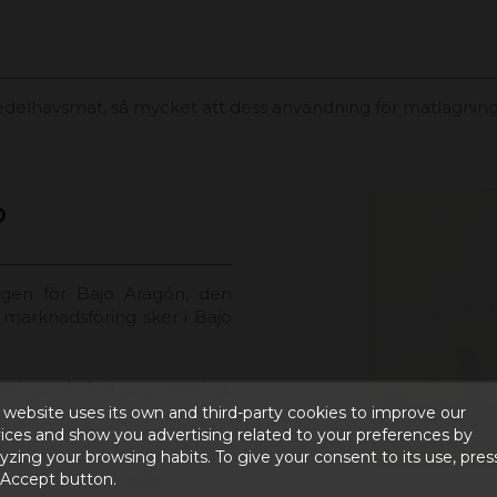
delhavsmat, så mycket att dess användning för matlagning är
D
gen för Bajo Aragón, den
h marknadsföring sker i Bajo
ning, skakning, pressning,
.
 website uses its own and third-party cookies to improve our
ices and show you advertising related to your preferences by
empeltre oliv och för att ha
yzing your browsing habits. To give your consent to its use, pres
 Accept button.
er än 80% av oljan.