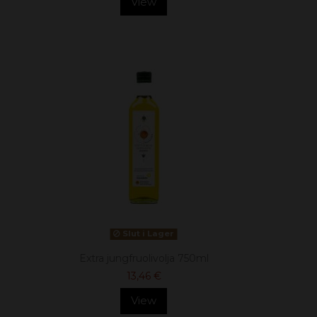
View
Slut i Lager
Extra jungfruolivolja 750ml
13,46 €
View