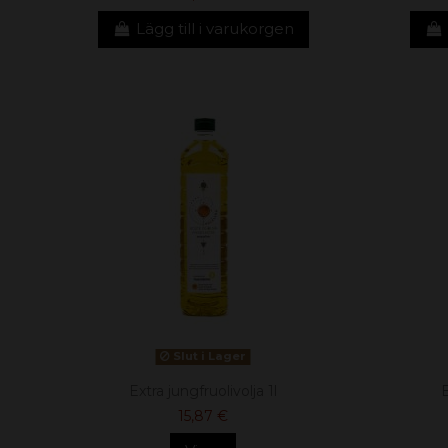
Lägg till i varukorgen
Slut i Lager
Extra jungfruolivolja 1l
E
15,87 €