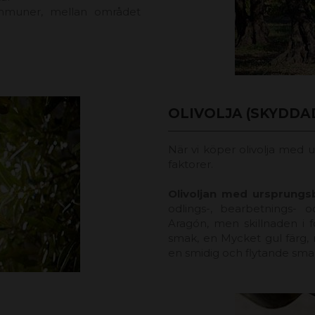
mmuner, mellan området
OLIVOLJA (SKYDDA
När vi köper olivolja med 
faktorer.
Olivoljan med ursprungs
odlings-, bearbetnings- 
Aragón, men skillnaden i fö
smak, en Mycket gul färg,
en smidig och flytande sma