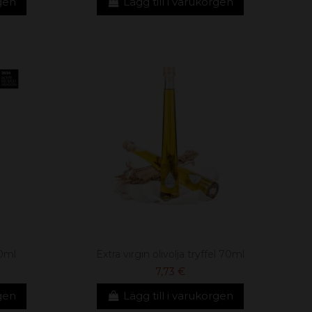
rgen
Lägg till i varukorgen
50ml
Extra virgin olivolja tryffel 70ml
7,73 €
rgen
Lägg till i varukorgen