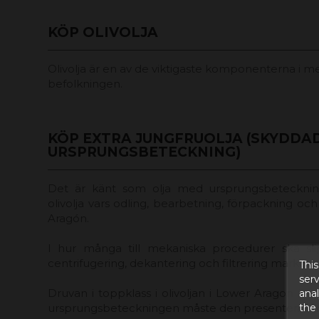
KÖP OLIVOLJA
Olivolja är en av de viktigaste komponenterna i me
befolkningen.
KÖP EXTRA JUNGFRUOLJA (SKYDDA
URSPRUNGSBETECKNING)
Det är känt som olja med ursprungsbetecknin
olivolja vars odling, bearbetning, förpackning oc
Aragón.
I hur många till mekaniska procedurer ska slip
centrifugering, dekantering och filtrering markeras
This
serv
Druvan i toppklass i olivoljan i Lower Aragon är 
anal
the
ursprungsbeteckningen måste den presenteras i m