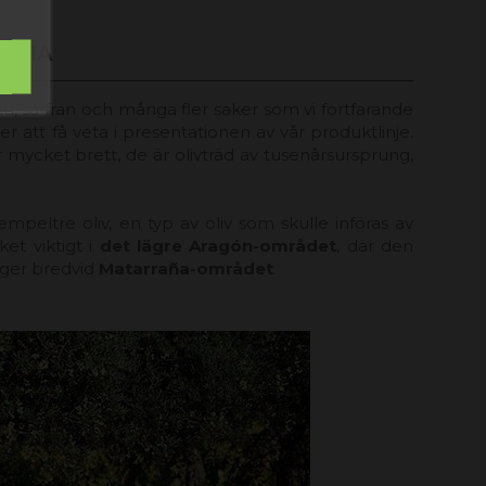
OLJA
räd, saffran och många fler saker som vi fortfarande
 att få veta i presentationen av vår produktlinje.
r mycket brett, de är olivträd av tusenårsursprung,
empeltre oliv, en typ av oliv som skulle införas av
et viktigt i
det lägre Aragón-området
, där den
gger bredvid
Matarraña-området
.