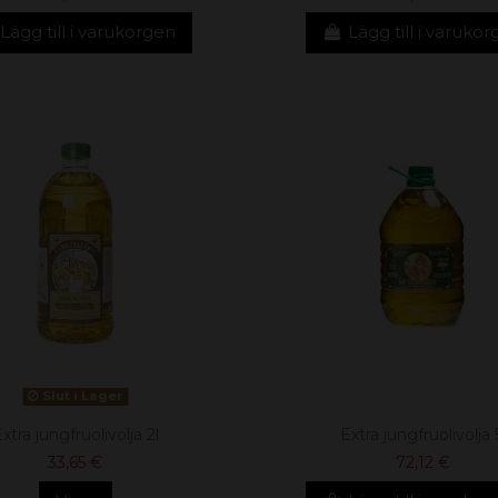
Lägg till i varukorgen
Lägg till i varuko
Slut i Lager
xtra jungfruolivolja 2l
Extra jungfruolivolja 
33,65 €
72,12 €