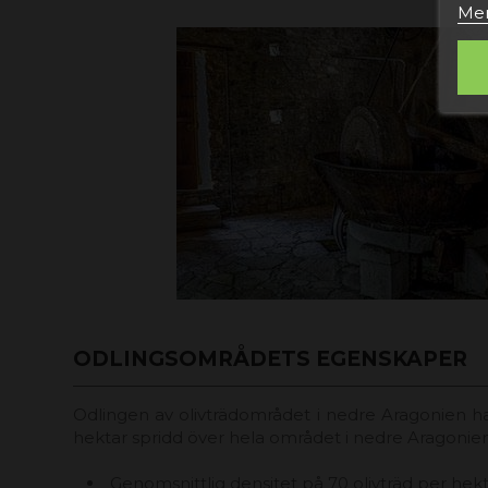
Mer
ODLINGSOMRÅDETS EGENSKAPER
Odlingen av olivträdområdet i nedre Aragonien h
hektar spridd över hela området i nedre Aragonien
Genomsnittlig densitet på 70 olivträd per hek