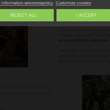
 information sekretesspolicy
Customize cookies
URSPRUNG AV OLIV
REJECT ALL
I ACCEPT
Teruel land av skinka, olivt
inte vet men som vi kommer
Olivens ursprung i Teruel ä
en av de äldsta i Spanien.
Teruel gör det välkänt för 
grekerna, och som är myck
största oljeproduktionen li
ar en yta på mer än 37 000
.
tar