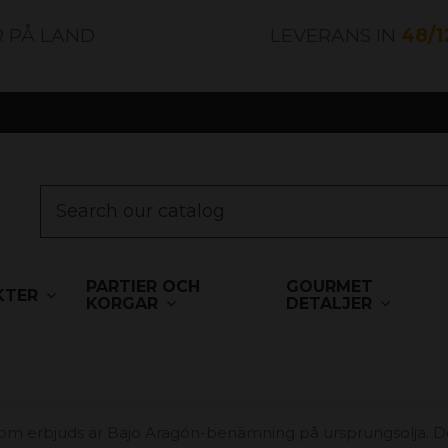
R PÅ LAND
LEVERANS IN
48/
PARTIER OCH
GOURMET
KTER
KORGAR
DETALJER
n som erbjuds är Bajo Aragón-benämning på ursprungsolja. D