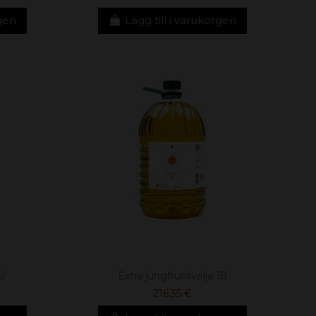
rgen
Lägg till i varukorgen
5l
Extra jungfruolivolja 15l
216,35 €