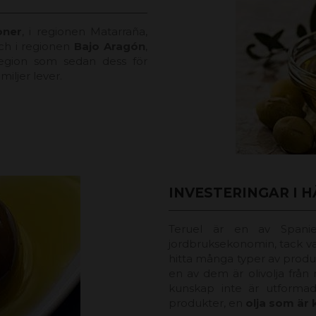
oner
, i regionen Matarraña,
och i regionen
Bajo Aragón
,
egion som sedan dess för
iljer lever.
INVESTERINGAR I 
Teruel är en av Spanie
jordbruksekonomin, tack var
hitta många typer av prod
en av dem är olivolja från
kunskap inte är utformad
produkter, en
olja som är 