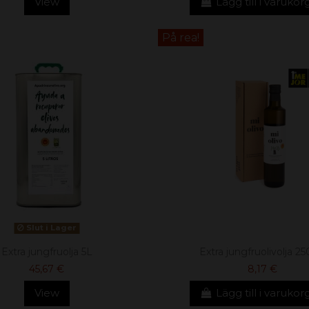
View
Lägg till i varuko
På rea!
Slut i Lager
Extra jungfruolja 5L
Extra jungfruolivolja 2
45,67 €
8,17 €
View
Lägg till i varuko