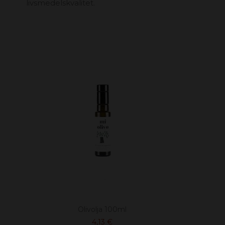
livsmedelskvalitet.
Olivolja 100ml
4,13 €