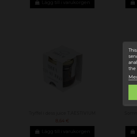
Lägg till i varukorgen
This
serv
anal
the
Mer
Tryffel i dess juice T.AESTIVIUM
Sommar
8,64 €
Lägg till i varukorgen