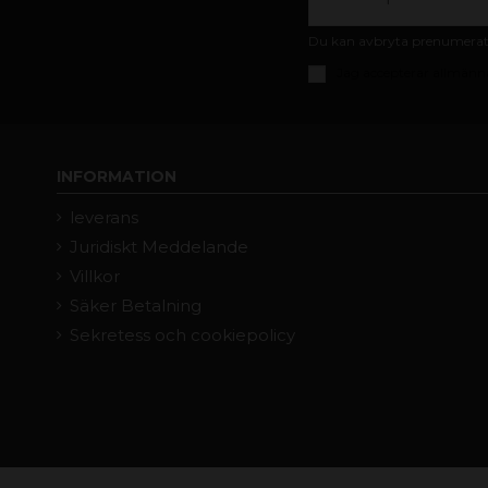
Du kan avbryta prenumeratio
Jag accepterar
allmänna
INFORMATION
leverans
Juridiskt Meddelande
Villkor
Säker Betalning
Sekretess och cookiepolicy