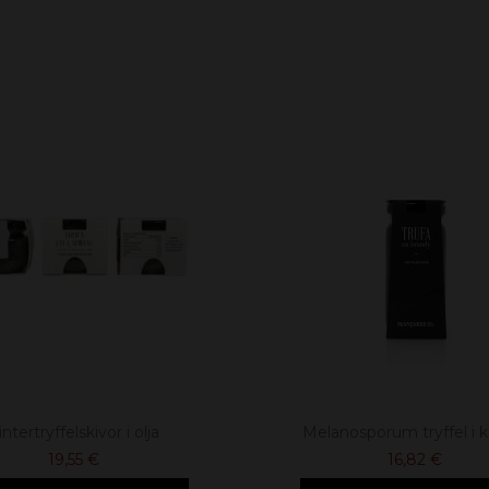
intertryffelskivor i olja
Melanosporum tryffel i 
19,55 €
16,82 €