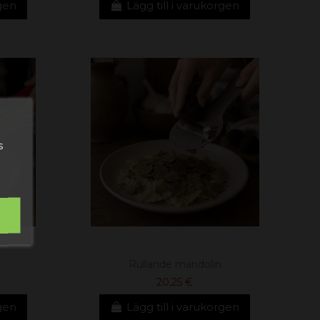
rgen
Lägg till i varukorgen
s
Rullande mandolin
20,25 €
rgen
Lägg till i varukorgen