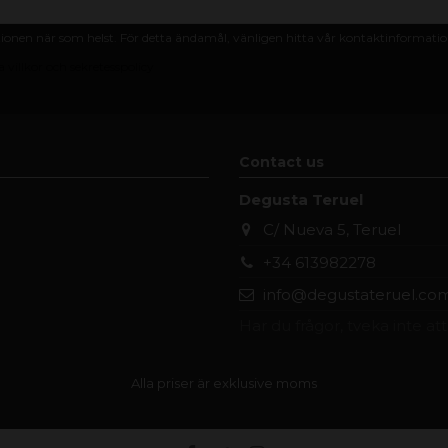
nen när som helst. För detta ändamål, vänligen hitta vår kontaktinformation 
 villkor och sekretesspolicy
Contact us
Degusta Teruel
C/ Nueva 5, Teruel
+34 613982278
info@degustateruel.co
Har du frågor, tveka inte at
Alla priser är exklusive moms