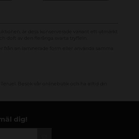
tionen, är dess konserverade variant ett utmärkt
ch doft av den fleråriga svarta tryffeln.
ter från sin laminerade form eller använda samma
ruel. Besök vår onlinebutik och ha alltid din
mäl dig!