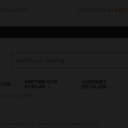
R PÅ LAND
LEVERANS IN
48/
PARTIER OCH
GOURMET
KTER
KORGAR
DETALJER
erverad tryffel
ommartryffel från Teruel när som helst på året.