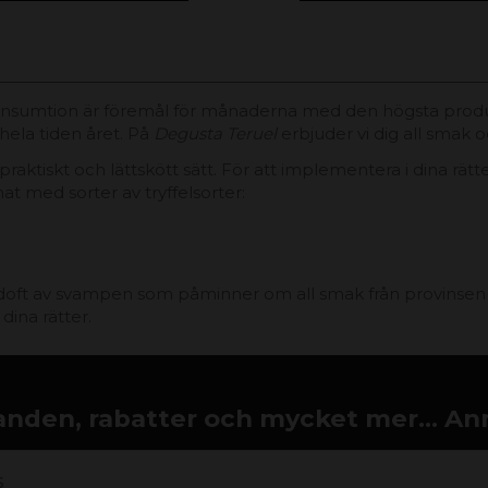
konsumtion är föremål för månaderna med den högsta produk
hela tiden året. På
Degusta Teruel
erbjuder vi dig all smak o
ktiskt och lättskött sätt. För att implementera i dina rät
at med sorter av tryffelsorter:
 doft av svampen som påminner om all smak från provinsen Te
 dina rätter.
nden, rabatter och mycket mer... An