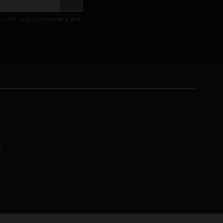
i det rättsliga meddelandet.
m
t kontakta oss.