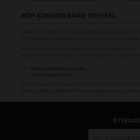
KÖP KONSERVERAD TRYFFEL
Eftersom tryffel är en säsongsprodukt och dess 
alternativ för kulinarisk användning i en upprepad 
Njut av den mycket uppskattade svampen på ett pra
olja som den. Vi arbetar med konserver i olika form
Tuber melanosporum
Tuber aestivium
Konserverad i sin juice, med en intensiv smak och
svarta tryffel i skafferiet för den speciella touchen i
Erbjuda