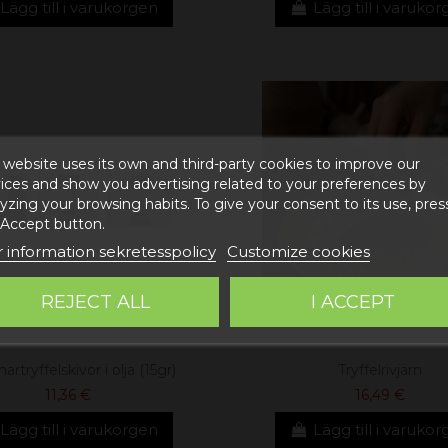
Lägg till i varukorgen
Lägg till i varuko
 website uses its own and third-party cookies to improve our
ices and show you advertising related to your preferences by
yzing your browsing habits. To give your consent to its use, pres
 Accept button.
 information sekretesspolicy
Customize cookies
REJECT ALL
I ACCEPT
tryffelskivor i olja (15gr)
Tryffelrivjärn
11,36 €
16,49 €
Lägg till i varukorgen
Lägg till i varuko