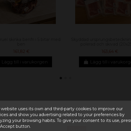
uel skinka benfri i 5 bitar med
Skyddad ursprungsbeteckning
ben
polerad och skivad (20x2
161,82 €
163,64 €
Lägg till i varukorgen
Lägg till i varukor
 website uses its own and third-party cookies to improve our
 SKINKA...
ices and show you advertising related to your preferences by
yzing your browsing habits. To give your consent to its use, pres
 Accept button.
På rea!