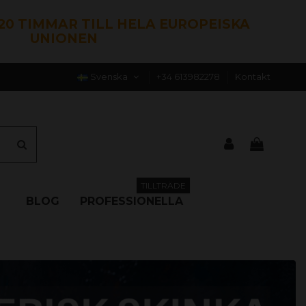
120 TIMMAR TILL HELA EUROPEISKA
UNIONEN
Svenska
+34 613982278
Kontakt
TILLTRÄDE
BLOG
PROFESSIONELLA