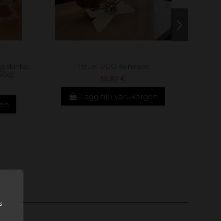
 skinka,
Teruel PDO skinkaxel
50g)
56,82 €
Lägg till i varukorgen
gen
s