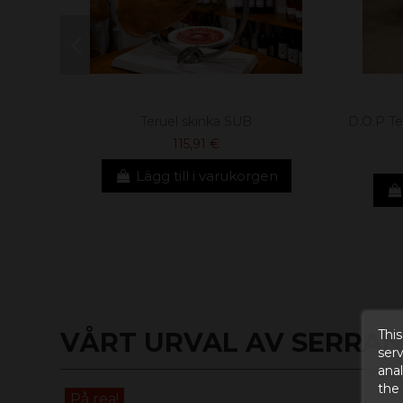
Teruel skinka SUB
D.O.P Ter
115,91 €
Lägg till i varukorgen
This
VÅRT URVAL AV SERRANO
serv
anal
the
På rea!