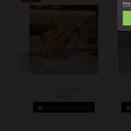
Mer
Köp Duroc Bodega
Mi
100,00 €
Lägg till i varukorgen