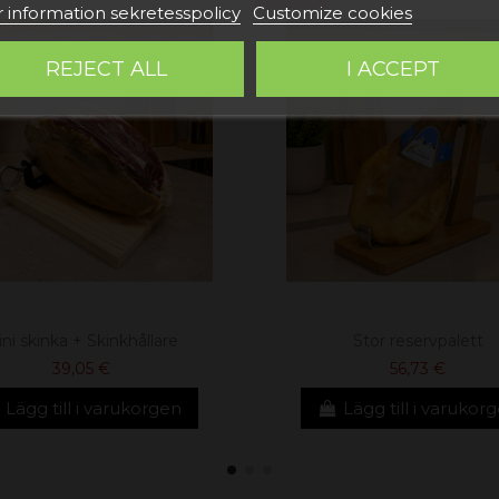
 information sekretesspolicy
Customize cookies
REJECT ALL
I ACCEPT
ni skinka + Skinkhållare
Stor reservpalett
39,05 €
56,73 €
Lägg till i varukorgen
Lägg till i varukor