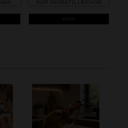
INKA
KÖP SKINKTILLBEHÖR
KÖPA