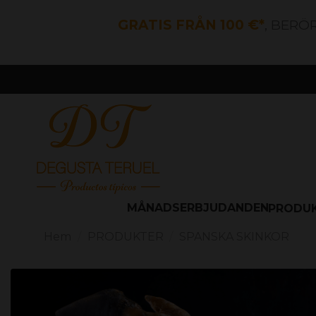
GRATIS FRÅN 100 €*
, BERÖ
MÅNADSERBJUDANDEN
PRODU
Hem
PRODUKTER
SPANSKA SKINKOR