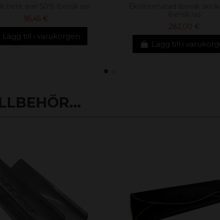
sk bete axel 50% iberisk ras
Ekollonmatad iberisk skin
iberisk ras
95,45 €
282,00 €
Lägg till i varukorgen
Lägg till i varukor
LLBEHÖR...