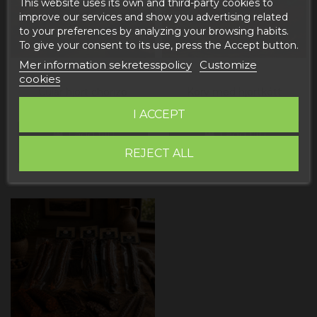
This website uses its own and third-party cookies to
improve our services and show you advertising related
to your preferences by analyzing your browsing habits.
To give your consent to its use, press the Accept button.
Mer information sekretesspolicy
Customize
cookies
Cular hjort chorizo
Korv med hjortkött
5,36 €
5,36 €
I ACCEPT
Lägg till i
Lägg till i
varukorgen
varukorgen
REJECT ALL