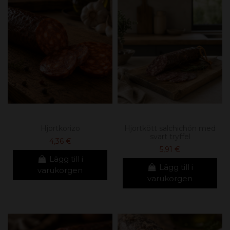
Hjortkorizo
Hjortkött salchichón med
svart tryffel
4,36 €
5,91 €
Lägg till i
Lägg till i
varukorgen
varukorgen