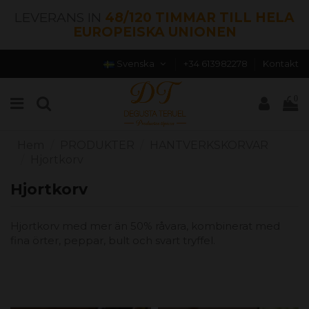
LEVERANS IN
48/120 TIMMAR TILL HELA
EUROPEISKA UNIONEN
Svenska
+34 613982278
Kontakt
0
Hem
PRODUKTER
HANTVERKSKORVAR
Hjortkorv
Hjortkorv
Hjortkorv med mer än 50% råvara, kombinerat med
fina örter, peppar, bult och svart tryffel.