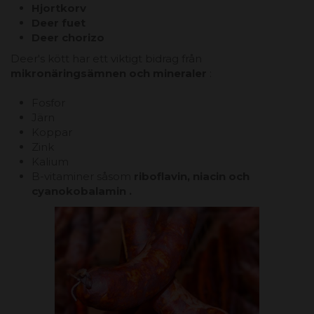
Hjortkorv
Deer fuet
Deer chorizo ​​
Deer's kött har ett viktigt bidrag från
mikronäringsämnen och mineraler
:
Fosfor
Järn
Koppar
Zink
Kalium
B-vitaminer såsom
riboflavin,
niacin
och
cyanokobalamin
.