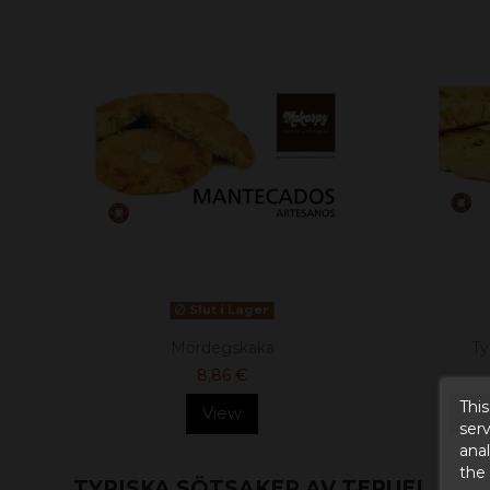
Slut i Lager
Mördegskaka
Ty
8,86 €
This
View
serv
anal
the
TYPISKA SÖTSAKER AV TERUEL