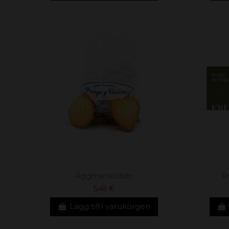
Äggmantecado
Fr
5,45 €
Lägg till i varukorgen