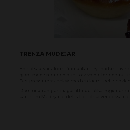
TRENZA MUDEJAR
En sötsak vars form framkallar prydnadsmotiven
gjord med smör och åtföljs av valnötter och russin 
Det presenteras också med en kräm- och chokladfyl
Dess ursprung är ifrågasatt i de olika regionern
känt som Mudejar är det is Det tillskriver också 