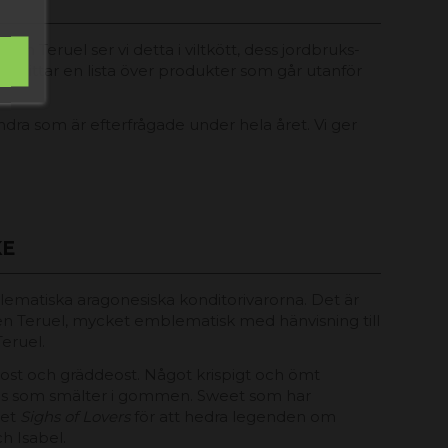
en Teruel ser vi detta i viltkött, dess jordbruks-
. Vi hittar en lista över produkter som går utanför
ndra som är efterfrågade under hela året. Vi ger
KE
matiska aragonesiska konditorivarorna. Det är
den Teruel, mycket emblematisk med hänvisning till
eruel.
 ost och gräddeost. Något krispigt och ömt
ns som smälter i gommen. Sweet som har
net
Sighs of Lovers
för att hedra legenden om
ch Isabel.