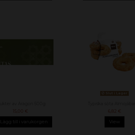
Slut i Lager
ukter av Aragon 500g
Typiska söta Almojába
15,00 €
6,82 €
Lägg till i varukorgen
View