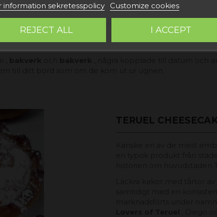
 information sekretesspolicy
Customize cookies
ar något att avundas för en annan region i Spanien. I provins
REJECT ALL
I ACCEPT
h hur det inte annars kunde vara i sina
traditionella godis
i ,
bakverk
och
bakverk
, några kopplade till datum och a
em till ditt bord som om de kom ut ur ugnen.
TERUEL CHEESECA
Kanske en av de mest emble
en typisk produkt från sta
historien om huvudstaden T
Läckra kakor med tårtor av
samtidigt med en konsiste
marknadsförts under nam
Lovers of Teruel
, Diego o