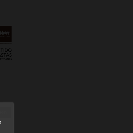
rgen
s