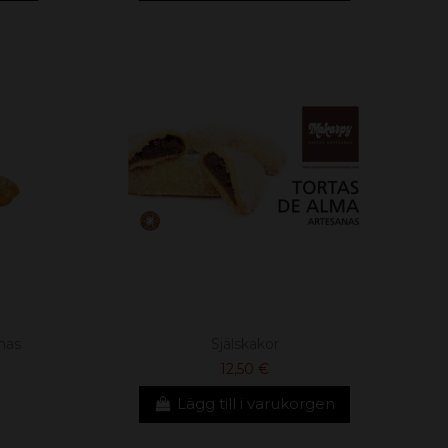
nas
Själskakor
12,50 €
Lägg till i varukorgen