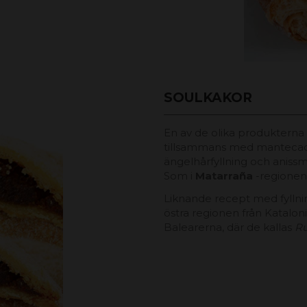
SOULKAKOR
En av de olika produkterna
tillsammans med mantecad
ängelhårfyllning och anissma
Som i
Matarraña
-regionen
Liknande recept med fyllnin
östra regionen från Kataloni
Balearerna, där de kallas
Ru