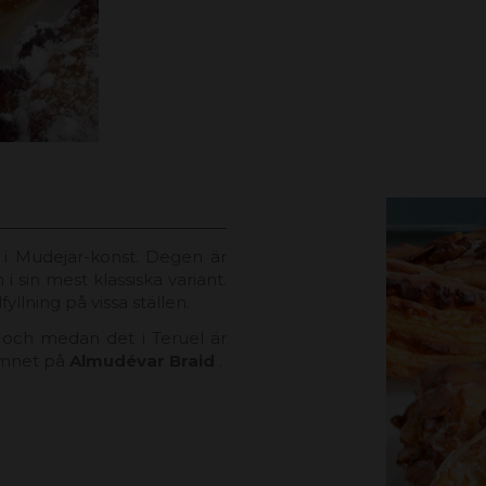
 i Mudejar-konst. Degen är
i sin mest klassiska variant.
lning på vissa ställen.
a och medan det i Teruel är
namnet på
Almudévar Braid
.