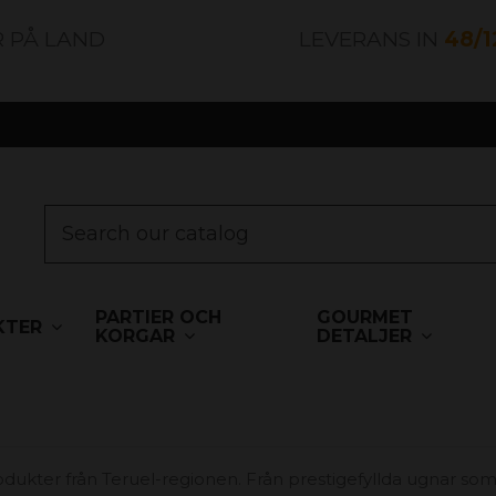
R PÅ LAND
LEVERANS IN
48/
PARTIER OCH
GOURMET
KTER
KORGAR
DETALJER
odukter från Teruel-regionen. Från prestigefyllda ugnar som V