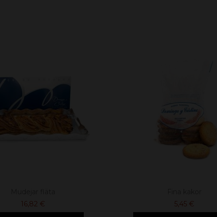
Mudejar fläta
Fina kakor
16,82 €
5,45 €