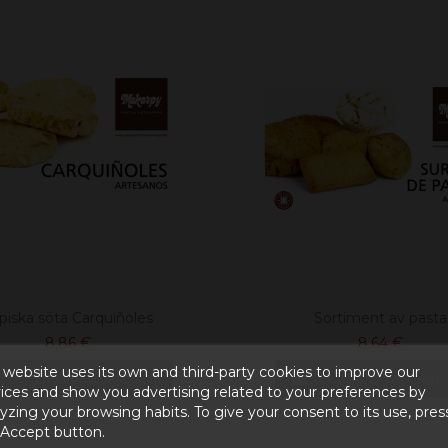
piska söta Carquiñoles
Sortiment av pasta
8,86 €
8,64 €
 website uses its own and third-party cookies to improve our
Lägg till i varukorgen
Lägg till i varuko
ices and show you advertising related to your preferences by
yzing your browsing habits. To give your consent to its use, pres
 Accept button.