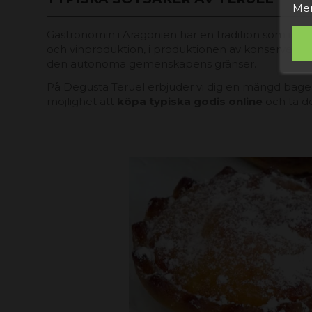
Mer
Gastronomin i Aragonien har en tradition som inte h
och vinproduktion, i produktionen av konserver oc
den autonoma gemenskapens gränser.
På Degusta Teruel erbjuder vi dig en mängd
bager
möjlighet att
köpa typiska godis online
och ta d