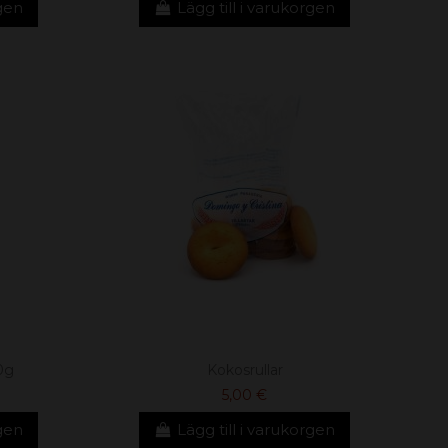
rgen
Lägg till i varukorgen
0g
Kokosrullar
5,00 €
rgen
Lägg till i varukorgen