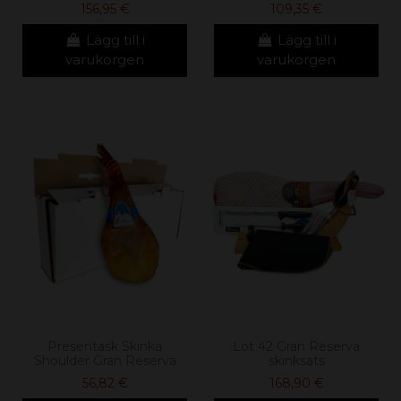
156,95 €
109,35 €
Lägg till i
Lägg till i
varukorgen
varukorgen
Presentask Skinka
Lot 42 Gran Reserva
Shoulder Gran Reserva
skinksats
56,82 €
168,90 €