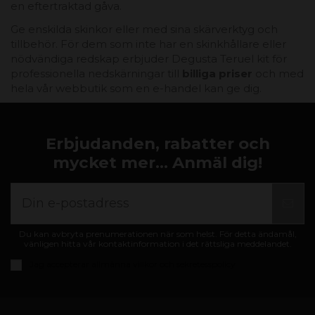
en eftertraktad gåva.
Ge enskilda skinkor eller med sina skärverktyg och
tillbehör. För dem som inte har en skinkhållare eller
nödvändiga redskap erbjuder Degusta Teruel kit för
professionella nedskärningar till
billiga priser
och med
hela vår webbutik som en e-handel kan ge dig.
Erbjudanden, rabatter och
mycket mer... Anmäl dig!
Du kan avbryta prenumerationen när som helst. För detta ändamål,
vänligen hitta vår kontaktinformation i det rättsliga meddelandet.
Jag accepterar
allmänna villkor och sekretesspolicy