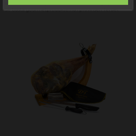
kvantiteter. Vi erbjuder
konkurrenskraftiga priser
för
de bästa gourmetprodukterna i provinsen Teruel.