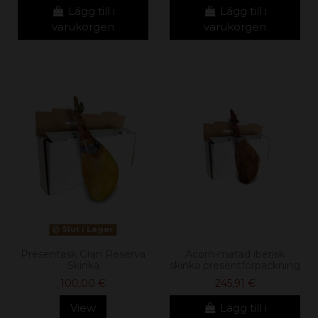
Lägg till i
Lägg till i
varukorgen
varukorgen
Slut i Lager
Presentask Gran Reserva
Acorn-matad iberisk
Skinka
skinka presentförpackning
100,00 €
245,91 €
View
Lägg till i