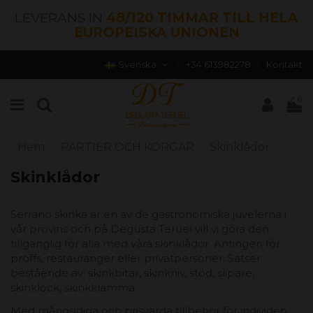
LEVERANS IN
48/120 TIMMAR TILL HELA
EUROPEISKA UNIONEN
Svenska
+34 613982278
Kontakt
0
Hem
PARTIER OCH KORGAR
Skinklådor
Skinklådor
Serrano skinka är en av de gastronomiska juvelerna i
vår provins och på Degusta Teruel vill vi göra den
tillgänglig för alla med våra skinklådor. Antingen för
proffs, restauranger eller privatpersoner. Satser
bestående av: skinkbitar, skinkniv, stöd, slipare,
skinklock, skinkklämma.
Med mångsidiga och prisvärda tillbehör för individen,