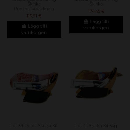
Skinka
Skinka
Presentförpackning
174,45 €
115,91 €
Lägg till i
Lägg till i
varukorgen
varukorgen
Lot 39 Duroc Skinka Kit
Lot 41 Skinka Kit 5kg