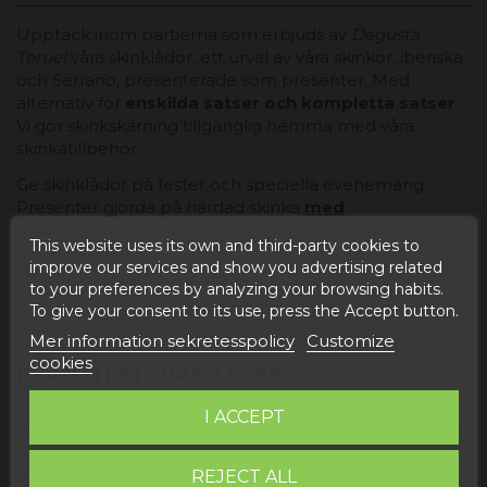
Upptäck inom partierna som erbjuds av
Degusta
Teruel
våra skinklådor, ett urval av våra skinkor, iberiska
och Serrano, presenterade som presenter. Med
alternativ för
enskilda satser och kompletta satser
.
Vi gör skinkskärning tillgänglig hemma med våra
skinkatillbehör.
Ge skinklådor på fester och speciella evenemang.
Presenter gjorda på härdad skinka
med
mängdrabatter
! Perfekt som företags- och
This website uses its own and third-party cookies to
privatgåva.
improve our services and show you advertising related
to your preferences by analyzing your browsing habits.
To give your consent to its use, press the Accept button.
Mer information sekretesspolicy
Customize
cookies
KVANTITETSRABATTER
I ACCEPT
Vi är leverantörer av andra företag och företag. Oavsett
om det handlar om ett individuellt köp eller om du är
ett hotell, restaurering etc. få dina rabatter baserat på
REJECT ALL