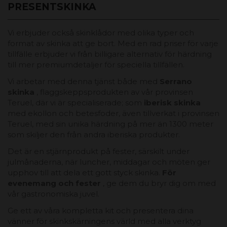
PRESENTSKINKA
Vi erbjuder också skinklådor med olika typer och
format av skinka att ge bort. Med en rad priser för varje
tillfälle erbjuder vi från billigare alternativ för härdning
till mer premiumdetaljer för speciella tillfällen.
Vi arbetar med denna tjänst både med
Serrano
skinka
, flaggskeppsprodukten av vår provinsen
Teruel, där vi är specialiserade; som
iberisk skinka
med ekollon och betesfoder, även tillverkat i provinsen
Teruel, med sin unika härdning på mer än 1300 meter
som skiljer den från andra iberiska produkter.
Det är en stjärnprodukt på fester, särskilt under
julmånaderna, när luncher, middagar och möten ger
upphov till att dela ett gott styck skinka.
För
evenemang och fester
, ge dem du bryr dig om med
vår gastronomiska juvel.
Ge ett av våra kompletta kit och presentera dina
vänner för skinkskärningens värld med alla verktyg