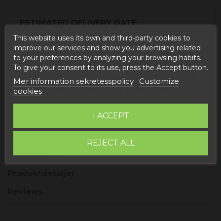
ESTIMATED DELIVERY DATE:
This website uses its own and third-party cookies to
improve our services and show you advertising related
Buy today
and
Correos Express España -
to your preferences by analyzing your browsing habits.
receive it
Tisdag, 11 Augusti, 2026
To give your consent to its use, press the Accept button.
Buy today
and
UPS Standard Europa -
Mer information sekretesspolicy
Customize
receive it
Fredag, 14 Augusti, 2026
cookies
I ACCEPT
REJECT ALL
Beskrivning
Produktdetaljer
Reviews