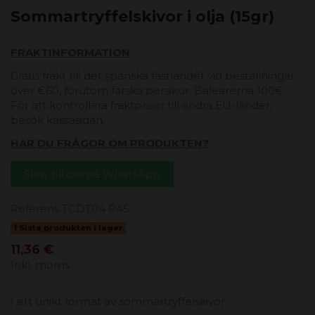
Sommartryffelskivor i olja (15gr)
FRAKTINFORMATION
Gratis frakt till det spanska fastlandet vid beställningar
över €60, förutom färska persikor. Balearerna 100€.
För att kontrollera fraktpriser till andra EU-länder,
besök kassasidan.
HAR DU FRÅGOR OM PRODUKTEN?
Skriv till oss på WhatsApp
Referens
TCDT04 P45
Sista produkten i lager
11,36 €
Inkl. moms
I ett unikt format av sommartryffelskivor.