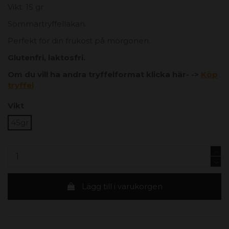
Vikt: 15 gr
Sommartryffellakan.
Perfekt för din frukost på morgonen.
Glutenfri, laktosfri.
Om du vill ha andra tryffelformat klicka här- ->
Köp
tryffel
Vikt
45gr
Lägg till i varukorgen