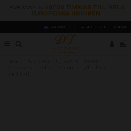
LEVERANS IN
48/120 TIMMAR TILL HELA
EUROPEISKA UNIONEN
Svenska
+34 613982278
Kontakt
0
Hem
PRODUKTER
SVART TRYFFEL
Konserverad tryffel
Sommartryffelskivor i
olja (15gr)