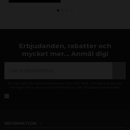
Erbjudanden, rabatter och
mycket mer... Anmäl dig!
Du kan avbryta prenumerationen när som helst. För detta ändamål,
vänligen hitta vår kontaktinformation i det rättsliga meddelandet.
Jag accepterar
allmänna villkor och sekretesspolicy
INFORMATION