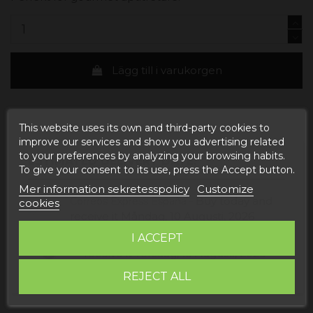
Lägg till i varukorgen
This website uses its own and third-party cookies to
improve our services and show you advertising related
to your preferences by analyzing your browsing habits.
ESTIMATED DELIVERY DATE:
To give your consent to its use, press the Accept button.
Mer information sekretesspolicy
Customize
Buy today
and
Correos Express España -
cookies
receive it
Måndag, 10 Augusti, 2026
I ACCEPT
Buy today
and
UPS Standard Europa -
receive it
Torsdag, 13 Augusti, 2026
REJECT ALL