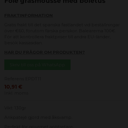
Foie grasmousse med boletus
FRAKTINFORMATION
Gratis frakt till det spanska fastlandet vid beställningar
över €60, förutom färska persikor. Balearerna 100€.
För att kontrollera fraktpriser till andra EU-länder,
besök kassasidan.
HAR DU FRÅGOR OM PRODUKTEN?
Skriv till oss på WhatsApp
Referens
EPDT11
10,91 €
Inkl. moms
Vikt: 130gr
Ankpatejé gjord med åksvamp.
Perfekt för gourmet aptitretare.