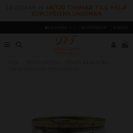
LEVERANS IN
48/120 TIMMAR TILL HELA
EUROPEISKA UNIONEN
Svenska
+34 613982278
Kontakt
0
Hem
PRODUKTER
Tillverkad av Anka
Foie grasmousse med boletus