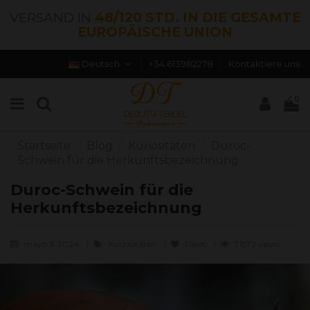
VERSAND IN
48/120 STD. IN DIE GESAMTE
EUROPÄISCHE UNION
Deutsch
+34 613982278
Kontaktiere uns
0
Startseite
Blog
Kuriositäten
Duroc-
Schwein für die Herkunftsbezeichnung
Duroc-Schwein für die
Herkunftsbezeichnung
mayo 5, 2024
Kuriositäten
1
likes
71572 views