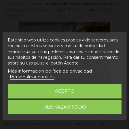
hacerlo. Hacemos
envíos directos desde fábrica
en
24 horas a España y en 48/72 horas a toda la Unión
Europea.
Este sitio web utiliza cookies propias y de terceros para
mejorar nuestros servicios y mostrarle publicidad
relacionada con sus preferencias mediante el análisis de
sus hábitos de navegación. Para dar su consentimiento
¡5€ de descuento en tu
sobre su uso pulse el botón Acepto.
primera compra!
Más información política de privacidad
Hasta el 16 de
Personalizar cookies
noviembre
CARACTERÍSTICAS DEL ACEITE OLIVA
ACEPTO
VIRGEN EXTRA 250ML
¡QUIERO EL DESCUENTO!
RECHAZAR TODO
Nuestras botellas de
Aceite Oliva Virgen Extra
Acepto las
condiciones generales y la política de confidencialidad
250ml
están elaboradas exclusivamente con aceitunas
de la variedad empeltre que provienen del Bajo