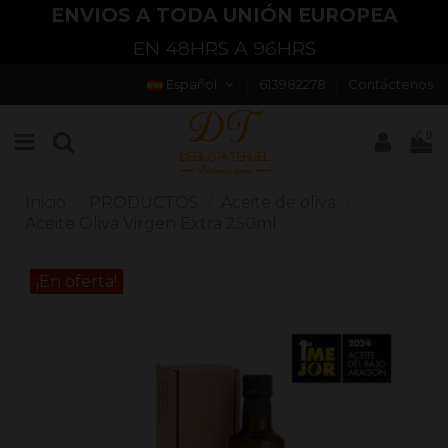
ENVIOS A TODA UNIÓN EUROPEA
EN 48HRS A 96HRS
Español
613982278
Contáctenos
0
Inicio
PRODUCTOS
Aceite de oliva
Aceite Oliva Virgen Extra 250ml
¡En oferta!