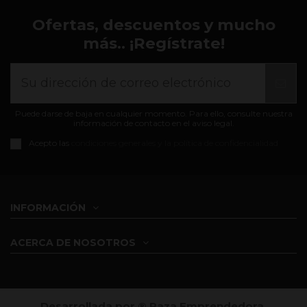
Ofertas, descuentos y mucho
más.. ¡Regístrate!
Puede darse de baja en cualquier momento. Para ello, consulte nuestra
información de contacto en el aviso legal.
Acepto las
condiciones generales y la política de confidencialidad
INFORMACIÓN
ACERCA DE NOSOTROS
Desarrollada por ®️ Raza Emprendedora,