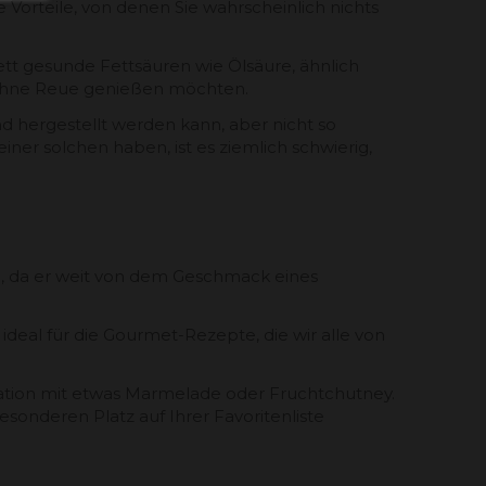
Vorteile, von denen Sie wahrscheinlich nichts
Fett gesunde Fettsäuren wie Ölsäure, ähnlich
e ohne Reue genießen möchten.
and hergestellt werden kann, aber nicht so
ner solchen haben, ist es ziemlich schwierig,
en, da er weit von dem Geschmack eines
deal für die Gourmet-Rezepte, die wir alle von
nation mit etwas Marmelade oder Fruchtchutney.
onderen Platz auf Ihrer Favoritenliste