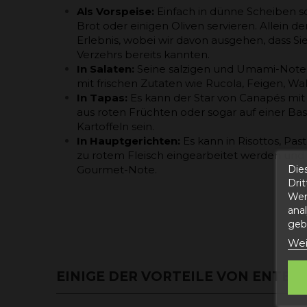
Als Vorspeise:
Einfach in dünne Scheiben 
Brot oder einigen Oliven servieren. Allein d
Erlebnis, wobei wir davon ausgehen, dass Sie
Verzehrs bereits kannten.
In Salaten:
Seine salzigen und Umami-Note
mit frischen Zutaten wie Rucola, Feigen, W
In Tapas:
Es kann der Star von Canapés mit
aus roten Früchten oder sogar auf einer Bas
Kartoffeln sein.
In Hauptgerichten:
Es kann in Risottos, Pas
zu rotem Fleisch eingearbeitet werden und 
Die
Gourmet-Note.
Dri
Wer
ana
gebe
Wei
EINIGE DER VORTEILE VON ENTE