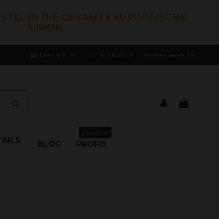
0 STD. IN DIE GESAMTE EUROPÄISCHE
UNION
Deutsch
+34 613982278
Kontaktiere uns
ZUGANG
AILS
BLOG
PROFIS