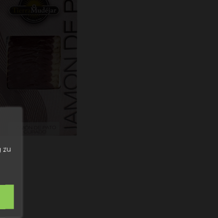
n
 zu