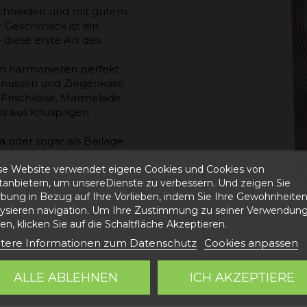
schneiden und mit gutem
er Geschmack ist ein
 diese erste Art des
n harmonieren perfekt
alnüssen und Ziegenkäse.
 Frischkäse, Marmelade
is aus knusprigen
ta oder sogar als Beilage
verleiht ihm eine
se Website verwendet eigene Cookies und Cookies von
ttanbietern, um unsereDienste zu verbessern. Und zeigen Sie
bung in Bezug auf Ihre Vorlieben, indem Sie Ihre Gewohnheite
lysieren navigation. Um Ihre Zustimmung zu seiner Verwendung
n, klicken Sie auf die Schaltfläche Akzeptieren.
tere Informationen zum Datenschutz
Cookies anpassen
NSCHINKEN
ALLE ABLEHNEN
ICH AKZEPTIERE