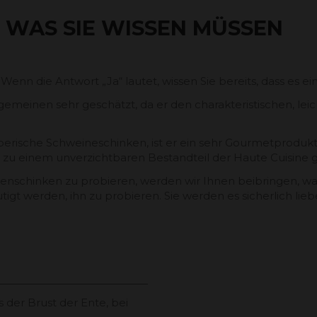
, WAS SIE WISSEN MÜSSEN
n die Antwort „Ja“ lautet, wissen Sie bereits, dass es ein
lgemeinen sehr geschätzt, da er den charakteristischen, le
 iberische Schweineschinken, ist er ein sehr Gourmetprodu
n zu einem unverzichtbaren Bestandteil der Haute Cuisine
nschinken zu probieren, werden wir Ihnen beibringen, was 
tigt werden, ihn zu probieren. Sie werden es sicherlich lieb
 der Brust der Ente, bei