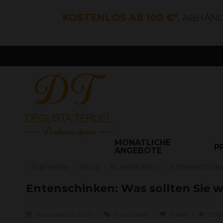
KOSTENLOS AB 100 €*
, ABHÄN
MONATLICHE
P
ANGEBOTE
Startseite
Blog
Kuriositäten
Entenschinke
Entenschinken: Was sollten Sie w
noviembre 22, 2024
Kuriositäten
0
likes
2718