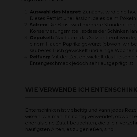
Auswahl des Magret:
Zunächst wird eine hoch
Dieses Fett ist unerlässlich, da es beim Pökel
Salzen:
Die Brust wird mehrere Stunden lang vo
Konservierungsmittel, sodass der Schinken län
Gepökelt:
Nachdem das Salz entfernt wurde, 
einem Hauch Paprika gewürzt (obwohl wir bei
sauberes Tuch gewickelt und einige Wochen a
Reifung:
Mit der Zeit entwickelt das Fleisch 
Entengeschmack jedoch sehr ausgeprägt ist.
WIE VERWENDE ICH ENTENSCHIN
Entenschinken ist vielseitig und kann jedes Rez
wissen, wie man ihn richtig verwendet, obwohl es 
eher als eine Zutat betrachten, die allein verzehr
häufigsten Arten, es zu genießen, sind: