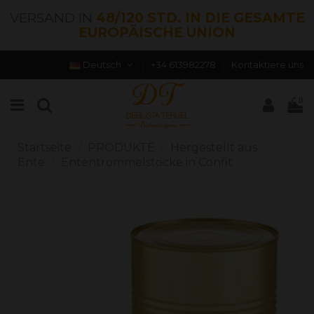
VERSAND IN
48/120 STD. IN DIE GESAMTE
EUROPÄISCHE UNION
Deutsch
+34 613982278
Kontaktiere uns
0
Startseite
PRODUKTE
Hergestellt aus
Ente
Ententrommelstöcke in Confit