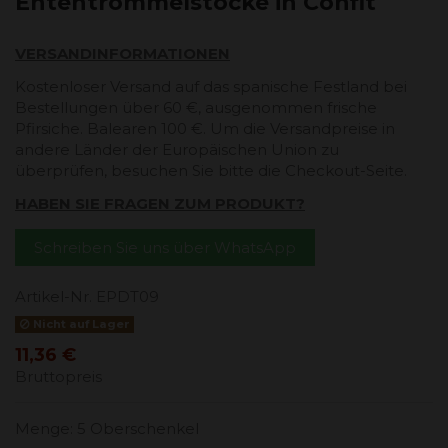
Ententrommelstöcke in Confit
VERSANDINFORMATIONEN
Kostenloser Versand auf das spanische Festland bei
Bestellungen über 60 €, ausgenommen frische
Pfirsiche. Balearen 100 €. Um die Versandpreise in
andere Länder der Europäischen Union zu
überprüfen, besuchen Sie bitte die Checkout-Seite.
HABEN SIE FRAGEN ZUM PRODUKT?
Schreiben Sie uns über WhatsApp
Artikel-Nr.
EPDT09
Nicht auf Lager
11,36 €
Bruttopreis
Menge: 5 Oberschenkel