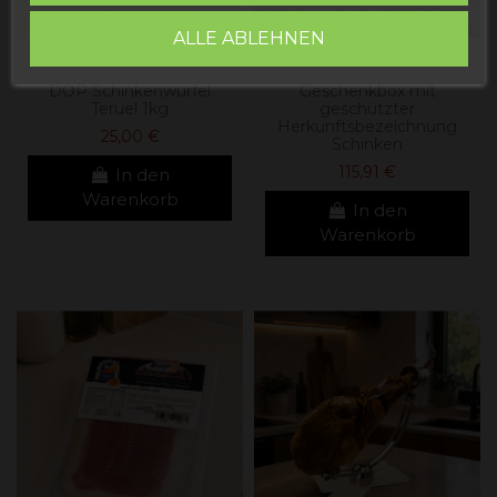
ALLE ABLEHNEN
DOP Schinkenwürfel
Geschenkbox mit
Teruel 1kg
geschützter
Herkunftsbezeichnung
25,00 €
Schinken
115,91 €
In den
Warenkorb
In den
Warenkorb