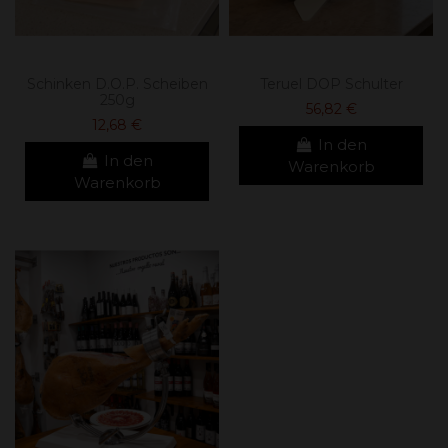
Schinken D.O.P. Scheiben
Teruel DOP Schulter
250g
56,82 €
12,68 €
In den
In den
Warenkorb
Warenkorb