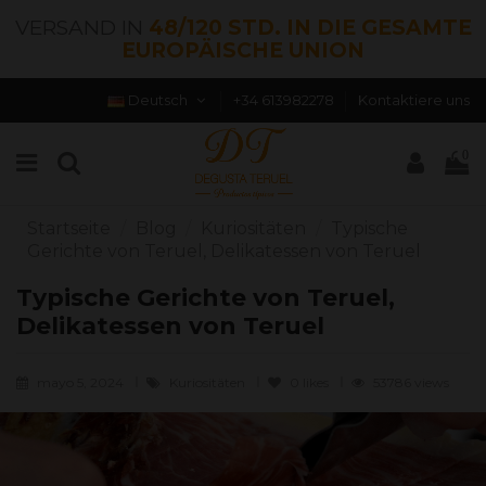
VERSAND IN
48/120 STD. IN DIE GESAMTE
EUROPÄISCHE UNION
Deutsch
+34 613982278
Kontaktiere uns
0
Startseite
Blog
Kuriositäten
Typische
Gerichte von Teruel, Delikatessen von Teruel
Typische Gerichte von Teruel,
Delikatessen von Teruel
mayo 5, 2024
Kuriositäten
0
likes
53786 views