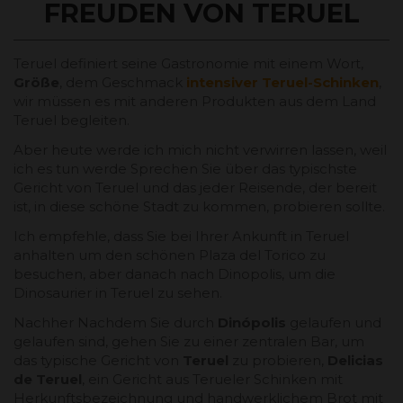
FREUDEN VON TERUEL
Teruel definiert seine Gastronomie mit einem Wort,
Größe
, dem Geschmack
intensiver Teruel-Schinken
,
wir müssen es mit anderen Produkten aus dem Land
Teruel begleiten.
Aber heute werde ich mich nicht verwirren lassen, weil
ich es tun werde Sprechen Sie über das typischste
Gericht von Teruel und das jeder Reisende, der bereit
ist, in diese schöne Stadt zu kommen, probieren sollte.
Ich empfehle, dass Sie bei Ihrer Ankunft in Teruel
anhalten um den schönen Plaza del Torico zu
besuchen, aber danach nach Dinopolis, um die
Dinosaurier in Teruel zu sehen.
Nachher Nachdem Sie durch
Dinópolis
gelaufen und
gelaufen sind, gehen Sie zu einer zentralen Bar, um
das typische Gericht von
Teruel
zu probieren,
Delicias
de Teruel
, ein Gericht aus Terueler Schinken mit
Herkunftsbezeichnung und handwerklichem Brot mit