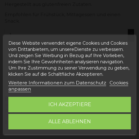
Hergestellt aus glutenfreien Zutaten.
Empfohlen für Frühstück, Mittagessen und einen
Snack.
Diese Website verwendet eigene Cookies und Cookies
von Drittanbietern, um unsereDienste zu verbessern.
In den Warenkorb
Und zeigen Sie Werbung in Bezug auf Ihre Vorlieben,
indem Sie Ihre Gewohnheiten analysieren navigation.
Um Ihre Zustimmung zu seiner Verwendung zu geben,
klicken Sie auf die Schaltfläche Akzeptieren.
Weitere Informationen zum Datenschutz
Cookies
anpassen
Beschreibung
ICH AKZEPTIERE
Artikeldetails
ALLE ABLEHNEN
Bewertungen