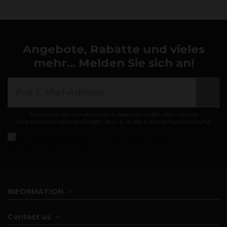
Angebote, Rabatte und vieles
mehr... Melden Sie sich an!
Sie können Ihr Einverständnis jederzeit widerrufen. Unsere
Kontaktinformationen finden Sie u. a. in der Datenschutzerklärung.
Ich akzeptiere die
Allgemeine Geschäftsbedingungen und
Datenschutzbestimmungen
INFORMATION
Contact us