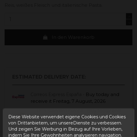
Reis, weißes Fleisch und italienische Pasta.
In den Warenkorb
ESTIMATED DELIVERY DATE:
Buy today
and
Correos Express España -
receive it
Freitag, 7 August, 2026
Buy today
and
UPS Standard Europa -
Diese Website verwendet eigene Cookies und Cookies
receive it
Mittwoch, 12 August, 2026
von Drittanbietern, um unsereDienste zu verbessern.
Und zeigen Sie Werbung in Bezug auf Ihre Vorlieben,
indem Sie Ihre Gewohnheiten analysieren navigation.