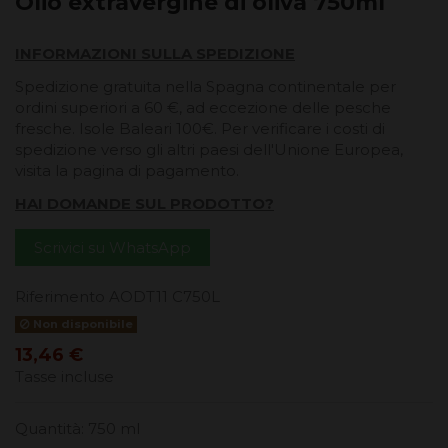
Olio extravergine di oliva 750ml
INFORMAZIONI SULLA SPEDIZIONE
Spedizione gratuita nella Spagna continentale per
ordini superiori a 60 €, ad eccezione delle pesche
fresche. Isole Baleari 100€. Per verificare i costi di
spedizione verso gli altri paesi dell'Unione Europea,
visita la pagina di pagamento.
HAI DOMANDE SUL PRODOTTO?
Scrivici su WhatsApp
Riferimento
AODT11 C750L
Non disponibile
13,46 €
Tasse incluse
Quantità: 750 ml