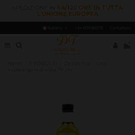
SPEDIZIONE IN
48/120 ORE IN TUTTA
L'UNIONE EUROPEA
Italiano
+34 613982278
Contattaci
0
Home
PRODOTTI
Olio d'oliva
Olio
extravergine di oliva 750ml