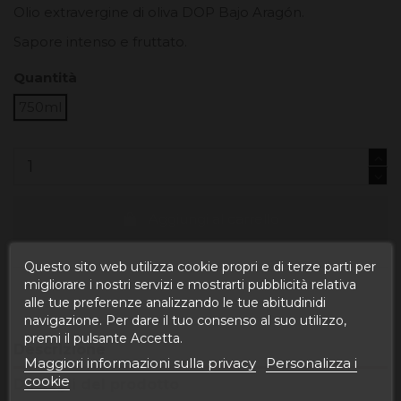
Olio extravergine di oliva DOP Bajo Aragón.
Sapore intenso e fruttato.
Quantità
750ml
Aggiungi al carrello
Questo sito web utilizza cookie propri e di terze parti per
migliorare i nostri servizi e mostrarti pubblicità relativa
alle tue preferenze analizzando le tue abitudinidi
navigazione. Per dare il tuo consenso al suo utilizzo,
premi il pulsante Accetta.
Descrizione
Maggiori informazioni sulla privacy
Personalizza i
cookie
Dettagli del prodotto