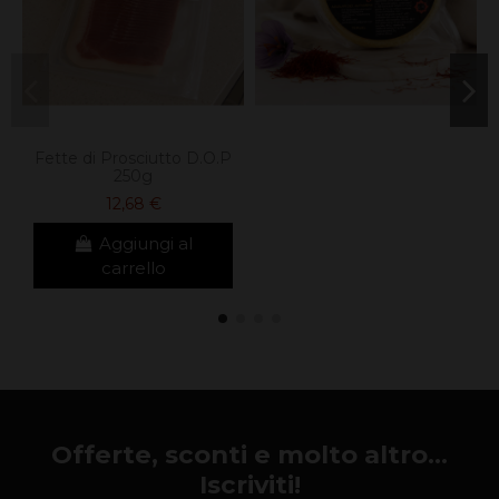
Fette di Prosciutto D.O.P
250g
12,68 €
Aggiungi al
carrello
Offerte, sconti e molto altro...
Iscriviti!