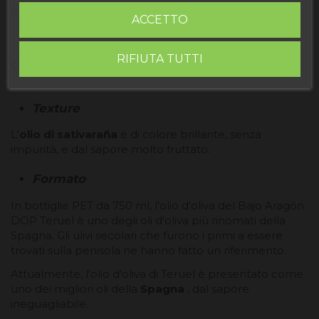
Recensioni
ACCETTO
RIFIUTA TUTTI
OLIO EXTRA VERGINE DI OLIVA 750ML
Texture
L'
olio di sativaraña
è di colore brillante, senza
impurità, e dal sapore molto fruttato.
Formato
In bottiglie PET da 750 ml, l'olio d'oliva del Bajo Aragón
DOP Teruel è uno degli oli d'oliva più rinomati della
Spagna. Gli ulivi secolari che furono i primi a essere
trovati sulla penisola ne hanno fatto un riferimento.
Attualmente, l'olio d'oliva di Teruel è presentato come
uno dei migliori oli della
Spagna
, dal sapore
ineguagliabile.