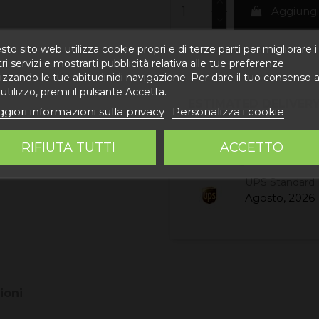
Aggiungi 
to sito web utilizza cookie propri e di terze parti per migliorare i
ri servizi e mostrarti pubblicità relativa alle tue preferenze
izzando le tue abitudinidi navigazione. Per dare il tuo consenso a
utilizzo, premi il pulsante Accetta.
ESTIMATED DELIVERY
giori informazioni sulla privacy
Personalizza i cookie
Correos Express 
RIFIUTA TUTTI
ACCETTO
Agosto, 2026
UPS Standard 
Agosto, 2026
ioni