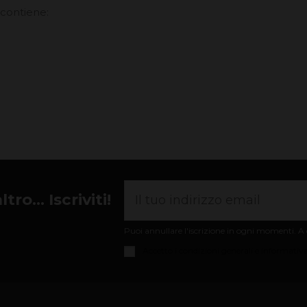
 contiene:
ro... Iscriviti!
Puoi annullare l'iscrizione in ogni momenti. A q
Accetto i
condizioni generali e informativa