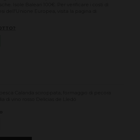
he. Isole Baleari 100€. Per verificare i costi di
esi dell'Unione Europea, visita la pagina di
OTTO?
pesca Calanda sciroppata, formaggio di pecora
lia di vino rosso Delicias de Lledó
to