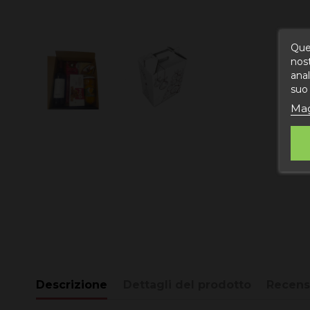
Ques
nost
anal
suo 
Mag
Descrizione
Dettagli del prodotto
Recens