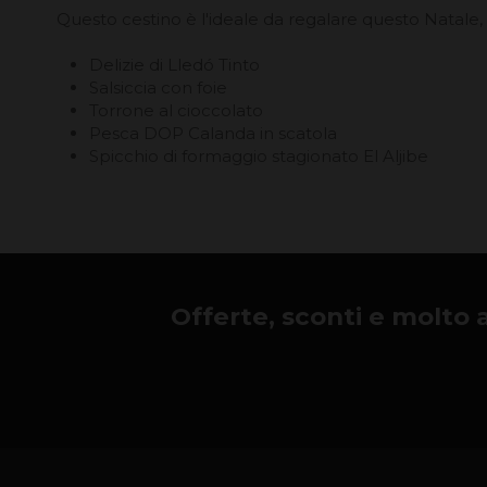
Questo cestino è l'ideale da regalare questo Natale,
Delizie di Lledó Tinto
Salsiccia con foie
Torrone al cioccolato
Pesca DOP Calanda in scatola
Spicchio di formaggio stagionato El Aljibe
Offerte, sconti e molto alt