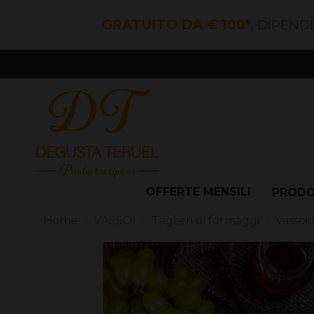
GRATUITO DA € 100*
, DIPEND
OFFERTE MENSILI
PROD
Home
VASSOI
Taglieri di formaggi
Vassoio