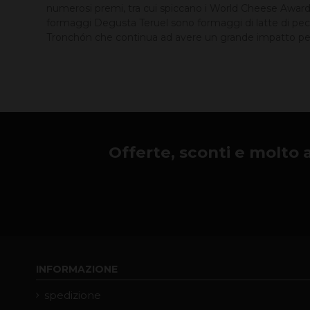
numerosi premi, tra cui spiccano i World Cheese Awards, 
formaggi Degusta Teruel sono formaggi di latte di pecor
Tronchón che continua ad avere un grande impatto per 
Offerte, sconti e molto alt
INFORMAZIONE
spedizione