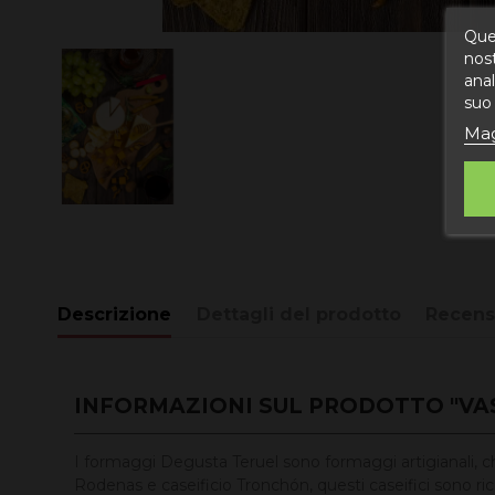
Ques
nost
anal
suo 
Mag
Descrizione
Dettagli del prodotto
Recens
INFORMAZIONI SUL PRODOTTO "VAS
I formaggi Degusta Teruel sono formaggi artigianali, che 
Rodenas e caseificio Tronchón, questi caseifici sono rico