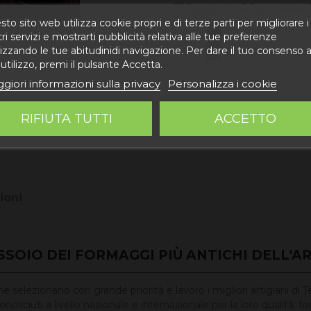
- 250 grammi di formaggio
to sito web utilizza cookie propri e di terze parti per migliorare i
ri servizi e mostrarti pubblicità relativa alle tue preferenze
Aggiungi 
izzando le tue abitudinidi navigazione. Per dare il tuo consenso a
utilizzo, premi il pulsante Accetta.
giori informazioni sulla privacy
Personalizza i cookie
RIFIUTA TUTTI
ACCETTO
ioni
SOIO DEI FORMAGGI PIÙ ANTICHI DELL'A
selezionano con grande priorità e lavoro i migliori artigiani di Ter
nosciuti a livello nazionale e internazionale per la loro qualità. 