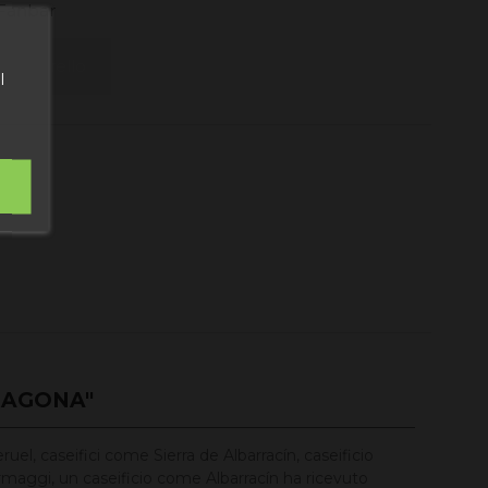
 Fanbar
al carrello
l
RAGONA"
uel, caseifici come Sierra de Albarracín, caseificio
formaggi, un caseificio come Albarracín ha ricevuto