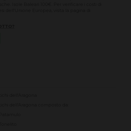
he. Isole Baleari 100€. Per verificare i costi di
esi dell'Unione Europea, visita la pagina di
OTTO?
ichi dell'Aragona
tichi dell'Aragona composto da:
 Patamulo
Tonelito