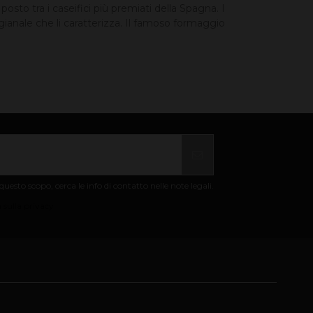
sto tra i caseifici più premiati della Spagna. I
ianale che li caratterizza. Il famoso formaggio
uesto scopo, cerca le info di contatto nelle note legali.
 sulla privacy