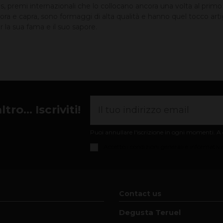
premi internazionali che lo collocano ancora una volta al primo po
a e capra, sono formaggi di alta qualità e hanno quel tocco artig
la sua fama e il suo sapore.
ro... Iscriviti!
Puoi annullare l'iscrizione in ogni momenti. A q
Accetto i
condizioni generali e informativa
Contact us
Degusta Teruel