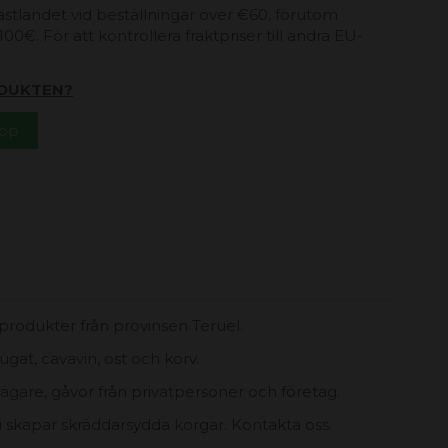
 fastlandet vid beställningar över €60, förutom
00€. För att kontrollera fraktpriser till andra EU-
DUKTEN?
App
rodukter från provinsen Teruel.
gat, cavavin, ost och korv.
ägare, gåvor från privatpersoner och företag.
vi skapar skräddarsydda korgar. Kontakta oss.