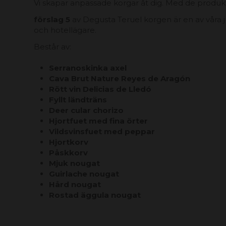
Vi skapar anpassade korgar åt dig. Med de produkt
förslag 5
av Degusta Teruel korgen är en av våra ju
och hotellägare.
Består av:
Serranoskinka axel
Cava Brut Nature Reyes de Aragón
Rött vin Delicias de Lledó
Fyllt ländträns
Deer cular chorizo ​​​​
Hjortfuet med fina örter
Vildsvinsfuet med peppar
Hjortkorv
Påskkorv
Mjuk nougat
Guirlache nougat
Hård nougat
Rostad äggula nougat