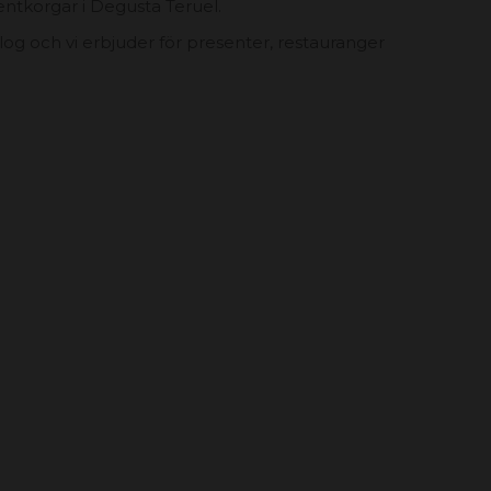
entkorgar i Degusta Teruel.
talog och vi erbjuder för presenter, restauranger