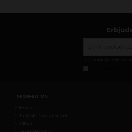
Erbjuda
Du kan avbryta prenumeratio
Jag accepterar
allmänna
INFORMATION
leverans
Juridiskt Meddelande
Villkor
Säker Betalning