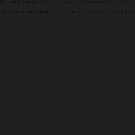
er i vår katalog som passar dig bäst. Komponera dina pres
lkorgar där vi inkluderar ett varierat urval från hela vår ka