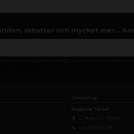
nden, rabatter och mycket mer... An
nen när som helst. För detta ändamål, vänligen hitta vår kontaktinformation 
 villkor och sekretesspolicy
Contact us
Degusta Teruel
C/ Nueva 5, Teruel
+34 613982278