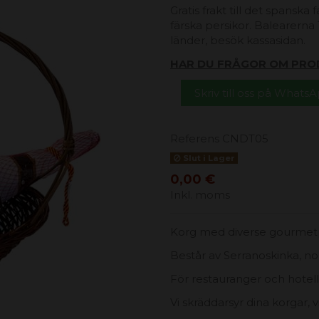
Gratis frakt till det spanska
färska persikor. Balearerna 1
länder, besök kassasidan.
HAR DU FRÅGOR OM PRO
Skriv till oss på Whats
Referens
CNDT05
Slut i Lager
0,00 €
Inkl. moms
Korg med diverse gourmetp
Består av Serranoskinka, nou
För restauranger och hotell
Vi skräddarsyr dina korgar, 