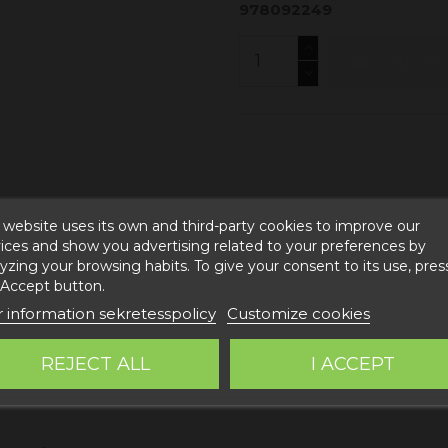
978092249
Lägg till
 website uses its own and third-party cookies to improve our
ices and show you advertising related to your preferences by
yzing your browsing habits. To give your consent to its use, pres
 Accept button.
 information sekretesspolicy
Customize cookies
REJECT ALL
I ACCEPT
FON