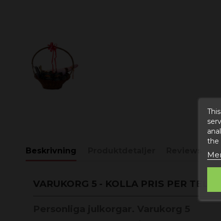
This
serv
anal
the
Beskrivning
Produktdetaljer
Reviews
Mer
VARUKORG 5 - KOLLA PRIS PER TELE
Personliga julkorgar. Varukorg 5