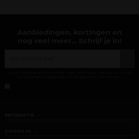
Aanbiedingen, kortingen en
nog veel meer... Schrijf je in!
U kunt op elk gewenst moment weer uitschrijven. Hiervoor kunt u de
contactgegevens gebruiken uit de algemene voorwaarden.
Ik accepteer de
algemene voorwaarden en privacybeleid
INFORMATIE
Contact us