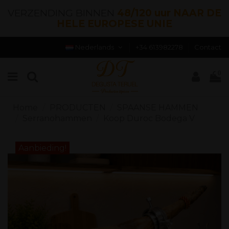
VERZENDING BINNEN
48/120 uur NAAR DE
HELE EUROPESE UNIE
Nederlands
+34 613982278
Contact
0
Home
PRODUCTEN
SPAANSE HAMMEN
Serranohammen
Koop Duroc Bodega V
Aanbieding!