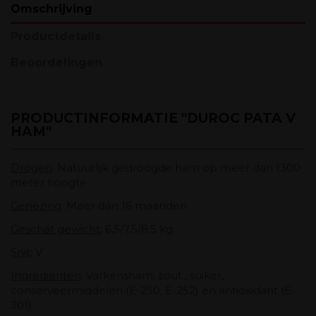
Omschrijving
Productdetails
Beoordelingen
PRODUCTINFORMATIE "DUROC PATA V
HAM"
Drogen
: Natuurlijk gedroogde ham op meer dan 1300
meter hoogte
Genezing
: Meer dan 16 maanden
Geschat gewicht
: 6,5/7,5/8,5 kg
Snit
: V
Ingrediënten
: Varkensham, zout , suiker,
conserveermiddelen (E-250, E-252) en antioxidant (E-
301).