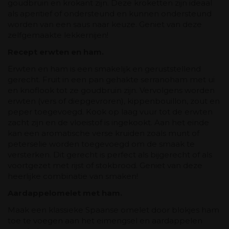
goudbruin en krokant zijn. Deze kroketten zijn ideaal
als aperitief of ondersteund en kunnen ondersteund
worden van een saus naar keuze. Geniet van deze
zelfgemaakte lekkernijen!
Recept erwten en ham.
Erwten en ham is een smakelijk en geruststellend
gerecht. Fruit in een pan gehakte serranoham met ui
en knoflook tot ze goudbruin zijn. Vervolgens worden
erwten (vers of diepgevroren), kippenbouillon, zout en
peper toegevoegd. Kook op laag vuur tot de erwten
zacht zijn en de vloeistof is ingekookt. Aan het einde
kan een aromatische verse kruiden zoals munt of
peterselie worden toegevoegd om de smaak te
versterken. Dit gerecht is perfect als bijgerecht of als
voortgezet met rijst of stokbrood. Geniet van deze
heerlijke combinatie van smaken!
Aardappelomelet met ham.
Maak een klassieke Spaanse omelet door blokjes ham
toe te voegen aan het eimengsel en aardappelen