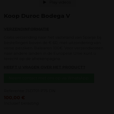
Play videos
Koop Duroc Bodega V
VERZENDINFORMATIE
Gratis verzending naar het vasteland van Spanje bij
bestellingen boven de € 60, met uitzondering van
verse perziken. Balearen 100€. Voor verzendkosten
naar andere landen in de Europese Unie kunt u
terecht op de afrekenpagina.
HEEFT U VRAGEN OVER HET PRODUCT?
Neem contact met ons op via WhatsApp.
Referentie
JSDT01 P75 DN
100,00 €
Inclusief belasting