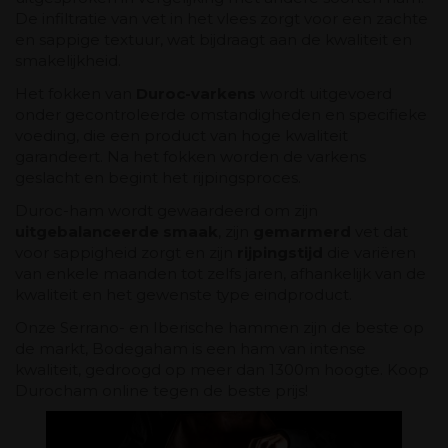
De infiltratie van vet in het vlees zorgt voor een zachte
en sappige textuur, wat bijdraagt ​​aan de kwaliteit en
smakelijkheid.
Het fokken van
Duroc-varkens
wordt uitgevoerd
onder gecontroleerde omstandigheden en specifieke
voeding, die een product van hoge kwaliteit
garandeert. Na het fokken worden de varkens
geslacht en begint het rijpingsproces.
Duroc-ham wordt gewaardeerd om zijn
uitgebalanceerde smaak
, zijn
gemarmerd
vet dat
voor sappigheid zorgt en zijn
rijpingstijd
die variëren
van enkele maanden tot zelfs jaren, afhankelijk van de
kwaliteit en het gewenste type eindproduct.
Onze Serrano- en Iberische hammen zijn de beste op
de markt, Bodegaham is een ham van intense
kwaliteit, gedroogd op meer dan 1300m hoogte. Koop
Durocham online tegen de beste prijs!