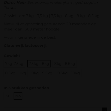
Duroc Ham
: Serrano-wijnmakerijham, gedroogd in
Teruel.
Gewichten: 7 kg - 7,5 kg | 7,5 kg - 8 kg | 8 kg - 8,5 kg
Natuurlijke genezing gedurende 20 maanden op
meer dan 1300 meter hoogte.
V-vormige snede in de bast.
Glutenvrij, lactosevrij.
Gewicht
7kg-7.5kg
7.5kg - 8kg
8kg - 8.5kg
8.5kg - 9kg
9kg - 9.5kg
9.5kg - 10kg
In 5 stukken gesneden
Si
No