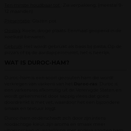
Ten minste houdbaar tot
: Zie verpakking, (meestal 9-
12 maanden)
Presentatie
: Glazen pot
Opslag
: Koele, droge plaats. Eenmaal geopend in de
koelkast bewaren.
Gebruik
: Het wordt gebruikt als basis bij pasta, Op de
pizza's of bij de aardappelomelet, het is heerlijk.
WAT IS DUROC-HAM?
Duroc-ham is een soort gezouten ham die wordt
verkregen van varkens van het
Duroc-ras
. Duroc is
een varkensras afkomstig uit de Verenigde Staten en
wordt gekenmerkt door sappig vlees dat goed
doordrenkt is met vet, waardoor het een bijzondere
smaak en textuur krijgt.
Duroc-ham onderscheidt zich door zijn intens
roodachtige kleur, zijn aroma en smaak meer
uitgesproken in vergelijking met andere soorten ham.