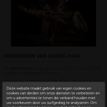
KENMERKEN VAN DUROC-HAM
De
Duroc-ham
wordt gekenmerkt door verschillende
onderscheidende kenmerken:
-
Duroc-ras
: Duroc-ham is afkomstig van varkens van
het Duroc-ras, die worden gekenmerkt door
Deze website maakt gebruik van eigen cookies en
specifieke genetica. Deze varkens komen
cookies van derden om onze diensten te verbeteren en
oorspronkelijk uit de Verenigde Staten en worden
om u advertenties te tonen die verband houden met
selectief gefokt voor vlees van hoge kwaliteit.
uw voorkeuren door uw surfgedrag te analyseren. Om
Van 1 februari
tot 15