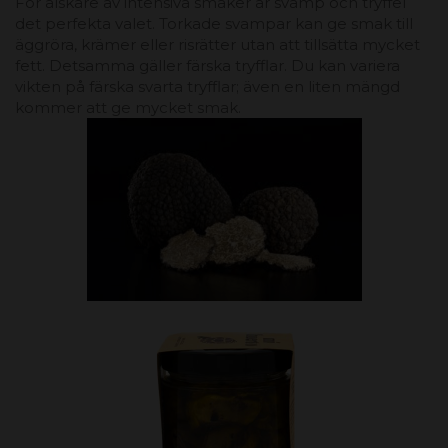
För älskare av intensiva smaker är svamp och tryffel
det perfekta valet. Torkade svampar kan ge smak till
äggröra, krämer eller risrätter utan att tillsätta mycket
fett. Detsamma gäller färska tryfflar. Du kan variera
vikten på färska svarta tryfflar; även en liten mängd
kommer att ge mycket smak.