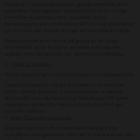
Dessa är charkuteriprodukter, gjorda med kött som
innehåller naturliga eller tillsatta fetter. Även om de
innehåller kvalitetsprotein, resulterar deras
härdningsprocess och fettinnehåll i en hög kaloritäthet
per portion, där mättat fett ger koncentrerad energi.
Dessa produkter är fetma på grund av sitt höga
fettinnehåll, så de tenderar att bidra med kalorier
snabbt. Men deras smak gör dem oemotståndliga.
2.-
Ostar och patéer
Bland dessa hittar vi charkuteriostar eller gåsleverpaté.
Dessa livsmedel är rika på animaliska och mättade
fetter, särskilt gåslever. Dessa produkter är särskilt
fetma eftersom de har en hög fetthalt per 100 gram.
Dessutom äts de ofta med bröd och vin, vilket ger
ännu fler kalorier.
3.
Viner, Cava och Vermouth
Drycker som rött, vitt, rosévin eller cava ger inte
komplexa näringsämnen men ger tomma kalorier från