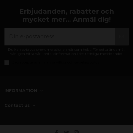
Erbjudanden, rabatter och
mycket mer... Anmäl dig!
Du kan avbryta prenumerationen när som helst. För detta ändamål,
vänligen hitta vår kontaktinformation i det rättsliga meddelandet.
Jag accepterar
allmänna villkor och sekretesspolicy
INFORMATION
Contact us