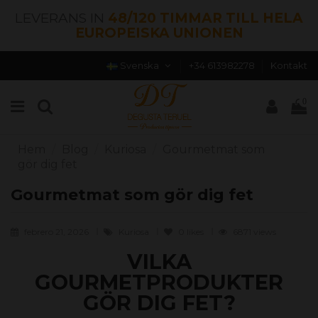
LEVERANS IN
48/120 TIMMAR TILL HELA
EUROPEISKA UNIONEN
Svenska
+34 613982278
Kontakt
0
Hem
Blog
Kuriosa
Gourmetmat som
gör dig fet
Gourmetmat som gör dig fet
febrero 21, 2026
Kuriosa
0
likes
6871 views
VILKA
GOURMETPRODUKTER
GÖR DIG FET?