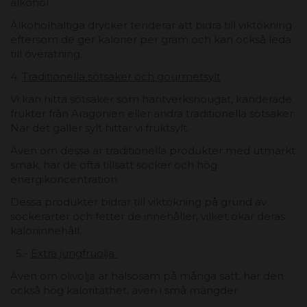
alkohol.
Alkoholhaltiga drycker tenderar att bidra till viktökning
eftersom de ger kalorier per gram och kan också leda
till överätning.
4.
Traditionella sötsaker och gourmetsylt
Vi kan hitta sötsaker som hantverksnougat, kanderade
frukter från Aragonien eller andra traditionella sötsaker.
När det gäller sylt hittar vi fruktsylt.
Även om dessa är traditionella produkter med utmärkt
smak, har de ofta tillsatt socker och hög
energikoncentration.
Dessa produkter bidrar till viktökning på grund av
sockerarter och fetter de innehåller, vilket ökar deras
kaloriinnehåll.
5.-
Extra jungfruolja
Även om olivolja är hälsosam på många sätt, har den
också hög kaloritäthet, även i små mängder.