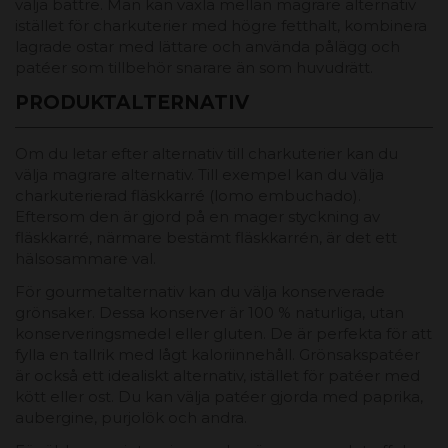
välja bättre. Man kan växla mellan magrare alternativ
istället för charkuterier med högre fetthalt, kombinera
lagrade ostar med lättare och använda pålägg och
patéer som tillbehör snarare än som huvudrätt.
PRODUKTALTERNATIV
Om du letar efter alternativ till charkuterier kan du
välja magrare alternativ. Till exempel kan du välja
charkuterierad fläskkarré (lomo embuchado).
Eftersom den är gjord på en mager styckning av
fläskkarré, närmare bestämt fläskkarrén, är det ett
hälsosammare val.
För gourmetalternativ kan du välja konserverade
grönsaker. Dessa konserver är 100 % naturliga, utan
konserveringsmedel eller gluten. De är perfekta för att
fylla en tallrik med lågt kaloriinnehåll. Grönsakspatéer
är också ett idealiskt alternativ, istället för patéer med
kött eller ost. Du kan välja patéer gjorda med paprika,
aubergine, purjolök och andra.