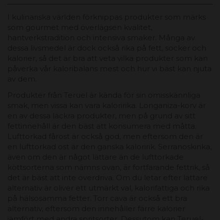
I kulinariska världen förknippas produkter som märks
som gourmet med överlägsen kvalitet,
hantverkstradition och intensiva smaker. Många av
dessa livsmedel är dock också rika på fett, socker och
kalorier, så det är bra att veta vilka produkter som kan
påverka vår kaloribalans mest och hur vi bäst kan njuta
av dem.
Produkter från Teruel är kända för sin omisskännliga
smak, men vissa kan vara kaloririka. Longaniza-korv är
en av dessa läckra produkter, men på grund av sitt
fettinnehåll är den bäst att konsumera med måtta.
Lufttorkad fårost är också god, men eftersom den är
en lufttorkad ost är den ganska kaloririk. Serranoskinka,
även om den är något lättare än de lufttorkade
köttsorterna som nämns ovan, är fortfarande fettrik, så
det är bäst att inte överdriva. Om du letar efter lättare
alternativ är oliver ett utmärkt val, kalorifattiga och rika
på hälsosamma fetter. Torr cava är också ett bra
alternativ, eftersom den innehåller färre kalorier
jämfört med andra spritsorter. Dessutom kan Teruel-