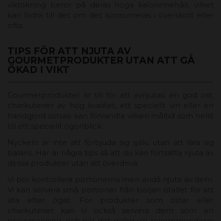
viktökning beror på deras höga kaloriinnehåll, vilket
kan bidra till det om det konsumeras i överskott eller
ofta.
TIPS FÖR ATT NJUTA AV
GOURMETPRODUKTER UTAN ATT GÅ
ÖKAD I VIKT
Gourmetprodukter är till för att avnjutas: en god ost,
charkuterier av hög kvalitet, ett speciellt vin eller en
handgjord sötsak kan förvandla vilken måltid som helst
till ett speciellt ögonblick.
Nyckeln är inte att förbjuda sig själv, utan att lära sig
balans. Här är några tips så att du kan fortsätta njuta av
dessa produkter utan att överdriva.
Vi bör kontrollera portionerna men ändå njuta av dem.
Vi kan servera små portioner från början istället för att
äta efter ögat. För produkter som ostar eller
charkuterier kan vi också servera dem som en
provsmakning, och när det gäller vin rekommenderas