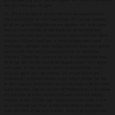
det att hälla upp ett glas.
</ ... Ett annat tips är att kombinera dessa produkter
med andra som är mer mättande. Ett vanligt misstag
är att en gourmettallrik väcker aptiten och man äter
mer än man borde, så det bästa är att servera den
med produkter som mättar mer men innehåller färre
kalorier. Till exempel kan vi komplettera den med
grönsaker, sallader eller fullkornsbröd. Även om det är
oemotståndligt kan vi spara sötsaker till speciella
tillfällen. Dessa kan vara en del av en balanserad kost,
så länge de inte konsumeras regelbundet och i stora
mängder. Vi kan njuta av dem i små portioner och
njuta av dem utan att stressa. Ett viktigt tips är att
undvika att småäta medan vi gör något annat, för det
är då vi tappar kontrollen. Varva naturligtvis detta med
fysisk aktivitet. Det är särskilt på fritiden som vi tenderar
att överäta, så vi bör kombinera det med lite daglig
motion. Vi kan också välja fettsnålare alternativ. Inom
gourmetmat kan man också hitta lättare alternativ
utan att offra smak och kvalitet. Ibland är nyckeln att